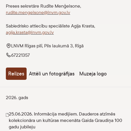
Preses sekretāre Rudīte Menģelsone,
eMuzejs
rudite.mengelsone@lnvm.gov.lv
Lasi viegli
Sabiedrisko attiecību speciāliste Agija Krasta,
agija.krasta@lnvm.gov.lv
LNVM Rīgas pilī, Pils laukumā 3, Rīgā
67221357
Relīzes
Attēli un fotogrāfijas
Muzeja logo
2026. gads
25.06.2026. Informācija medijiem. Dauderos atzīmēs
kolekcionāra un kultūras mecenāta Gaida Graudiņa 100
gadu jubileju