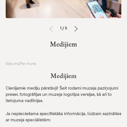
Parādīt 
Krājums
Parādīt 
Medijiem
1 / 5
Muzeja Ziņnesis
Medijiem
Muzeja vēsture
Dokumenti un pārskati
/
Sākums
Par mums
Budžets un īpašumi
Medijiem
Iepirkumi
Cienījamie mediju pārstāvji! Šeit rodami muzeja paziņojumi
Vakances
presei, fotogrāfijas un muzeja logotipa versijas, kā arī to
lietojuma vadlīnijas.
Skolām
Parādīt 
Ja nepieciešama specifiskāka informācija, lūdzam sazināties
Veikals
ar muzeja speciālistēm: