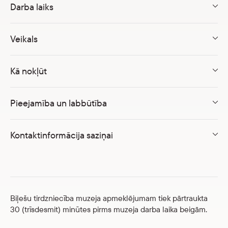
Darba laiks
Skolām
Parādīt 
Veikals
Veikals
Kā nokļūt
eMuzejs
Pieejamība un labbūtība
Lasi viegli
Kontaktinformācija saziņai
Biļešu tirdzniecība muzeja apmeklējumam tiek pārtraukta
30 (trīsdesmit) minūtes pirms muzeja darba laika beigām.