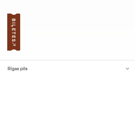
BIĻETES
Rīgas pils
Pierakstīties jaunumiem
Jūsu e-pasta adrese
Darba laiks
Ātrās saites
Latvijas skolas soma
Lapas karte