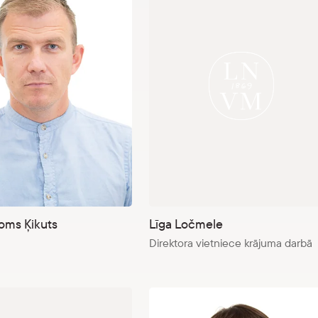
Toms Ķikuts
Līga Ločmele
Direktora vietniece krājuma darbā