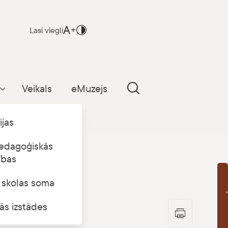
Lasi viegli
Veikals
eMuzejs
Parādīt apakšizvēlni
ijas
edagoģiskās
ības
s skolas soma
B
ās izstādes