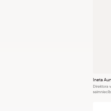
Ineta Aun
Direktora 
saimniecīb