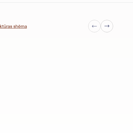
Nākamā lapa
ktūras shēma
Iepriekšējā lapa