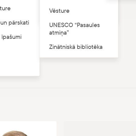
ture
 8, Rīga, LV-1007
Cenrādis
Vēsture
un pārskati
 90000076673
UNESCO “Pasaules
se, kods TRELLV22
atmiņa”
 īpašumi
r. LV25TREL2220549006000
Zinātniskā bibliotēka
04
nvm.gov.lv
e