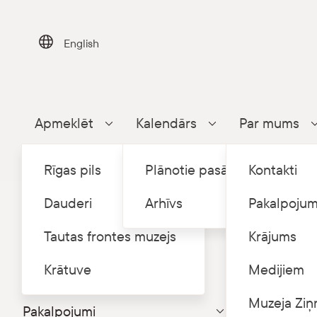
Skip
to
content
English
Apmeklēt
Kalendārs
Par mums
Parādīt apakšizvēlni
Parādīt apakšizvēlni
Rīgas pils
Plānotie pasākumi
Kontakti
Dauderi
Arhīvs
Pakalpojum
Tautas frontes muzejs
Krājums
Sākums
P
/
Par mums
Krātuve
Medijiem
Muzeja struktūra un kontakti
Muzej
Muzeja Ziņ
Pakalpojumi