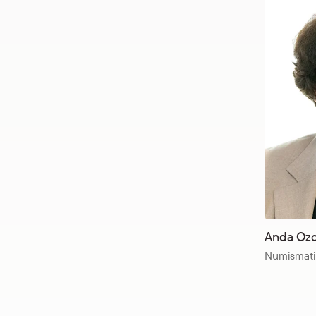
Anda Ozo
Numismātik