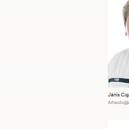
Jānis Cigl
Arheoloģij