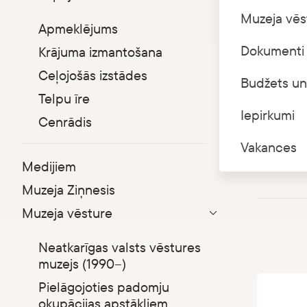
Parādīt apakšizvēlni
Muzeja vēs
Pulka iela
Apmeklējums
Dokumenti 
Krājuma izmantošana
Reģ. Nr.
Valsts ka
Ceļojošās izstādes
Budžets un
Konta N
Telpu īre
Iepirkumi
Cenrādis
672230
pasts@l
Vakances
e-adres
Medijiem
Muzeja Ziņnesis
Muzeja vēsture
Parādīt apakšizvēlni
Neatkarīgas valsts vēstures
muzejs (1990–)
Pielāgojoties padomju
okupācijas apstākļiem