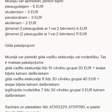
Muzeju var apmeklēt, pērkot biļeti:
pieaugušajam – 5 EUR
studentam – 3 EUR
pensionāram – 3 EUR
skolēnam – 2 EUR
ģimenei (1 pieaugušais ar 1 vai 2 bērniem) 6 EUR
ģimenei (2 pieaugušie ar 1 vai 2 bērniem) 11 EUR
Gida pakalpojumi
Muzejā var pieteikt gida vadītu ekskursiju vai nodarbību. Tas
ir maksas pakalpojums:
gida vadīta ekskursija līdz 10 cilvēku grupai 30 EUR + ieejas
biļete katram dalībniekam
gida vadīta ekskursija 11 līdz 30 cilvēku grupai 40 EUR +
ieejas biļete katram dalībniekam
izglītojoša nodarbība 7 līdz 30 cilvēku grupai 3 EUR katram
dalībniekam
Sazinies un piesakies: tālr. 67392229, 67391780, e-pasts: