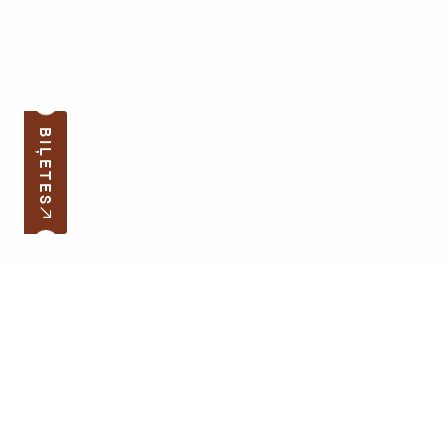
BIĻETES
Pierakstīties jaunumiem
Jūsu e-pasta adrese
Darba laiks
Ātrās saites
Latvijas skolas soma
Lapas karte