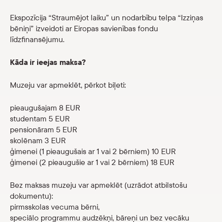
Ekspozīcija “Straumējot laiku” un nodarbību telpa “Izziņas
bēniņi” izveidoti ar Eiropas savienības fondu
līdzfinansējumu.
Kāda ir ieejas maksa?
Muzeju var apmeklēt, pērkot biļeti:
pieaugušajam 8 EUR
studentam 5 EUR
pensionāram 5 EUR
skolēnam 3 EUR
ģimenei (1 pieaugušais ar 1 vai 2 bērniem) 10 EUR
ģimenei (2 pieaugušie ar 1 vai 2 bērniem) 18 EUR
Bez maksas muzeju var apmeklēt (uzrādot atbilstošu
dokumentu):
pirmsskolas vecuma bērni,
speciālo programmu audzēkņi, bāreņi un bez vecāku