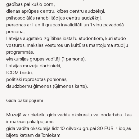
gādības palikušie bērni,
dienas aprūpes centru, krīzes centru audzēkņi,
psihosociālās rehabilitācijas centru audzēkņi,
personas ar I un II grupas invaliditāti un 1 viņu pavadošā
persona,
Latvijas augstāko izglītības iestāžu studentiem, kuri studē
vēstures, mākslas vēstures un kultūras mantojuma studiju
programmās,
ekskursijas grupas vadītāji (1 persona),
Latvijas muzeju darbinieki,
ICOM biedri,
politiski represētās personas,
daudzbērnu ģimenes (Ģimenes karte).
Gida pakalpojumi
Muzejā var pieteikt gida vadītu ekskursiju vai nodarbību. Tas
ir maksas pakalpojums:
gida vadīta ekskursija līdz 10 cilvēku grupai 30 EUR + ieejas
biļete katram dalībniekam