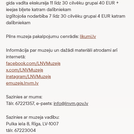
gida vadīta ekskursija 11 līdz 30 cilvēku grupai 40 EUR +
ieejas biļete katram dalībniekam
izglītojoša nodarbība 7 līdz 30 cilvēku grupai 4 EUR katram
dalībniekam
Pilns muzeja pakalpojumu cenrādis:
likumi.lv
Informācija par muzeju un dažādi materiāli atrodami arī
internetā:
facebook.com/LNVMuzejs
x.com/LNVMuzejs
instagram/LNVMuzejs
emuzejs.lnvm.lv
Sazinies ar mums:
Tālr. 67221357, e-pasts:
info@lnvm.gov.lv
Sazinies ar muzeja vadību:
Pulka iela 8, Rīga, LV-1007
tālr. 67223004