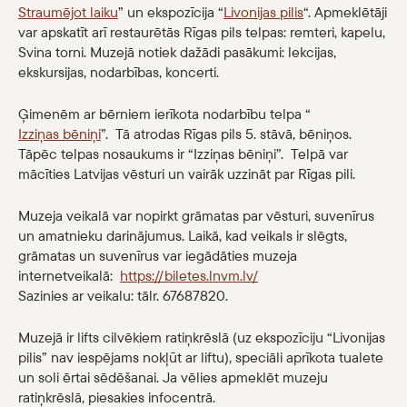
Straumējot laiku
” un ekspozīcija “
Livonijas pilis
“. Apmeklētāji
var apskatīt arī restaurētās Rīgas pils telpas: remteri, kapelu,
Svina torni. Muzejā notiek dažādi pasākumi: lekcijas,
ekskursijas, nodarbības, koncerti.
Ģimenēm ar bērniem ierīkota nodarbību telpa “
Izziņas bēniņi
”. Tā atrodas Rīgas pils 5. stāvā, bēniņos.
Tāpēc telpas nosaukums ir “Izziņas bēniņi”. Telpā var
mācīties Latvijas vēsturi un vairāk uzzināt par Rīgas pili.
Muzeja veikalā var nopirkt grāmatas par vēsturi, suvenīrus
un amatnieku darinājumus. Laikā, kad veikals ir slēgts,
grāmatas un suvenīrus var iegādāties muzeja
internetveikalā:
https://biletes.lnvm.lv/
Sazinies ar veikalu: tālr. 67687820.
Muzejā ir lifts cilvēkiem ratiņkrēslā (uz ekspozīciju “Livonijas
pilis” nav iespējams nokļūt ar liftu), speciāli aprīkota tualete
un soli ērtai sēdēšanai. Ja vēlies apmeklēt muzeju
ratiņkrēslā, piesakies infocentrā.