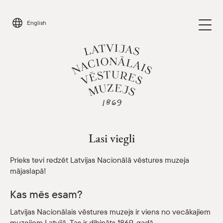
Skip
to
English
content
Apmeklēt
Parādīt 
Lasi viegli
Kalendārs
Parādīt 
Prieks tevi redzēt Latvijas Nacionālā vēstures muzeja
mājaslapā!
Par mums
Parādīt 
Kas mēs esam?
Skolām
Latvijas Nacionālais vēstures muzejs ir viens no vecākajiem
Parādīt 
muzejiem Latvijā. Tas ir dibināts 1869. gadā.