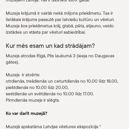
Veikals
Muzeja krājumā ir vairāk nekā miljons priekšmetu. Tas ir
lielākais krājums pasaulē par latviešu kultūru un vēsturi.
eMuzejs
Muzejs šos priekšmetus krāj, glabā, pēta, atjauno, veido
izstādes un stāsta par vēsturi sabiedrībai.
Lasi viegli
Kur mēs esam un kad strādājam?
Muzejs atrodas Rīgā, Pils laukumā 3 (ieeja no Daugavas
gātes).
Muzejs ir atvērts:
otrdienās, trešdienās un ceturtdienās no 10.00 līdz 18.00,
piektdienās no 10.00 līdz 20.00,
sestdienās un svētdienās no 10.00 līdz 17.00.
Pirmdienās muzejs ir slēgts.
Ko var darīt muzejā?
Muzejā apskatāma Latvijas vēstures ekspozīcija “