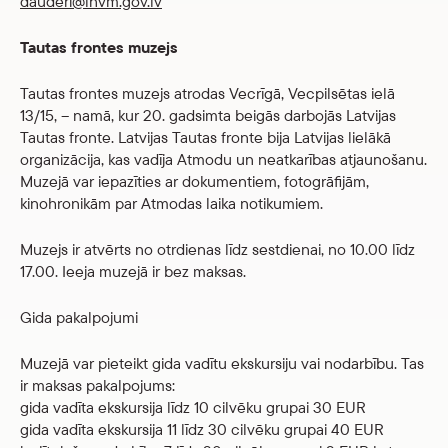
dauderi@lnvm.gov.lv
Tautas frontes muzejs
Tautas frontes muzejs atrodas Vecrīgā, Vecpilsētas ielā
13/15, – namā, kur 20. gadsimta beigās darbojās Latvijas
Tautas fronte. Latvijas Tautas fronte bija Latvijas lielākā
organizācija, kas vadīja Atmodu un neatkarības atjaunošanu.
Muzejā var iepazīties ar dokumentiem, fotogrāfijām,
kinohronikām par Atmodas laika notikumiem.
Muzejs ir atvērts no otrdienas līdz sestdienai, no 10.00 līdz
17.00. Ieeja muzejā ir bez maksas.
Gida pakalpojumi
Muzejā var pieteikt gida vadītu ekskursiju vai nodarbību. Tas
ir maksas pakalpojums:
gida vadīta ekskursija līdz 10 cilvēku grupai 30 EUR
gida vadīta ekskursija 11 līdz 30 cilvēku grupai 40 EUR