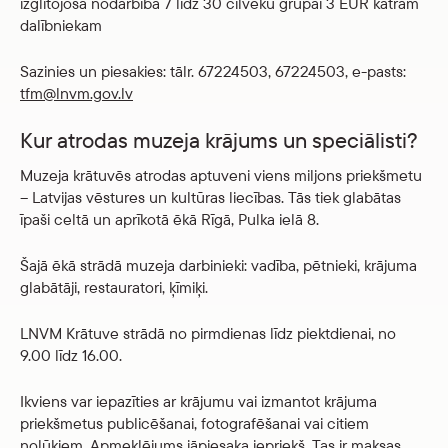
izglītojoša nodarbība 7 līdz 30 cilvēku grupai 3 EUR katram
dalībniekam
Sazinies un piesakies: tālr. 67224503, 67224503, e-pasts:
tfm@lnvm.gov.lv
Kur atrodas muzeja krājums un speciālisti?
Muzeja krātuvēs atrodas aptuveni viens miljons priekšmetu
– Latvijas vēstures un kultūras liecības. Tās tiek glabātas
īpaši celtā un aprīkotā ēkā Rīgā, Pulka ielā 8.
Šajā ēkā strādā muzeja darbinieki: vadība, pētnieki, krājuma
glabātāji, restauratori, ķīmiķi.
LNVM Krātuve strādā no pirmdienas līdz piektdienai, no
9.00 līdz 16.00.
Ikviens var iepazīties ar krājumu vai izmantot krājuma
priekšmetus publicēšanai, fotografēšanai vai citiem
nolūkiem. Apmeklējums jāpiesaka iepriekš. Tas ir maksas