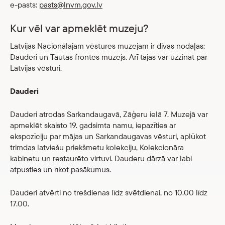
e-pasts:
pasts@lnvm.gov.lv
Kur vēl var apmeklēt muzeju?
Latvijas Nacionālajam vēstures muzejam ir divas nodaļas:
Dauderi un Tautas frontes muzejs. Arī tajās var uzzināt par
Latvijas vēsturi.
Dauderi
Dauderi atrodas Sarkandaugavā, Zāģeru ielā 7. Muzejā var
apmeklēt skaisto 19. gadsimta namu, iepazīties ar
ekspozīciju par mājas un Sarkandaugavas vēsturi, aplūkot
trimdas latviešu priekšmetu kolekciju, Kolekcionāra
kabinetu un restaurēto virtuvi. Dauderu dārzā var labi
atpūsties un rīkot pasākumus.
Dauderi atvērti no trešdienas līdz svētdienai, no 10.00 līdz
17.00.