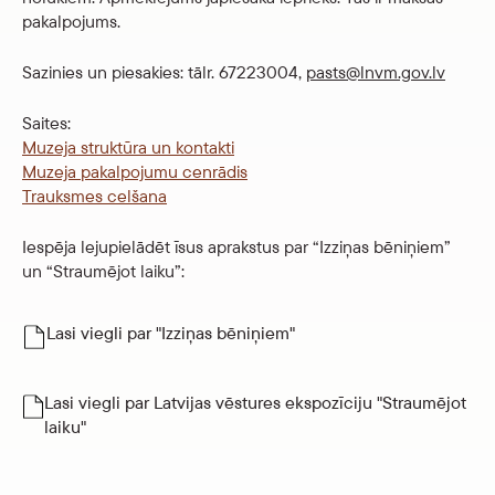
pakalpojums.
Sazinies un piesakies: tālr. 67223004,
pasts@lnvm.gov.lv
Saites:
Muzeja struktūra un kontakti
Muzeja pakalpojumu cenrādis
Trauksmes celšana
Iespēja lejupielādēt īsus aprakstus par “Izziņas bēniņiem”
un “Straumējot laiku”:
Lasi viegli par "Izziņas bēniņiem"
Lasi viegli par Latvijas vēstures ekspozīciju "Straumējot
laiku"