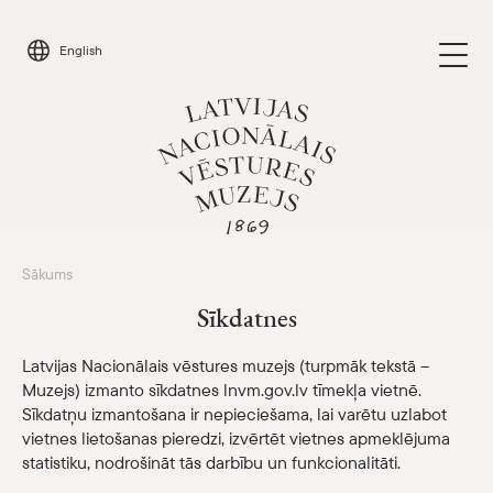
Skip
to
English
content
Sākums
Apmeklēt
Parādīt 
Sīkdatnes
Kalendārs
Parādīt 
Latvijas Nacionālais vēstures muzejs (turpmāk tekstā –
Muzejs) izmanto sīkdatnes lnvm.gov.lv tīmekļa vietnē.
Par mums
Parādīt 
Sīkdatņu izmantošana ir nepieciešama, lai varētu uzlabot
vietnes lietošanas pieredzi, izvērtēt vietnes apmeklējuma
Skolām
statistiku, nodrošināt tās darbību un funkcionalitāti.
Parādīt 