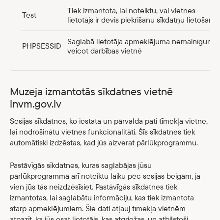
Tiek izmantota, lai noteiktu, vai vietnes
Test
lietotājs ir devis piekrišanu sīkdatņu lietošanai
Saglabā lietotāja apmeklējuma nemainīgumu,
PHPSESSID
veicot darbības vietnē
Muzeja izmantotās sīkdatnes vietnē
lnvm.gov.lv
Sesijas sīkdatnes, ko iestata un pārvalda pati tīmekļa vietne,
lai nodrošinātu vietnes funkcionalitāti. Šīs sīkdatnes tiek
automātiski izdzēstas, kad jūs aizverat pārlūkprogrammu.
Pastāvīgās sīkdatnes, kuras saglabājas jūsu
pārlūkprogrammā arī noteiktu laiku pēc sesijas beigām, ja
vien jūs tās neizdzēsīsiet. Pastāvīgās sīkdatnes tiek
izmantotas, lai saglabātu informāciju, kas tiek izmantota
starp apmeklējumiem. Šie dati atļauj tīmekļa vietnēm
atpazīt, ka jūs esat lietotājs, kas atgriežas, un atbilstoši