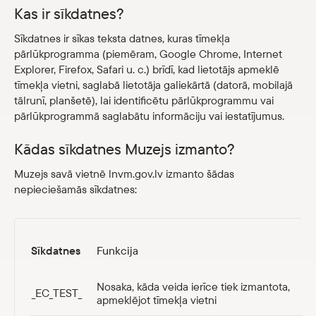
Kas ir sīkdatnes?
Veikals
Sīkdatnes ir sīkas teksta datnes, kuras tīmekļa
pārlūkprogramma (piemēram, Google Chrome, Internet
eMuzejs
Explorer, Firefox, Safari u. c.) brīdī, kad lietotājs apmeklē
tīmekļa vietni, saglabā lietotāja galiekārtā (datorā, mobilajā
Lasi viegli
tālrunī, planšetē), lai identificētu pārlūkprogrammu vai
pārlūkprogrammā saglabātu informāciju vai iestatījumus.
Kādas sīkdatnes Muzejs izmanto?
Muzejs savā vietnē lnvm.gov.lv izmanto šādas
nepieciešamās sīkdatnes:
Sīkdatnes
Funkcija
Nosaka, kāda veida ierīce tiek izmantota,
_EC_TEST_
apmeklējot tīmekļa vietni