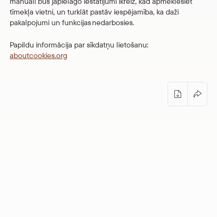
manuāli būs jāpielāgo iestatījumi ikreiz, kad apmeklēsiet
tīmekļa vietni, un turklāt pastāv iespējamība, ka daži
pakalpojumi un funkcijas nedarbosies.
Papildu informācija par sīkdatņu lietošanu:
aboutcookies.org