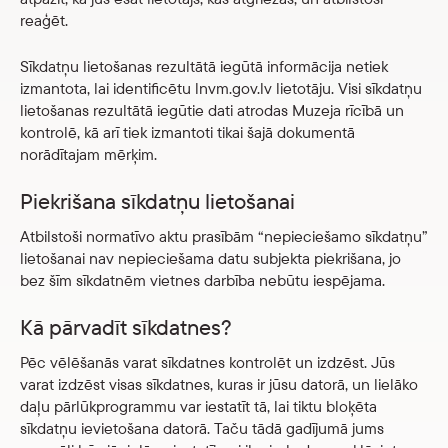
reaģēt.
Sīkdatņu lietošanas rezultātā iegūtā informācija netiek
izmantota, lai identificētu lnvm.gov.lv lietotāju. Visi sīkdatņu
lietošanas rezultātā iegūtie dati atrodas Muzeja rīcībā un
kontrolē, kā arī tiek izmantoti tikai šajā dokumentā
norādītajam mērķim.
Piekrišana sīkdatņu lietošanai
Atbilstoši normatīvo aktu prasībām “nepieciešamo sīkdatņu”
lietošanai nav nepieciešama datu subjekta piekrišana, jo
bez šīm sīkdatnēm vietnes darbība nebūtu iespējama.
Kā pārvadīt sīkdatnes?
Pēc vēlēšanās varat sīkdatnes kontrolēt un izdzēst. Jūs
varat izdzēst visas sīkdatnes, kuras ir jūsu datorā, un lielāko
daļu pārlūkprogrammu var iestatīt tā, lai tiktu bloķēta
sīkdatņu ievietošana datorā. Taču tādā gadījumā jums