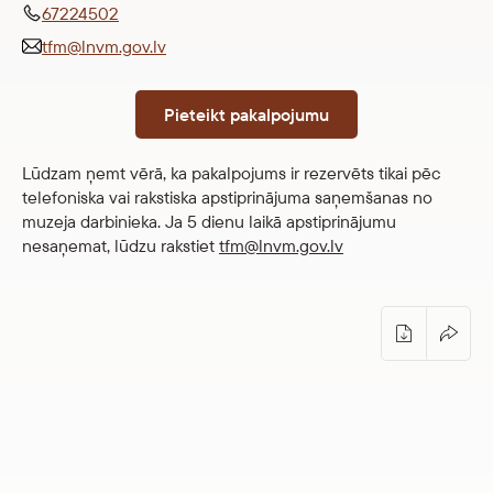
67224502
tfm@lnvm.gov.lv
Pieteikt pakalpojumu
Lūdzam ņemt vērā, ka pakalpojums ir rezervēts tikai pēc
telefoniska vai rakstiska apstiprinājuma saņemšanas no
muzeja darbinieka. Ja 5 dienu laikā apstiprinājumu
nesaņemat, lūdzu rakstiet
tfm@lnvm.gov.lv