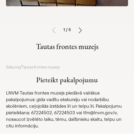
Ekspozīcija un izstādes
Pakalpojumi
Pasākumi
1 / 5
Skolām
Tautas frontes muzejs
Cenrādis
Darba laiks un kontakti
/
Sākums
Tautas frontes muzejs
Krātuve
Parādīt 
Pieteikt pakalpojumu
Kalendārs
Parādīt 
LNVM Tautas frontes muzejs piedāvā vairākus
pakalpojumus: gida vadītu ekskursiju vai nodarbību
Par mums
skolēniem, ceļojošās izstādes īri un telpu īri. Pakalpojumu
Parādīt 
pieteikšana: 67224502, 67224503 vai tfm@lnvm.gov.lv,
nosaucot izvēlēto laiku, tēmu, dalībnieku skaitu, telpu un
Skolām
Parādīt 
citu informāciju.