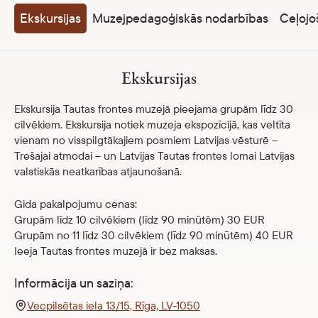
Veikals
Ekskursijas
Muzejpedagoģiskās nodarbības
Ceļojo
eMuzejs
Ekskursijas
Lasi viegli
Ekskursija Tautas frontes muzejā pieejama grupām līdz 30
cilvēkiem. Ekskursija notiek muzeja ekspozīcijā, kas veltīta
vienam no visspilgtākajiem posmiem Latvijas vēsturē –
Trešajai atmodai – un Latvijas Tautas frontes lomai Latvijas
valstiskās neatkarības atjaunošanā.
Gida pakalpojumu cenas:
Grupām līdz 10 cilvēkiem (līdz 90 minūtēm) 30 EUR
Grupām no 11 līdz 30 cilvēkiem (līdz 90 minūtēm) 40 EUR
Ieeja Tautas frontes muzejā ir bez maksas.
Informācija un saziņa:
Vecpilsētas iela 13/15, Rīga, LV-1050