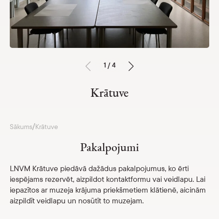
Nama vēsture
Krājums
Parādīt 
Restaurācija
Pētniecība un starptautiskā sadarbība
1 / 4
Darba laiks un kontakti
Krātuve
Pakalpojumi
Cenrādis
/
Sākums
Krātuve
Nacionālā muzeju krājuma kopkatalogs
Pakalpojumi
Kalendārs
LNVM Krātuve piedāvā dažādus pakalpojumus, ko ērti
Parādīt 
iespējams rezervēt, aizpildot kontaktformu vai veidlapu. Lai
iepazītos ar muzeja krājuma priekšmetiem klātienē, aicinām
Par mums
Parādīt 
aizpildīt veidlapu un nosūtīt to muzejam.