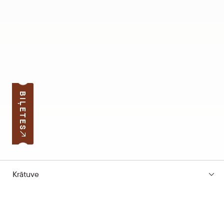
BIĻETES
Krātuve
Pierakstīties jaunumiem