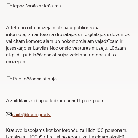
Skolām
Parādīt 
Iepazīšanās ar krājumu
Veikals
Attēlu un citu muzeja materiālu publicēšana
eMuzejs
internetā, izmantošana drukātajos un digitālajos izdevumos
vai citām komerciālām un nekomerciālām vajadzībām ir
jāsaskaņo ar Latvijas Nacionālo vēstures muzeju. Lūdzam
Lasi viegli
aizpildīt publicēšanas atļaujas veidlapu un nosūtīt to
muzejam.
Publicēšanas atļauja
Aizpildītās veidlapas lūdzam nosūtīt pa e-pastu:
pasts@lnvm.gov.lv
Krātuvē iespējams īrēt konferenču zāli līdz 100 personām.
Izmaksas – 100 € / 1 h. Lai rezervētu zāli, aicinām aizpildīt