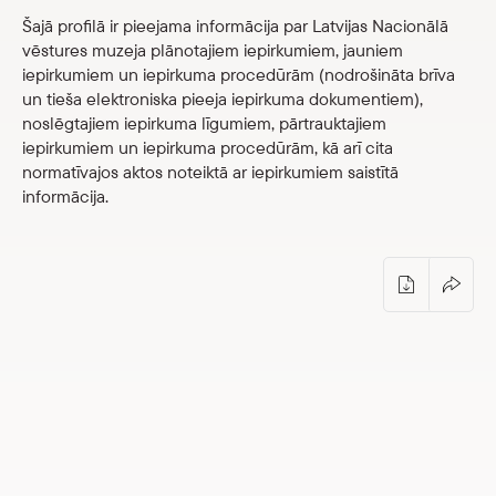
Parādīt 
Šajā profilā ir pieejama informācija par Latvijas Nacionālā
Krājums
Parādīt 
vēstures muzeja plānotajiem iepirkumiem, jauniem
iepirkumiem un iepirkuma procedūrām (nodrošināta brīva
Medijiem
un tieša elektroniska pieeja iepirkuma dokumentiem),
noslēgtajiem iepirkuma līgumiem, pārtrauktajiem
Muzeja Ziņnesis
iepirkumiem un iepirkuma procedūrām, kā arī cita
Muzeja vēsture
normatīvajos aktos noteiktā ar iepirkumiem saistītā
informācija.
Dokumenti un pārskati
Budžets un īpašumi
Iepirkumi
Vakances
Skolām
Parādīt 
Veikals