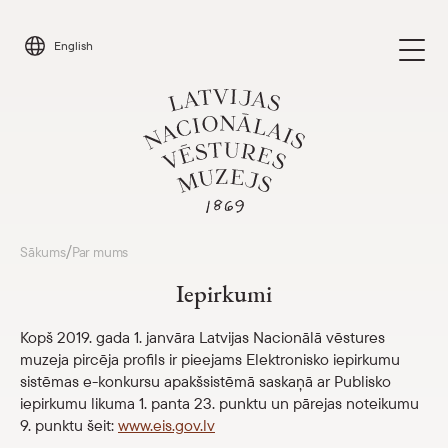
Skip
to
English
content
Apmeklēt
/
Sākums
Par mums
Parādīt 
Iepirkumi
Kalendārs
Parādīt 
Kopš 2019. gada 1. janvāra Latvijas Nacionālā vēstures
Parādīt apakšizvēlni
muzeja pircēja profils ir pieejams Elektronisko iepirkumu
Par mums
sistēmas e-konkursu apakšsistēmā saskaņā ar Publisko
Muzeja struktūra un kontakti
iepirkumu likuma 1. panta 23. punktu un pārejas noteikumu
9. punktu šeit:
www.eis.gov.lv
Pakalpojumi