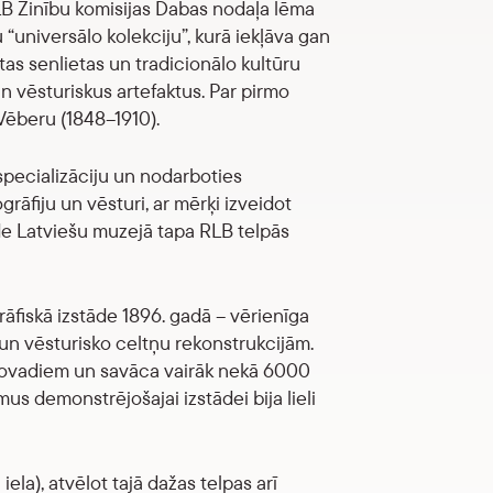
RLB Zinību komisijas Dabas nodaļa lēma
“universālo kolekciju”, kurā iekļāva gan
tas senlietas un tradicionālo kultūru
n vēsturiskus artefaktus. Par pirmo
Vēberu (1848–1910).
specializāciju un nodarboties
rāfiju un vēsturi, ar mērķi izveidot
āde Latviešu muzejā tapa RLB telpās
rāfiskā izstāde 1896. gadā – vērienīga
 un vēsturisko celtņu rekonstrukcijām.
 novadiem un savāca vairāk nekā 6000
us demonstrējošajai izstādei bija lieli
la), atvēlot tajā dažas telpas arī