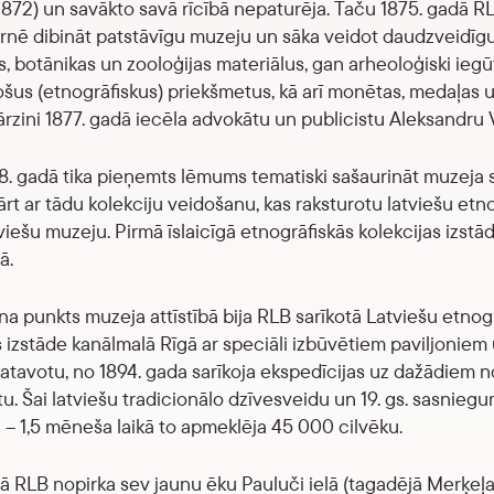
(1872) un savākto savā rīcībā nepaturēja. Taču 1875. gadā 
rnē dibināt patstāvīgu muzeju un sāka veidot daudzveidīgu 
s, botānikas un zooloģijas materiālus, gan arheoloģiski iegū
ošus (etnogrāfiskus) priekšmetus, kā arī monētas, medaļas u
rzini 1877. gadā iecēla advokātu un publicistu Aleksandru 
8. gadā tika pieņemts lēmums tematiski sašaurināt muzeja 
rt ar tādu kolekciju veidošanu, kas raksturotu latviešu etnog
viešu muzeju. Pirmā īslaicīgā etnogrāfiskās kolekcijas izst
ā.
na punkts muzeja attīstībā bija RLB sarīkotā Latviešu etnog
 izstāde kanālmalā Rīgā ar speciāli izbūvētiem paviljoniem
gatavotu, no 1894. gada sarīkoja ekspedīcijas uz dažādiem
u. Šai latviešu tradicionālo dzīvesveidu un 19. gs. sasniegum
– 1,5 mēneša laikā to apmeklēja 45 000 cilvēku.
ā RLB nopirka sev jaunu ēku Pauluči ielā (tagadējā Merķeļa ie