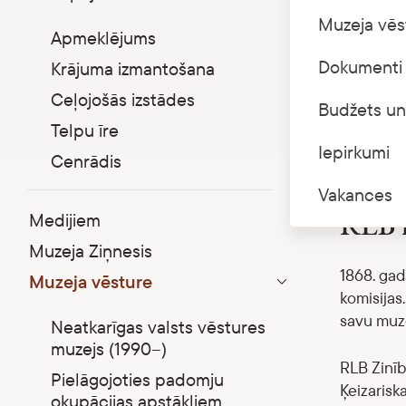
Parādīt apakšizvēlni
Muzeja vēs
Apmeklējums
Dokumenti 
Krājuma izmantošana
Ceļojošās izstādes
Budžets un
Telpu īre
Iepirkumi
Cenrādis
Vakances
RLB m
Medijiem
Muzeja Ziņnesis
1868. gad
Muzeja vēsture
Parādīt apakšizvēlni
komisijas
savu muze
Neatkarīgas valsts vēstures
muzejs (1990–)
RLB Zinīb
Pielāgojoties padomju
Ķeizarisk
okupācijas apstākļiem