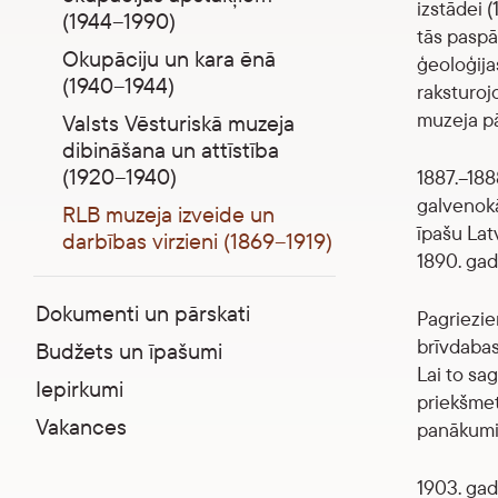
izstādei 
(1944–1990)
tās paspā
Okupāciju un kara ēnā
ģeoloģija
(1940–1944)
raksturoj
muzeja pā
Valsts Vēsturiskā muzeja
dibināšana un attīstība
(1920–1940)
1887.–188
galvenokā
RLB muzeja izveide un
īpašu Lat
darbības virzieni (1869–1919)
1890. gad
Dokumenti un pārskati
Pagriezie
brīvdabas
Budžets un īpašumi
Lai to sa
Iepirkumi
priekšmet
Vakances
panākumi 
1903. gad