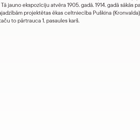
Tā jauno ekspozīciju atvēra 1905. gadā. 1914. gadā sākās pa
jadzībām projektētas ēkas celtniecība Puškina (Kronvalda)
taču to pārtrauca 1. pasaules karš.
ā lapa