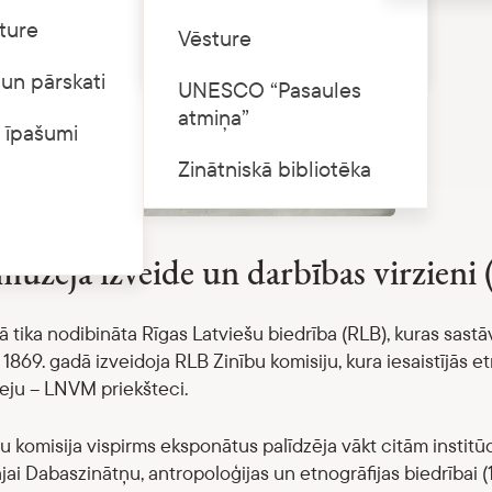
ture
Cenrādis
Vēsture
un pārskati
UNESCO “Pasaules
atmiņa”
 īpašumi
Zinātniskā bibliotēka
uzeja izveide un darbības virzieni
ā tika nodibināta Rīgas Latviešu biedrība (RLB), kuras sastāv
. 1869. gadā izveidoja RLB Zinību komisiju, kura iesaistījās 
ju – LNVM priekšteci.
u komisija vispirms eksponātus palīdzēja vākt citām instit
ajai Dabaszinātņu, antropoloģijas un etnogrāfijas biedrībai 