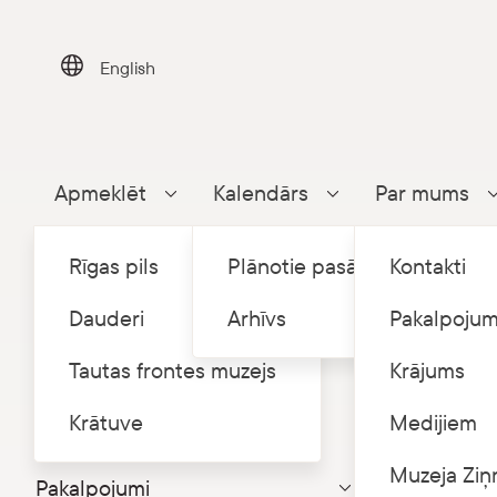
Skip
to
content
English
Apmeklēt
Kalendārs
Par mums
Parādīt apakšizvēlni
Parādīt apakšizvēlni
Rīgas pils
Plānotie pasākumi
Kontakti
Dauderi
Arhīvs
Pakalpojum
Tautas frontes muzejs
Krājums
Sākums
P
/
Par mums
Krātuve
Medijiem
Muzeja struktūra un kontakti
Muzeja Ziņ
Pakalpojumi