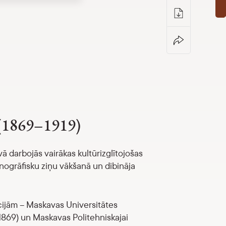
 (1869–1919)
ā darbojās vairākas kultūrizglītojošas
etnogrāfisku ziņu vākšanā un dibināja
ūcijām – Maskavas Universitātes
(1869) un Maskavas Politehniskajai