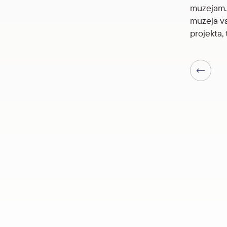
muzejam. 
muzeja va
projekta, 
Iepriekšēj