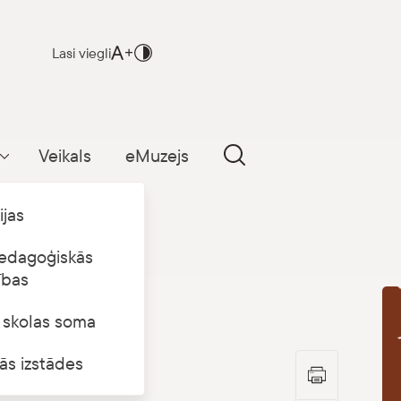
Lasi viegli
Veikals
eMuzejs
Parādīt apakšizvēlni
ijas
edagoģiskās
ības
s skolas soma
B
ās izstādes