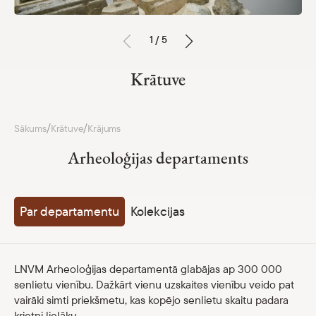
Nama vēsture
Krājums
Parādīt 
1 / 5
Restaurācija
Krātuve
Pētniecība un starptautiskā sadarbība
Darba laiks un kontakti
/
/
Sākums
Krātuve
Krājums
Pakalpojumi
Arheoloģijas departaments
Cenrādis
Nacionālā muzeju krājuma kopkatalogs
Par departamentu
Kolekcijas
Kalendārs
Parādīt 
LNVM Arheoloģijas departamentā glabājas ap 300 000
Parādīt apakšizvēlni
Par mums
senlietu vienību. Dažkārt vienu uzskaites vienību veido pat
vairāki simti priekšmetu, kas kopējo senlietu skaitu padara
Muzeja struktūra un kontakti
krietni lielāku.