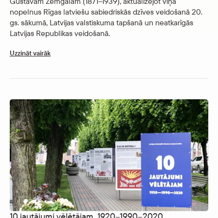
Gustavam Zemgalam (1871–1939), aktualizējot viņa
nopelnus Rīgas latviešu sabiedriskās dzīves veidošanā 20.
gs. sākumā, Latvijas valstiskuma tapšanā un neatkarīgās
Latvijas Republikas veidošanā.
Uzzināt vairāk
10 jautājumi vēlētājam. 1920–1990–2020