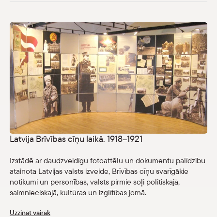
eMuzejs
Lasi viegli
Latvija Brīvības cīņu laikā. 1918–1921
Izstādē ar daudzveidīgu fotoattēlu un dokumentu palīdzību
atainota Latvijas valsts izveide, Brīvības cīņu svarīgākie
notikumi un personības, valsts pirmie soļi politiskajā,
saimnieciskajā, kultūras un izglītības jomā.
Uzzināt vairāk