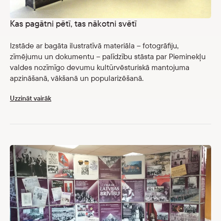
Kas pagātni pētī, tas nākotni svētī
Izstāde ar bagāta ilustratīvā materiāla – fotogrāfiju,
zīmējumu un dokumentu – palīdzību stāsta par Pieminekļu
valdes nozīmīgo devumu kultūrvēsturiskā mantojuma
apzināšanā, vākšanā un popularizēšanā.
Uzzināt vairāk