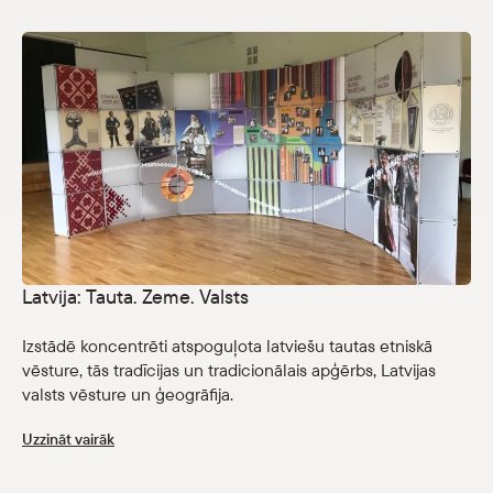
Parādīt 
Krājums
Parādīt 
Medijiem
Muzeja Ziņnesis
Muzeja vēsture
Dokumenti un pārskati
Budžets un īpašumi
Latvija: Tauta. Zeme. Valsts
Iepirkumi
Vakances
Izstādē koncentrēti atspoguļota latviešu tautas etniskā
vēsture, tās tradīcijas un tradicionālais apģērbs, Latvijas
valsts vēsture un ģeogrāfija.
Skolām
Parādīt 
Uzzināt vairāk
Veikals