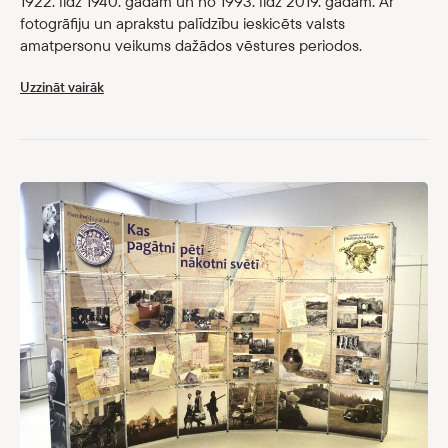
1922. līdz 1940. gadam un no 1993. līdz 2019. gadam. Ar
fotogrāfiju un aprakstu palīdzību ieskicēts valsts
amatpersonu veikums dažādos vēstures periodos.
Uzzināt vairāk