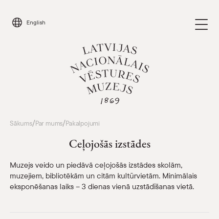
Skip
to
English
content
Apmeklēt
/
/
Sākums
Par mums
Pakalpojumi
Parādīt 
Ceļojošās izstādes
Kalendārs
Parādīt 
Muzejs veido un piedāvā ceļojošās izstādes skolām,
Parādīt apakšizvēlni
muzejiem, bibliotēkām un citām kultūrvietām. Minimālais
Par mums
eksponēšanas laiks – 3 dienas vienā uzstādīšanas vietā.
Muzeja struktūra un kontakti
Pakalpojumi