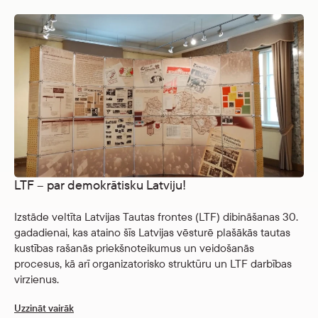
LTF – par demokrātisku Latviju!
Izstāde veltīta Latvijas Tautas frontes (LTF) dibināšanas 30.
gadadienai, kas ataino šīs Latvijas vēsturē plašākās tautas
kustības rašanās priekšnoteikumus un veidošanās
procesus, kā arī organizatorisko struktūru un LTF darbības
virzienus.
Uzzināt vairāk