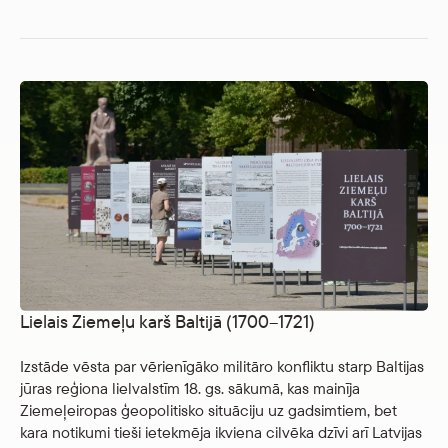
Lielais Ziemeļu karš Baltijā (1700–1721)
Izstāde vēsta par vērienīgāko militāro konfliktu starp Baltijas
jūras reģiona lielvalstīm 18. gs. sākumā, kas mainīja
Ziemeļeiropas ģeopolitisko situāciju uz gadsimtiem, bet
kara notikumi tieši ietekmēja ikviena cilvēka dzīvi arī Latvijas