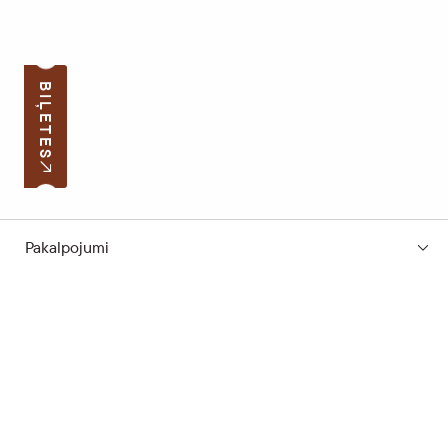
BIĻETES
Pakalpojumi
Pierakstīties jaunumiem
Jūsu e-pasta adrese
Darba laiks
Ātrās saites