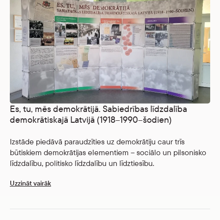
Es, tu, mēs demokrātijā. Sabiedrības līdzdalība
demokrātiskajā Latvijā (1918–1990–šodien)
Izstāde piedāvā paraudzīties uz demokrātiju caur trīs
būtiskiem demokrātijas elementiem – sociālo un pilsonisko
līdzdalību, politisko līdzdalību un līdztiesību.
Uzzināt vairāk