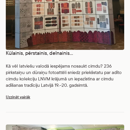
Kūlainis, pērstainis, delnainis…
Kā vēl latviešu valodā iespējams nosaukt cimdu? 236
pirkstaiņu un dūraiņu fotoattēli sniedz priekšstatu par adīto
cimdu kolekciju LNVM krājumā un iepazīstina ar cimdu
adīšanas tradīciju Latvijā 19.–20. gadsimtā.
Uzzināt vairāk