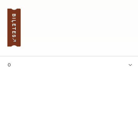
BIĻETES
0
Pierakstīties jaunumiem
Jūsu e-pasta adrese
Darba laiks
Ātrās saites
Latvijas skolas soma
Lapas karte