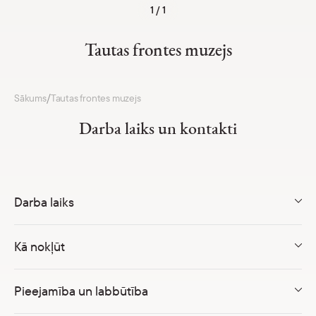
Ekspozīcija un izstādes
1 / 1
Pakalpojumi
Tautas frontes muzejs
Pasākumi
Skolām
/
Sākums
Tautas frontes muzejs
Cenrādis
Darba laiks un kontakti
Darba laiks un kontakti
Krātuve
Parādīt 
Darba laiks
Kalendārs
Parādīt 
Kā nokļūt
Par mums
Parādīt 
Skolām
Pieejamība un labbūtība
Parādīt 