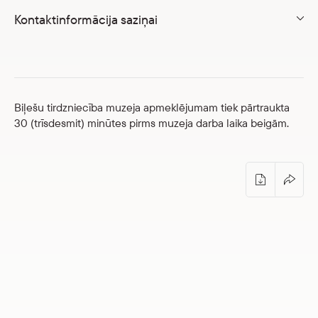
Veikals
Kontaktinformācija saziņai
eMuzejs
Lasi viegli
Biļešu tirdzniecība muzeja apmeklējumam tiek pārtraukta
30 (trīsdesmit) minūtes pirms muzeja darba laika beigām.