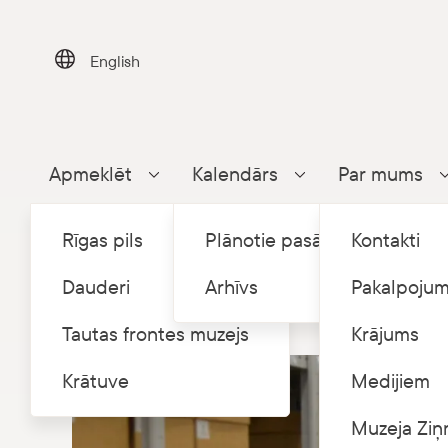
Skip
to
content
English
Apmeklēt
Kalendārs
Par mums
Parādīt apakšizvēlni
Parādīt apakšizvēlni
Rīgas pils
Plānotie pasākumi
Kontakti
Dauderi
Arhīvs
Pakalpojum
Tautas frontes muzejs
Krājums
Krātuve
Medijiem
Muzeja Ziņ