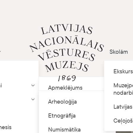
Skolām
Parādīt apakšizvēlni
Ekskurs
i
Muzejp
Apmeklējums
Parādīt apakšizvēlni
nodarb
Krājuma izmantošana
Arheoloģija
Parādīt apakšizvēlni
Latvija
Telpu īre
Etnogrāfija
Ceļojoš
nesis
Ceļojošās izstādes
Numismātika