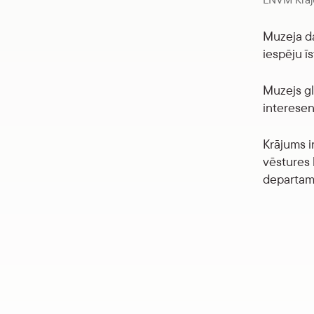
Muzeja da
iespēju ī
Muzejs gl
interesent
Krājums i
vēstures 
departame