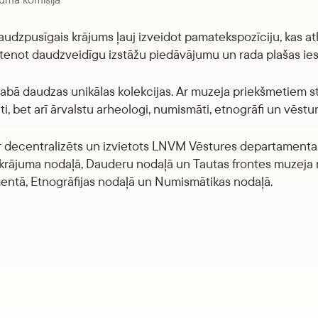
udzpusīgais krājums ļauj izveidot pamatekspozīciju, kas atk
stenot daudzveidīgu izstāžu piedāvājumu un rada plašas ies
abā daudzas unikālas kolekcijas. Ar muzeja priekšmetiem str
i, bet arī ārvalstu arheologi, numismāti, etnogrāfi un vēstur
r decentralizēts un izvietots LNVM Vēstures departamenta 
krājuma nodaļā, Dauderu nodaļā un Tautas frontes muzeja n
ntā, Etnogrāfijas nodaļā un Numismātikas nodaļā.