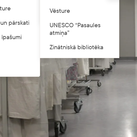
ture
Cenrādis
Vēsture
un pārskati
UNESCO “Pasaules
atmiņa”
 īpašumi
Zinātniskā bibliotēka