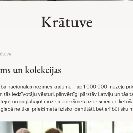
Krātuve
rātuve
ms un kolekcijas
ā nacionālas nozīmes krājumu – ap 1 000 000 muzeja prie
un tās iedzīvotāju vēsturi, pilnvērtīgi pārstāv Latviju un tā
jot un saglabājot muzeja priekšmeta izcelsmes un lietošan
glabā ne tikai priekšmeta fizisko identitāti, bet arī būtisku