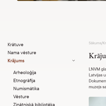
Sākums
K
/
Krātuve
Nama vēsture
Krāju
Krājums
Parādīt apakšizvēlni
LNVM glab
Arheoloģija
Latvijas 
Etnogrāfija
Dokumentē
muzejs sa
Numismātika
Vēsture
Zinātniskā bibliotēka