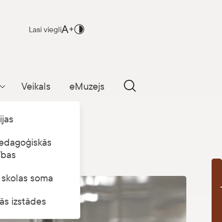
Lasi viegli
Veikals
eMuzejs
Parādīt apakšizvēlni
ijas
edagoģiskās
ības
s skolas soma
B
ās izstādes