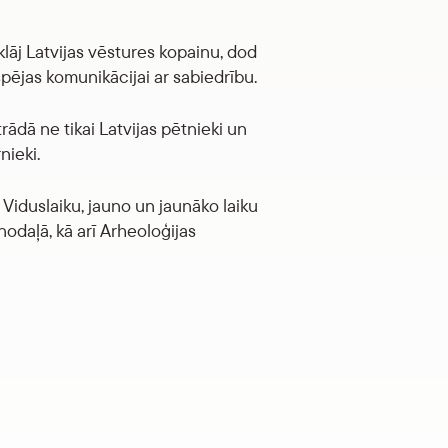
lāj Latvijas vēstures kopainu, dod
pējas komunikācijai ar sabiedrību.
ādā ne tikai Latvijas pētnieki un
nieki.
Viduslaiku, jauno un jaunāko laiku
odaļā, kā arī Arheoloģijas