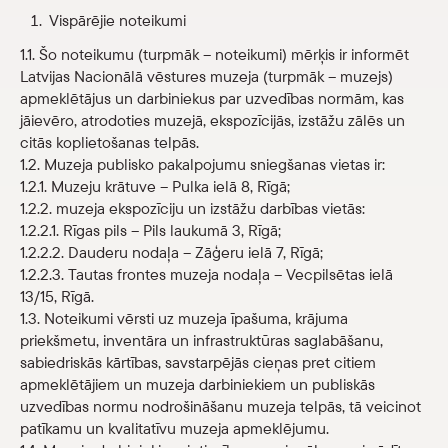
Vispārējie noteikumi
Veikals
1.1. Šo noteikumu (turpmāk – noteikumi) mērķis ir informēt
Latvijas Nacionālā vēstures muzeja (turpmāk – muzejs)
eMuzejs
apmeklētājus un darbiniekus par uzvedības normām, kas
jāievēro, atrodoties muzejā, ekspozīcijās, izstāžu zālēs un
Lasi viegli
citās koplietošanas telpās.
1.2. Muzeja publisko pakalpojumu sniegšanas vietas ir:
1.2.1. Muzeju krātuve – Pulka ielā 8, Rīgā;
1.2.2. muzeja ekspozīciju un izstāžu darbības vietās:
1.2.2.1. Rīgas pils – Pils laukumā 3, Rīgā;
1.2.2.2. Dauderu nodaļa – Zāģeru ielā 7, Rīgā;
1.2.2.3. Tautas frontes muzeja nodaļa – Vecpilsētas ielā
13/15, Rīgā.
1.3. Noteikumi vērsti uz muzeja īpašuma, krājuma
priekšmetu, inventāra un infrastruktūras saglabāšanu,
sabiedriskās kārtības, savstarpējās cieņas pret citiem
apmeklētājiem un muzeja darbiniekiem un publiskās
uzvedības normu nodrošināšanu muzeja telpās, tā veicinot
patīkamu un kvalitatīvu muzeja apmeklējumu.