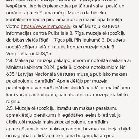
iespējama, iepriekš piesakoties pa tālruni vai e- pastā un
norādot apmeklējuma mērķi. Muzeja darbinieku
kontaktinformācija pieejama muzeja mājas lapā tīmekļa
vietnē
https://www.lnvm.gov.lv
, kā arī Muzeju krātuves
informācijas centrā Pulka ielā 8, Rīgā, muzeja ekspozīciju
darbības vietās Rīgā – Rīgas pilī, Pils laukumā 3, Dauderu
nodaļā Zāģeru ielā 7, Tautas frontes muzeja nodaļā
Vecpilsētas ielā 13/15.
2.4. Maksa par muzeja pakalpojumiem ir noteikta saskaņā ar
Ministru kabineta 2024. gada 8. oktobra noteikumiem Nr.
635 “Latvijas Nacionālā vēstures muzeja publisko maksas
pakalpojumu cenrādis”. Apmeklētājs par muzeja
pakalpojumu var norēķināties skaidrā naudā, ar maksājumu
karti vai ar pārskaitījumu, pamatojoties uz muzeja izrakstītu
rēķinu.
2.5. Muzeja ekspozīciju, izstāžu un maksas pasākumu
apmeklētāju pienākums ir iegādāties ieejas biļeti vai, ja
atbilstoši muzeja maksas pakalpojumu cenrādim
apmeklējums ir bez maksas, saņemt bezmaksas ieejas biļeti
un saglabāt to līdz apmeklējuma beigām, kā arī pēc