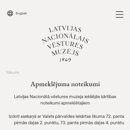
Skip
to
English
content
Sākums
Apmeklēt
Parādīt 
Apmeklējuma noteikumi
Kalendārs
Parādīt 
Latvijas Nacionālā vēstures muzeja iekšējās kārtības
noteikumi apmeklētajiem
Par mums
Parādīt 
Izdoti saskaņā ar Valsts pārvaldes iekārtas likuma 72. panta
Skolām
pirmās daļas 2. punktu, 73. panta pirmās daļas 4. punktu
Parādīt 