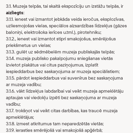
3.1. Muzeja telpās, tai skaitā ekspozīciju un izstāžu telpās, ir
aizliegts
:
3.1.1. ienest vai izmantot jebkāda veida ieročus, eksplozīvas,
uzliesmojošas vielas, speciālos aizsardzības līdzekļus (gāzes
baloniņi, elektrošoka ierīces u.tml.), pirotehniku;
3.1.2., ienest vai izmantot stipri smakojošus, smērējošus
priekšmetus un vielas;
3.1.3. gulēt uz sēdmēbelēm muzeja publiskajās telpās;
3.1.4. muzeja publisko pakalpojumu sniegšanas vietās
izvietot plakātus vai citus paziņojumus, izplatīt
iespieddarbus bez saskaņojuma ar muzeja speciālistiem;
3.1.5. pārdot iespieddarbus vai suvenīrus bez saskaņojuma
ar muzeja vadību;
3.1.6. vākt līdzekļus labdarībai vai veikt muzeja apmeklētāju
aptaujas vai viedokļu izpēti bez saskaņojuma ar muzeja
vadību;
3.1.7. trokšņot vai veikt citas darbības, kas traucē muzeja
apmeklētājus;
3.1.8. izmest atkritumus tam neparedzētās vietās;
3.1.9. ierasties smērējošā vai smakojošā apģērbā;