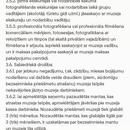
3.5.2. pirms ekskursijas vai nodarbības sākuma
fotografēšanās ekskursijas vai nodarbības laikā grupu
vadītājiem (skolotāji, tūristu gidi u.tml.) jāsaskaņo ar muzeja
ekskursiju un nodarbību vadītāju;
3.5.3. profesionāla fotografēšana vai profesionāla filmēšana
komerciāliem mērķiem, fotosesijas, fotografēšana ar
rekvizītiem un tērpos (tai skaitā privātām vajadzībām) un
filmēšana ir atļauta, iepriekš saskaņojot ar muzeja vadību,
un ir maksas pakalpojums saskaņā ar muzeja maksas
pakalpojumu cenrādi.
3.6. Sabiedriskā drošība:
3.6.1. par jebkuru negadījumu, t.sk. zādzību, miesas bojājumu
nodarīšanu vai dažāda veida draudiem (piem., aizdomīgu
bezsaimnieka priekšmetu atrašanu) muzeja telpās
nekavējoties jāziņo muzeja darbiniekam;
3.6.2. lai apmeklētājs saņemtu pazaudētās mantas, kas
atrastas muzeja telpās, apmeklētājam jāvēršas pie muzeja
kases darbinieka. Nozaudētie priekšmeti muzejā tiek glabāti
3 (trīs) mēnešus. Nozaudētās mantas, kas glabājās ilgāk par
3 (trīs) mēnešiem, ir uzskatāmas par bezsaimnieka mantu
un muzejs tās utilizē.