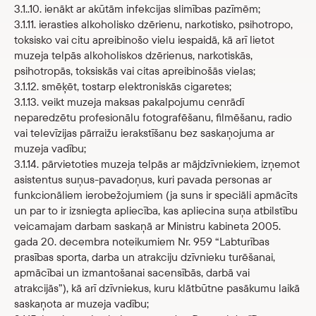
3.1..10. ienākt ar akūtām infekcijas slimības pazīmēm;
3.1.11. ierasties alkoholisko dzērienu, narkotisko, psihotropo,
toksisko vai citu apreibinošo vielu iespaidā, kā arī lietot
muzeja telpās alkoholiskos dzērienus, narkotiskās,
psihotropās, toksiskās vai citas apreibinošās vielas;
3.1.12. smēķēt, tostarp elektroniskās cigaretes;
3.1.13. veikt muzeja maksas pakalpojumu cenrādī
neparedzētu profesionālu fotografēšanu, filmēšanu, radio
vai televīzijas pārraižu ierakstīšanu bez saskaņojuma ar
muzeja vadību;
3.1.14. pārvietoties muzeja telpās ar mājdzīvniekiem, izņemot
asistentus suņus-pavadoņus, kuri pavada personas ar
funkcionāliem ierobežojumiem (ja suns ir speciāli apmācīts
un par to ir izsniegta apliecība, kas apliecina suņa atbilstību
veicamajam darbam saskaņā ar Ministru kabineta 2005.
gada 20. decembra noteikumiem Nr. 959 “Labturības
prasības sporta, darba un atrakciju dzīvnieku turēšanai,
apmācībai un izmantošanai sacensībās, darbā vai
atrakcijās”), kā arī dzīvniekus, kuru klātbūtne pasākumu laikā
saskaņota ar muzeja vadību;