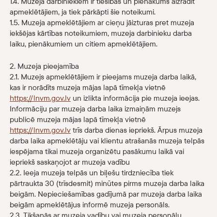
1.4. Muzeja darbiniekiem ir tiesības un pienākums aizrādīt
apmeklētājiem, ja tiek pārkāpti šie noteikumi.
1.5. Muzeja apmeklētājiem ar cieņu jāizturas pret muzeja
iekšējas kārtības noteikumiem, muzeja darbinieku darba
laiku, pienākumiem un citiem apmeklētājiem.
2. Muzeja pieejamība
2.1. Muzejs apmeklētājiem ir pieejams muzeja darba laikā,
kas ir norādīts muzeja mājas lapā tīmekļa vietnē
https://lnvm.gov.lv
un izlikta informācija pie muzeja ieejas.
Informāciju par muzeja darba laika izmaiņām muzejs
publicē muzeja mājas lapā tīmekļa vietnē
https://lnvm.gov.lv
trīs darba dienas iepriekš. Ārpus muzeja
darba laika apmeklētāju vai klientu atrašanās muzeja telpās
iespējama tikai muzeja organizētu pasākumu laikā vai
iepriekš saskaņojot ar muzeja vadību
2.2. Ieeja muzeja telpās un biļešu tirdzniecība tiek
pārtraukta 30 (trīsdesmit) minūtes pirms muzeja darba laika
beigām. Nepieciešamības gadījumā par muzeja darba laika
beigām apmeklētājus informē muzeja personāls.
2.3. Tikšanās ar muzeja vadību vai muzeja personālu