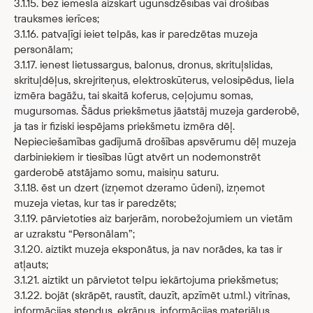
3.1.15. bez iemesla aizskart ugunsdzēsības vai drošības
trauksmes ierīces;
3.1.16. patvaļīgi ieiet telpās, kas ir paredzētas muzeja
personālam;
3.1.17. ienest lietussargus, balonus, dronus, skrituļslidas,
skrituļdēļus, skrejriteņus, elektroskūterus, velosipēdus, liela
izmēra bagāžu, tai skaitā koferus, ceļojumu somas,
mugursomas. Šādus priekšmetus jāatstāj muzeja garderobē,
ja tas ir fiziski iespējams priekšmetu izmēra dēļ.
Nepieciešamības gadījumā drošības apsvērumu dēļ muzeja
darbiniekiem ir tiesības lūgt atvērt un nodemonstrēt
garderobē atstājamo somu, maisiņu saturu.
3.1.18. ēst un dzert (izņemot dzeramo ūdeni), izņemot
muzeja vietas, kur tas ir paredzēts;
3.1.19. pārvietoties aiz barjerām, norobežojumiem un vietām
ar uzrakstu “Personālam”;
3.1.20. aiztikt muzeja eksponātus, ja nav norādes, ka tas ir
atļauts;
3.1.21. aiztikt un pārvietot telpu iekārtojuma priekšmetus;
3.1.22. bojāt (skrāpēt, raustīt, dauzīt, apzīmēt u.tml.) vitrīnas,
informācijas stendus, ekrānus, informācijas materiālus,