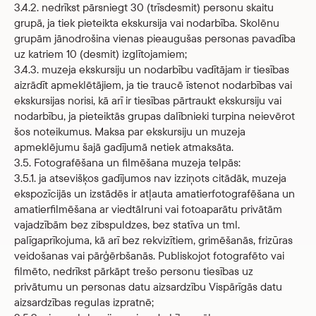
3.4.2. nedrīkst pārsniegt 30 (trīsdesmit) personu skaitu
grupā, ja tiek pieteikta ekskursija vai nodarbība. Skolēnu
grupām jānodrošina vienas pieaugušas personas pavadība
uz katriem 10 (desmit) izglītojamiem;
3.4.3. muzeja ekskursiju un nodarbību vadītājam ir tiesības
aizrādīt apmeklētājiem, ja tie traucē īstenot nodarbības vai
ekskursijas norisi, kā arī ir tiesības pārtraukt ekskursiju vai
nodarbību, ja pieteiktās grupas dalībnieki turpina neievērot
šos noteikumus. Maksa par ekskursiju un muzeja
apmeklējumu šajā gadījumā netiek atmaksāta.
3.5. Fotografēšana un filmēšana muzeja telpās:
3.5.1. ja atsevišķos gadījumos nav izziņots citādāk, muzeja
ekspozīcijās un izstādēs ir atļauta amatierfotografēšana un
amatierfilmēšana ar viedtālruni vai fotoaparātu privātām
vajadzībām bez zibspuldzes, bez statīva un tml.
palīgaprīkojuma, kā arī bez rekvizītiem, grimēšanās, frizūras
veidošanas vai pārģērbšanās. Publiskojot fotografēto vai
filmēto, nedrīkst pārkāpt trešo personu tiesības uz
privātumu un personas datu aizsardzību Vispārīgās datu
aizsardzības regulas izpratnē;