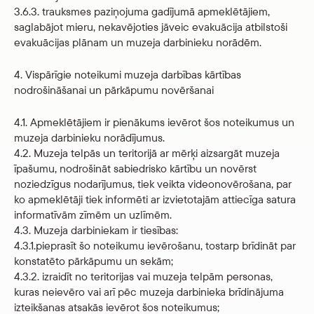
3.6.3. trauksmes paziņojuma gadījumā apmeklētājiem,
saglabājot mieru, nekavējoties jāveic evakuācija atbilstoši
evakuācijas plānam un muzeja darbinieku norādēm.
4. Vispārīgie noteikumi muzeja darbības kārtības
nodrošināšanai un pārkāpumu novēršanai
4.1. Apmeklētājiem ir pienākums ievērot šos noteikumus un
muzeja darbinieku norādījumus.
4.2. Muzeja telpās un teritorijā ar mērķi aizsargāt muzeja
īpašumu, nodrošināt sabiedrisko kārtību un novērst
noziedzīgus nodarījumus, tiek veikta videonovērošana, par
ko apmeklētāji tiek informēti ar izvietotajām attiecīga satura
informatīvām zīmēm un uzlīmēm.
4.3. Muzeja darbiniekam ir tiesības:
4.3.1.pieprasīt šo noteikumu ievērošanu, tostarp brīdināt par
konstatēto pārkāpumu un sekām;
4.3.2. izraidīt no teritorijas vai muzeja telpām personas,
kuras neievēro vai arī pēc muzeja darbinieka brīdinājuma
izteikšanas atsakās ievērot šos noteikumus;