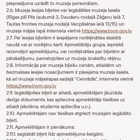
pieprasījuma uzrādīt to muzeja personālam.
2.6. Muzeja ieejas biļetes var iegādāties muzeja kasēs
(Rīgas pilī Pils laukumā 3, Dauderu nodaļā Zāģeru ielā 7,
Tautas frontes muzeja nodaļā Vecpilsētas ielā 13/15) un
muzeja mājas lapā interneta vietnē
https://www.lnvm.gov.lv
2.7. Par ieejas biļetēm ir iespējams norēķināties skaidrā
naudā vai ar norēķinu karti. Apmeklētāju grupa, iepriekš
rezervējot apmeklējumu, var norēķināties par biļetēm ar
pārskaitījumu, pamatojoties uz muzeja izrakstītu rēķinu.
2.8. Informācija par muzeja biļešu cenām, atlaidēm un
bezmaksas ieejas nosacījumiem ir pieejama muzeja kasēs,
kā arī muzeja mājaslapas sadaļā “Cenrādis”, interneta vietnē
https://www.lnvm.gov.lv
2.9. Iegādājoties biļeti ar atlaidi, apmeklētājam jāuzrāda
derīgs dokuments, kas apliecina apmeklētāja tiesības uz
atlaidi (skolēna, studenta apliecība u.c.).
2.10. Apmeklētājam nav tiesības atgriezt muzejam iegādāto
biļeti.
2.11. Apmeklētājam ir pienākums:
2.11.1. saglabāt biļeti līdz apmeklējuma beigām;