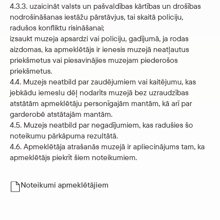
4.3.3. uzaicināt valsts un pašvaldības kārtības un drošības
nodrošināšanas iestāžu pārstāvjus, tai skaitā policiju,
radušos konfliktu risināšanai;
izsaukt muzeja apsardzi vai policiju, gadījumā, ja rodas
aizdomas, ka apmeklētājs ir ienesis muzejā neatļautus
priekšmetus vai piesavinājies muzejam piederošos
priekšmetus.
4.4. Muzejs neatbild par zaudējumiem vai kaitējumu, kas
jebkādu iemeslu dēļ nodarīts muzejā bez uzraudzības
atstātām apmeklētāju personīgajām mantām, kā arī par
garderobē atstātajām mantām.
4.5. Muzejs neatbild par negadījumiem, kas radušies šo
noteikumu pārkāpuma rezultātā.
4.6. Apmeklētāja atrašanās muzejā ir apliecinājums tam, ka
apmeklētājs piekrīt šiem noteikumiem.
Noteikumi apmeklētājiem