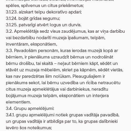
spēles, spilvenus un citus priekšmetus;
3.1.23. aizskart telpu dekoratīvo apdari;
3.1.24. bojāt grīdas segumu;
3.1.25. patvarīgi atvērt logus un durvis.
3.2. Apmeklētājs sedz visus zaudējumus, kas ar viņa darbību
vai bezdarbību nodarīti muzeja īpašumam, telpām,
inventāram, eksponātiem,
3.3. Pavadošām personām, kuras ierodas muzejā kopā ar
bērniem, ir pienākums uzraudzīt bērnus un nodrošināt
bērnu drošību, tai skaitā – neļaut bērniem kāpt, sēdēt un
stāvēt uz muzeja mēbelēm, skriet pa kāpnēm, sēdēt vietās,
kas nav paredzētas šim nolūkam. Pieaugušajiem ir
pienākums sekot, lai bērnu uzvedība un rīcība netraucētu
citus muzeja apmeklētājus vai darbiniekus, neradītu
bojājumus muzeja telpām, eksponātiem un interjera
elementiem.
3.4. Grupu apmeklējumi:
3.4.1. grupu apmeklējumi notiek grupas vadītāja pavadībā,
un grupas vadītājs ir atbildīgs par to, ka grupas dalībnieki
ievēro šos noteikumus;