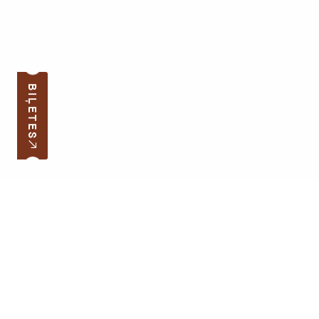
BIĻETES
Pierakstīties jaunumiem
Jūsu e-pasta adrese
Darba laiks
Ātrās saites
Latvijas skolas soma
Lapas karte