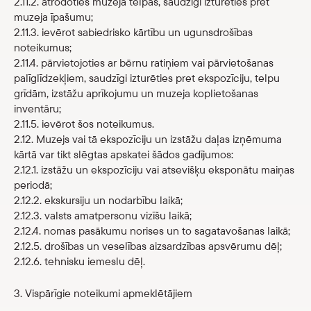
2.11.2. atrodoties muzeja telpās, saudzīgi izturēties pret
muzeja īpašumu;
2.11.3. ievērot sabiedrisko kārtību un ugunsdrošības
noteikumus;
2.11.4. pārvietojoties ar bērnu ratiņiem vai pārvietošanas
palīglīdzekļiem, saudzīgi izturēties pret ekspozīciju, telpu
grīdām, izstāžu aprīkojumu un muzeja koplietošanas
inventāru;
2.11.5. ievērot šos noteikumus.
2.12. Muzejs vai tā ekspozīciju un izstāžu daļas izņēmuma
kārtā var tikt slēgtas apskatei šādos gadījumos:
2.12.1. izstāžu un ekspozīciju vai atsevišķu eksponātu maiņas
periodā;
2.12.2. ekskursiju un nodarbību laikā;
2.12.3. valsts amatpersonu vizīšu laikā;
2.12.4. nomas pasākumu norises un to sagatavošanas laikā;
2.12.5. drošības un veselības aizsardzības apsvērumu dēļ;
2.12.6. tehnisku iemeslu dēļ.
3. Vispārīgie noteikumi apmeklētājiem