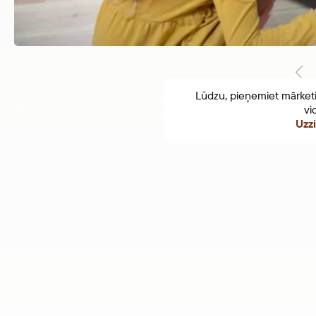
Lūdzu, pieņemiet mārketin
vi
Uzzi