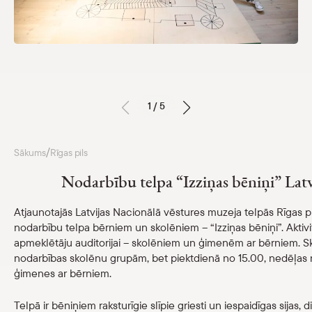
Nodarbību telpa “Izziņas bēniņi”
Pakalpojumi
Pasākumi
Skolām
1 / 5
Cenrādis
Darba laiks un kontakti
/
Sākums
Rīgas pils
Dauderi
Nodarbību telpa “Izziņas bēniņi” Latv
Tautas frontes muzejs
Atjaunotajās Latvijas Nacionālā vēstures muzeja telpās Rīgas pi
Krātuve
nodarbību telpa bērniem un skolēniem – “Izziņas bēniņi”. Aktivit
apmeklētāju auditorijai – skolēniem un ģimenēm ar bērniem. 
nodarbības skolēnu grupām, bet piektdienā no 15.00, nedēļas no
Kalendārs
ģimenes ar bērniem.
Par mums
Telpā ir bēniņiem raksturīgie slīpie griesti un iespaidīgas sijas,