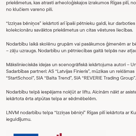
priekšmetus, kas atrasti arheoloģiskajos izrakumos Rīgas pilī, n
no klučiem vareno pili.
“Izziņas bēniņos” iekārtoti arī īpaši pētnieku galdi, kur darbotie
kolekcionāru savāktos priekšmetus un citas vēstures liecības.
Nodarbību laikā skolēnu grupām vai pasākumos ģimenēm ar bē
– zāļu uzraugs. Nodarbību un pētniecības gaitā telpās nav atļau
Mākslinieciskās idejas un scenogrāfiskā iekārtojuma autori – U
Sadarbības partneri: AS “Latvijas Finieris”, mūzikas un reklāmas
“StartSchool”, SIA “Balta Trend”, SIA “REVERIE Trading Group”.
Nodarbību telpā iespējams nokļūt ar liftu. Aicinām nākt ar asis
iekārtota ērta atpūtas telpa ar sēdmēbelēm.
LNVM nodarbību telpa “Izziņas bēniņi” Rīgas pilī iekārtota ar Kul
ieguldījumu.