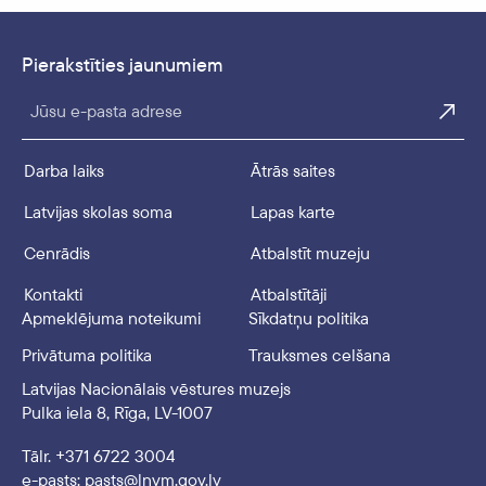
Pierakstīties jaunumiem
Jūsu e-pasta adrese
Darba laiks
Ātrās saites
Latvijas skolas soma
Lapas karte
Cenrādis
Atbalstīt muzeju
Kontakti
Atbalstītāji
Apmeklējuma noteikumi
Sīkdatņu politika
Privātuma politika
Trauksmes celšana
Latvijas Nacionālais vēstures muzejs
Pulka iela 8, Rīga, LV-1007
Tālr. +371 6722 3004
e-pasts: pasts@lnvm.gov.lv