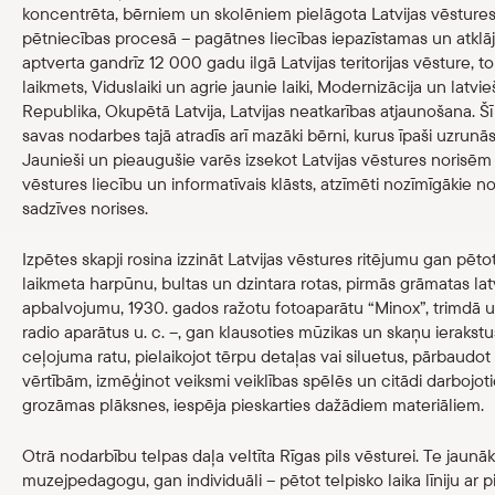
koncentrēta, bērniem un skolēniem pielāgota Latvijas vēstures e
pētniecības procesā – pagātnes liecības iepazīstamas un atklāj
Skolām
aptverta gandrīz 12 000 gadu ilgā Latvijas teritorijas vēsture,
laikmets, Viduslaiki un agrie jaunie laiki, Modernizācija un lat
Veikals
Republika, Okupētā Latvija, Latvijas neatkarības atjaunošana. 
savas nodarbes tajā atradīs arī mazāki bērni, kurus īpaši uzrunā
Jaunieši un pieaugušie varēs izsekot Latvijas vēstures norisēm 
eMuzejs
vēstures liecību un informatīvais klāsts, atzīmēti nozīmīgākie no
sadzīves norises.
Lasi viegli
Izpētes skapji rosina izzināt Latvijas vēstures ritējumu gan p
laikmeta harpūnu, bultas un dzintara rotas, pirmās grāmatas la
apbalvojumu, 1930. gados ražotu fotoaparātu “Minox”, trimdā un
radio aparātus u. c. –, gan klausoties mūzikas un skaņu ierakstus
ceļojuma ratu, pielaikojot tērpu detaļas vai siluetus, pārbaudo
vērtībām, izmēģinot veiksmi veiklības spēlēs un citādi darbojotie
grozāmas plāksnes, iespēja pieskarties dažādiem materiāliem.
Otrā nodarbību telpas daļa veltīta Rīgas pils vēsturei. Te jaunāk
muzejpedagogu, gan individuāli – pētot telpisko laika līniju ar