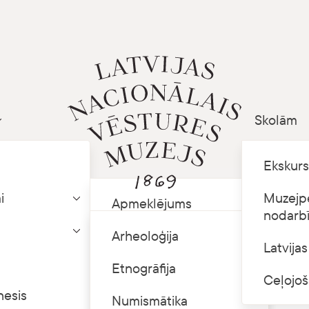
Skolām
Parādīt apakšizvēlni
Ekskurs
i
Muzejp
Apmeklējums
Parādīt apakšizvēlni
nodarb
Krājuma izmantošana
Arheoloģija
Parādīt apakšizvēlni
Arhīvs
Latvija
Telpu īre
Etnogrāfija
Ceļojoš
nesis
Kategorija
Ceļojošās izstādes
Numismātika