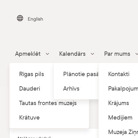
Skip
to
content
English
Apmeklēt
Kalendārs
Par mums
Parādīt apakšizvēlni
Parādīt apakšizvēlni
Rīgas pils
Plānotie pasākumi
Kontakti
Dauderi
Arhīvs
Pakalpojum
Tautas frontes muzejs
Krājums
Pasākumi
Krātuve
Medijiem
Atslēgas vārds/i
Muzeja Ziņ
Datums