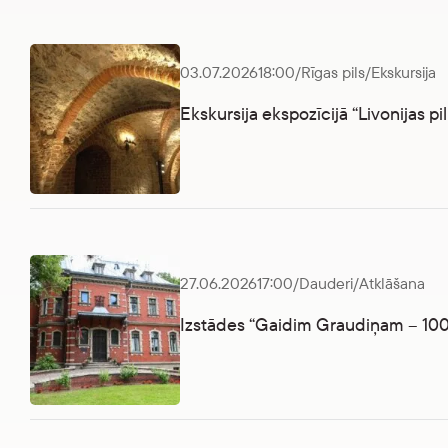
03.07.2026
18:00
/
Rīgas pils
/
Ekskursija
Ekskursija ekspozīcijā “Livonijas pil
Ekskursija ekspozīcijā “Livonijas pilis”
27.06.2026
17:00
/
Dauderi
/
Atklāšana
Izstādes “Gaidim Graudiņam – 100
Izstādes “Gaidim Graudiņam – 100” atklāšana