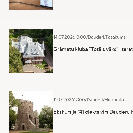
Ekskursija Latvijas vēstures ekspozīcijā “Straumējot laiku”
14.07.2026
18:00
/
Dauderi
/
Pasākums
Grāmatu kluba “Totāls vāks” litera
Grāmatu kluba “Totāls vāks” literatūras vakars
11.07.2026
12:00
/
Dauderi
/
Ekskursija
Ekskursija “41 olekts virs Dauderu 