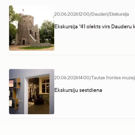
20.06.2026
12:00
/
Dauderi
/
Ekskursija
Ekskursija “41 olekts virs Dauderu 
Ekskursija “41 olekts virs Dauderu kāpas”
20.06.2026
14:00
/
Tautas frontes muzej
Ekskursiju sestdiena
Ekskursiju sestdiena