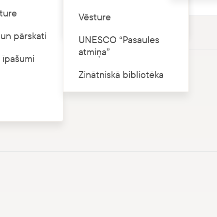
Kategorija
ture
Cenrādis
Vēsture
un pārskati
UNESCO “Pasaules
atmiņa”
 īpašumi
Zinātniskā bibliotēka