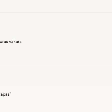
tūras vakars
kāpas”