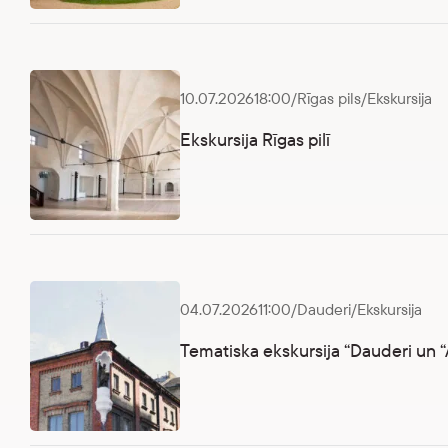
Ekskursija “41 olekts virs Dauderu kāpas”
10.07.2026
18:00
/
Rīgas pils
/
Ekskursija
Ekskursija Rīgas pilī
Ekskursija Rīgas pilī
04.07.2026
11:00
/
Dauderi
/
Ekskursija
Tematiska ekskursija “Dauderi un “
Tematiska ekskursija “Dauderi un “Aldaris””