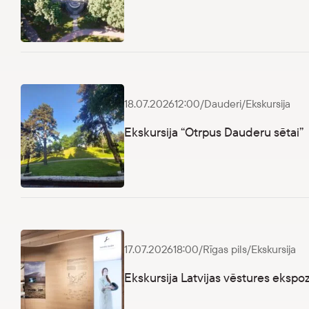
Dauderu Odiseja
18.07.2026
12:00
/
Dauderi
/
Ekskursija
Ekskursija “Otrpus Dauderu sētai”
Ekskursija “Otrpus Dauderu sētai”
17.07.2026
18:00
/
Rīgas pils
/
Ekskursija
Ekskursija Latvijas vēstures ekspoz