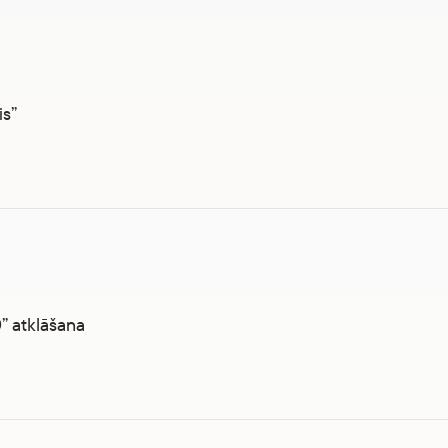
is”
” atklāšana