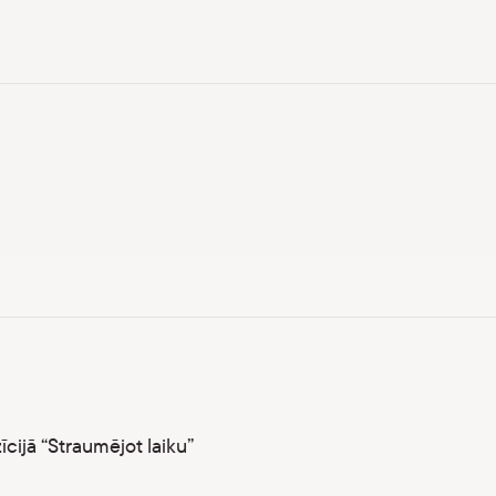
īcijā “Straumējot laiku”