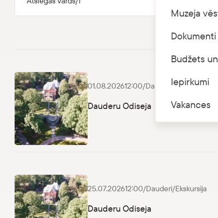
Muzeja vēs
Dokumenti 
Budžets un
Iepirkumi
01.08.2026
12:00
/
Dauderi
/
Ekskursija
Vakances
Dauderu Odiseja
Dauderu Odiseja
25.07.2026
12:00
/
Dauderi
/
Ekskursija
Dauderu Odiseja