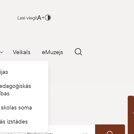
Lasi viegli
Veikals
eMuzejs
Parādīt apakšizvēlni
ijas
edagoģiskās
ības
s skolas soma
B
ās izstādes
Norises vieta