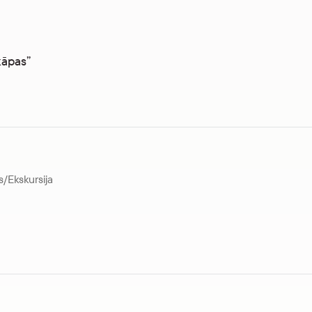
kāpas”
s
/
Ekskursija