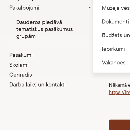
kāpas
Pakalpojumi
Muzeja vēs
Parādīt apakšizvēlni
21. jūnijā
Dokumenti 
Dauderos piedāvā
Dauderu k
tematiskus pasākumus
olekti) a
Budžets un
grupām
Sarkandau
būs iespē
Iepirkumi
Pasākumi
Vakances
Maksa par 
Skolām
67392229
Cenrādis
Darba laiks un kontakti
Nākamā ek
https://l