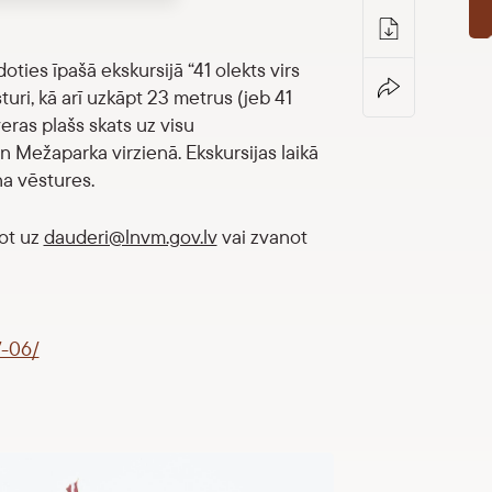
oties īpašā ekskursijā “41 olekts virs
uri, kā arī uzkāpt 23 metrus (jeb 41
eras plašs skats uz visu
 Mežaparka virzienā. Ekskursijas laikā
ņa vēstures.
tot uz
dauderi@lnvm.gov.lv
vai zvanot
7-06/