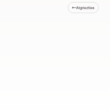
Atgriezties
n parkā