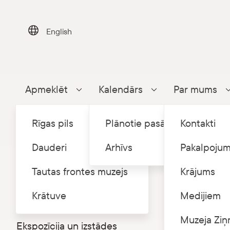
Skip
to
content
English
Apmeklēt
Kalendārs
Par mums
Parādīt apakšizvēlni
Parādīt apakšizvēlni
Rīgas pils
Plānotie pasākumi
Kontakti
Dauderi
Arhīvs
Pakalpojum
Tautas frontes muzejs
Krājums
Sākums
P
/
Dauderi
Krātuve
Medijiem
Dauderu nama vēsture
Eksku
Muzeja Ziņ
Ekspozīcija un izstādes