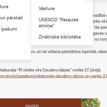
”
ture
Cenrādis
Vēsture
 plkst. 14.00 muzejs aicina interesentus muzeja gida vadībā d
un pārskati
UNESCO “Pasaules
āpas”, kuras laikā varēs izzināt Dauderu dārza un parka vēst
atmiņa”
ugstajā mākslīgo pilsdrupu-torņa skatu platformā. No tās pav
 īpašumi
gavas apkaimi pāri alusdarītavas ēku jumtiem, Daugavas un
Zinātniskā bibliotēka
ja arī iepazīties ar saglabātajām vizuālajām liecībām no tor
ekskursiju – 6 eiro, un tai vēlams pieteikties iepriekš, raks
, 67391780.
skursija “41 olekts virs Dauderu kāpas” notiks 27. jūnijā:
nvm.gov.lv/pasakumi/ekskursija-dauderu-darza-un-parka-2