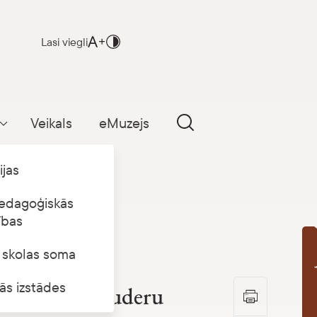
Lasi viegli
Veikals
eMuzejs
Parādīt apakšizvēlni
ijas
edagoģiskās
ības
s skolas soma
B
ās izstādes
lekts virs Dauderu