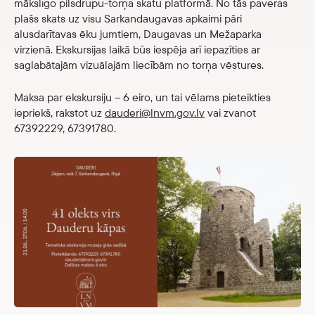
mākslīgo pilsdrupu-torņa skatu platformā. No tās paveras
Veikals
plašs skats uz visu Sarkandaugavas apkaimi pāri
alusdarītavas ēku jumtiem, Daugavas un Mežaparka
virzienā. Ekskursijas laikā būs iespēja arī iepazīties ar
eMuzejs
saglabātajām vizuālajām liecībām no torņa vēstures.
Lasi viegli
Maksa par ekskursiju – 6 eiro, un tai vēlams pieteikties
iepriekš, rakstot uz
dauderi@lnvm.gov.lv
vai zvanot
67392229, 67391780.