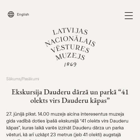
Skip
to
English
content
Apmeklēt
Sākums
Pasākumi
/
Parādīt 
Ekskursija Dauderu dārzā un parkā “41
Kalendārs
olekts virs Dauderu kāpas”
Parādīt 
Par mums
27. jūnijā plkst. 14.00 muzejs aicina interesentus muzeja
Parādīt 
gida vadībā doties īpašā ekskursijā “41 olekts virs Dauderu
kāpas”, kuras laikā varēs izzināt Dauderu dārza un parka
Skolām
Parādīt 
vēsturi, kā arī uzkāpt 23 metrus (jeb 41 olekti) augstajā