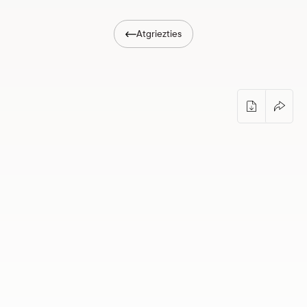
Atgriezties
Ekskursija Dauderu dārzā un parkā