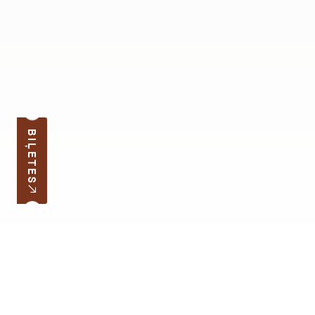
BIĻETES
Pierakstīties jaunumiem
Jūsu e-pasta adrese