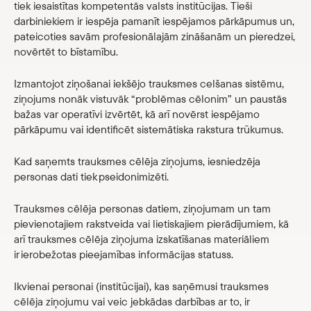
tiek iesaistītas kompetentās valsts institūcijas. Tieši
darbiniekiem ir iespēja pamanīt iespējamos pārkāpumus un,
pateicoties savām profesionālajām zināšanām un pieredzei,
novērtēt to bīstamību.
Izmantojot ziņošanai iekšējo trauksmes celšanas sistēmu,
ziņojums nonāk vistuvāk “problēmas cēlonim” un paustās
bažas var operatīvi izvērtēt, kā arī novērst iespējamo
pārkāpumu vai identificēt sistemātiska rakstura trūkumus.
Kad saņemts trauksmes cēlēja ziņojums, iesniedzēja
personas dati tiek pseidonimizēti.
Trauksmes cēlēja personas datiem, ziņojumam un tam
pievienotajiem rakstveida vai lietiskajiem pierādījumiem, kā
arī trauksmes cēlēja ziņojuma izskatīšanas materiāliem
ir ierobežotas pieejamības informācijas statuss.
Ikvienai personai (institūcijai), kas saņēmusi trauksmes
cēlēja ziņojumu vai veic jebkādas darbības ar to, ir