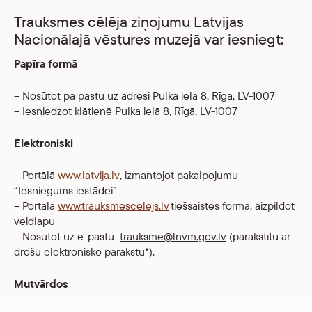
Trauksmes cēlēja ziņojumu Latvijas
Nacionālajā vēstures muzejā var iesniegt:
Papīra formā
– Nosūtot pa pastu uz adresi Pulka iela 8, Rīga, LV-1007
– Iesniedzot klātienē Pulka ielā 8, Rīgā, LV-1007
Elektroniski
– Portālā
www.latvija.lv
, izmantojot pakalpojumu
“Iesniegums iestādei”
– Portālā
www.trauksmescelejs.lv
tiešsaistes formā, aizpildot
veidlapu
– Nosūtot uz e-pastu
trauksme@lnvm.gov.lv
(parakstītu ar
drošu elektronisko parakstu*).
Mutvārdos