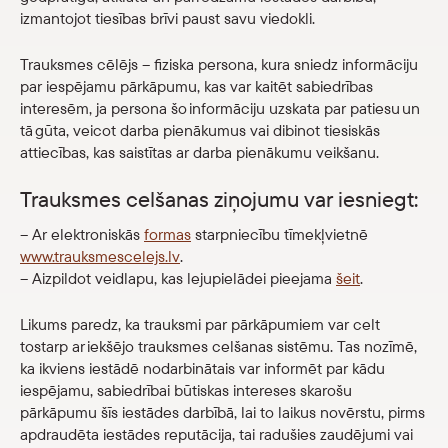
izmantojot tiesības brīvi paust savu viedokli.
Veikals
Trauksmes cēlējs – fiziska persona, kura sniedz informāciju
eMuzejs
par iespējamu pārkāpumu, kas var kaitēt sabiedrības
interesēm, ja persona šo informāciju uzskata par patiesu un
tā gūta, veicot darba pienākumus vai dibinot tiesiskās
Lasi viegli
attiecības, kas saistītas ar darba pienākumu veikšanu.
Trauksmes celšanas ziņojumu var iesniegt:
– Ar elektroniskās
formas
starpniecību tīmekļvietnē
www.trauksmescelejs.lv
.
– Aizpildot veidlapu, kas lejupielādei pieejama
šeit
.
Likums paredz, ka trauksmi par pārkāpumiem var celt
tostarp ar iekšējo trauksmes celšanas sistēmu. Tas nozīmē,
ka ikviens iestādē nodarbinātais var informēt par kādu
iespējamu, sabiedrībai būtiskas intereses skarošu
pārkāpumu šīs iestādes darbībā, lai to laikus novērstu, pirms
apdraudēta iestādes reputācija, tai radušies zaudējumi vai