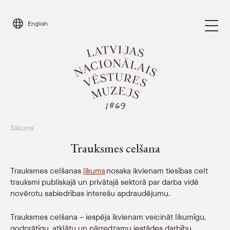
Skip
to
English
content
Sākums
Apmeklēt
Parādīt 
Trauksmes celšana
Kalendārs
Parādīt 
Trauksmes celšanas
likums
nosaka ikvienam tiesības celt
trauksmi publiskajā un privātajā sektorā par darba vidē
Par mums
Parādīt 
novērotu sabiedrības interešu apdraudējumu.
Skolām
Trauksmes celšana – iespēja ikvienam veicināt likumīgu,
Parādīt 
godprātīgu, atklātu un pārredzamu iestādes darbību,