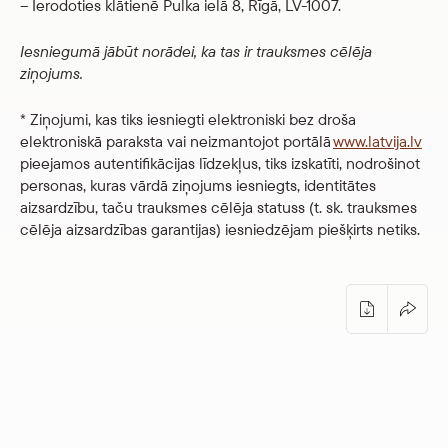
– Ierodoties klātienē Pulka ielā 8, Rīgā, LV-1007.
Iesniegumā jābūt norādei, ka tas ir trauksmes cēlēja
ziņojums.
* Ziņojumi, kas tiks iesniegti elektroniski bez droša
elektroniskā paraksta vai neizmantojot portālā
www.latvija.lv
pieejamos autentifikācijas līdzekļus, tiks izskatīti, nodrošinot
personas, kuras vārdā ziņojums iesniegts, identitātes
aizsardzību, taču trauksmes cēlēja statuss (t. sk. trauksmes
cēlēja aizsardzības garantijas) iesniedzējam piešķirts netiks.