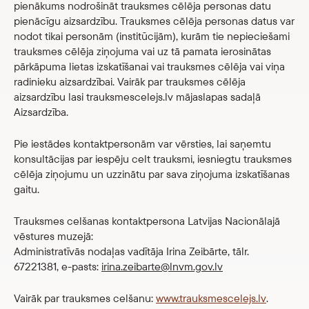
pienākums nodrošināt trauksmes cēlēja personas datu
pienācīgu aizsardzību. Trauksmes cēlēja personas datus var
nodot tikai personām (institūcijām), kurām tie nepieciešami
trauksmes cēlēja ziņojuma vai uz tā pamata ierosinātas
pārkāpuma lietas izskatīšanai vai trauksmes cēlēja vai viņa
radinieku aizsardzībai. Vairāk par trauksmes cēlēja
aizsardzību lasi trauksmescelejs.lv mājaslapas sadaļā
Aizsardzība.
Pie iestādes kontaktpersonām var vērsties, lai saņemtu
konsultācijas par iespēju celt trauksmi, iesniegtu trauksmes
cēlēja ziņojumu un uzzinātu par sava ziņojuma izskatīšanas
gaitu.
Trauksmes celšanas kontaktpersona Latvijas Nacionālajā
vēstures muzejā:
Administratīvās nodaļas vadītāja Irina Zeibārte, tālr.
67221381, e-pasts:
irina.zeibarte@lnvm.gov.lv
Vairāk par trauksmes celšanu:
www.trauksmescelejs.lv
.