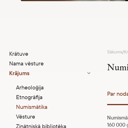
Sākums
K
/
Krātuve
Nama vēsture
Numis
Krājums
Parādīt apakšizvēlni
Arheoloģija
Par nod
Etnogrāfija
Numismātika
Vēsture
Numismāti
160 000 g
Zinātniskā bibliotēka