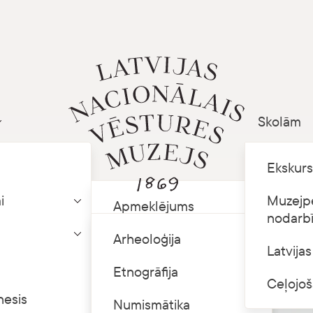
Skolām
Parādīt apakšizvēlni
Ekskurs
i
Muzejp
Apmeklējums
Parādīt apakšizvēlni
nodarb
Krājuma izmantošana
Arheoloģija
Parādīt apakšizvēlni
Latvija
Telpu īre
Etnogrāfija
Ceļojoš
nesis
Ceļojošās izstādes
Numismātika