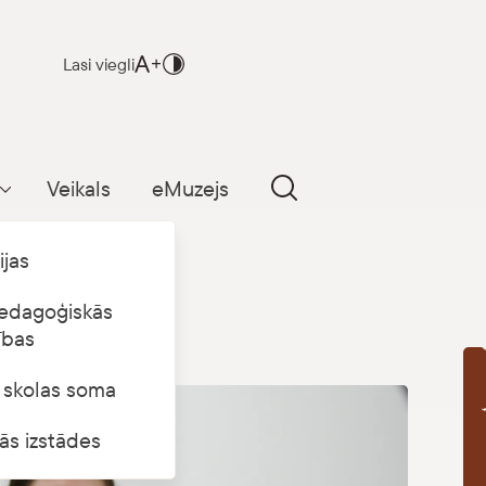
Lasi viegli
Veikals
eMuzejs
Parādīt apakšizvēlni
ijas
edagoģiskās
ības
s skolas soma
B
ās izstādes