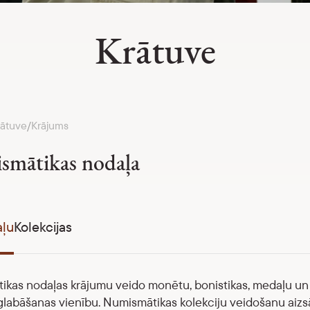
Krātuve
rātuve
Krājums
/
mātikas nodaļa
aļu
Kolekcijas
kas nodaļas krājumu veido monētu, bonistikas, medaļu un fa
labāšanas vienību. Numismātikas kolekciju veidošanu aizsā