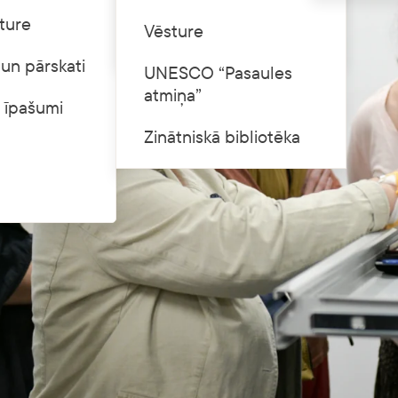
ture
Cenrādis
Vēsture
un pārskati
UNESCO “Pasaules
atmiņa”
 īpašumi
Zinātniskā bibliotēka