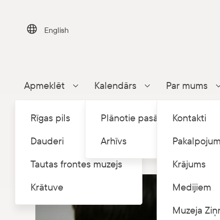
Skip
to
content
English
Apmeklēt
Kalendārs
Par mums
Parādīt apakšizvēlni
Parādīt apakšizvēlni
Rīgas pils
Plānotie pasākumi
Kontakti
Dauderi
Arhīvs
Pakalpojum
Tautas frontes muzejs
Krājums
Krātuve
Medijiem
Muzeja Ziņ