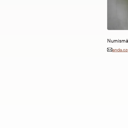
Numismāt
anda.oz