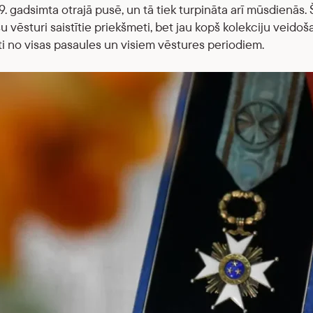
9. gadsimta otrajā pusē, un tā tiek turpināta arī mūsdienās. Š
u vēsturi saistītie priekšmeti, bet jau kopš kolekciju veidoš
i no visas pasaules un visiem vēstures periodiem.