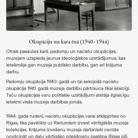
Veikals
eMuzejs
Lasi viegli
Okupāciju un kara ēnā (1940–1944)
Otrais pasaules karš, padomju un nacistu okupācijas,
muzejam uzspieda jaunus ideoloģiskos uzstādījumus, kas
ietekmēja gan muzeja publisko darbību, gan arī krājuma
darbu.
Padomju okupācija 1940. gadā un tai sekojošā nacistu
okupācija 1941. gadā muzeja darbību pārtrauca tikai īslaicīgi.
Taču okupācijas varu politiskie uzstādījumi atstāja ilglaicīgu
ietekmi visās muzeja darbības jomās.
1944. gada rudenī, nacistu okupācijas varai atkāpjoties no
Rīgas, tika pavēlēts uz Rietumiem izvest vērtīgākās muzeja
kolekcijas. Krājuma izvešanu muzeja darbinieki centās
novilcināt un daļu vērtīgāko priekšmetu paslēpa Rīgas pilī,