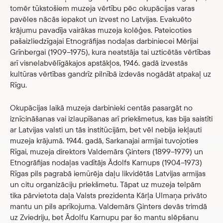
tomēr tūkstošiem muzeja vērtību pēc okupācijas varas
pavēles nācās iepakot un izvest no Latvijas. Evakuēto
krājumu pavadīja vairākas muzeja kolēģes. Pateicoties
pašaizliedzīgajai Etnogrāfijas nodaļas darbiniecei Mērijai
Grīnbergai (1909–1975), kura neatstāja tai uzticētās vērtības
arī visnelabvēlīgākajos apstākļos, 1946. gadā izvestās
kultūras vērtības gandrīz pilnībā izdevās nogādāt atpakaļ uz
Rīgu.
Okupācijas laikā muzeja darbinieki centās pasargāt no
iznīcināšanas vai izlaupīšanas arī priekšmetus, kas bija saistīti
ar Latvijas valsti un tās institūcijām, bet vēl nebija iekļauti
muzeja krājumā. 1944. gadā, Sarkanajai armijai tuvojoties
Rīgai, muzeja direktors Valdemārs Ģinters (1899–1979) un
Etnogrāfijas nodaļas vadītājs Ādolfs Karnups (1904–1973)
Rīgas pils pagrabā iemūrēja daļu likvidētās Latvijas armijas
un citu organizāciju priekšmetu. Tāpat uz muzeja telpām
tika pārvietota daļa Valsts prezidenta Kārļa Ulmaņa privāto
mantu un pils aprīkojuma. Valdemārs Ģinters devās trimdā
uz Zviedriju, bet Ādolfu Karnupu par šo mantu slēpšanu