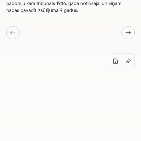
padomju kara tribunāls 1946. gadā notiesāja, un viņam
nācās pavadīt izsūtījumā 9 gadus.
Nākamā lapa
Iepriekšējā lapa