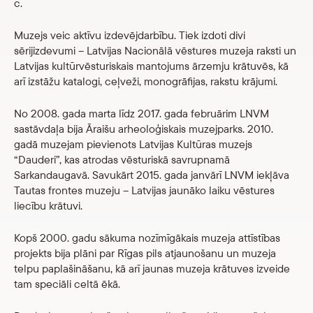
c.
Muzejs veic aktīvu izdevējdarbību. Tiek izdoti divi
sērijizdevumi – Latvijas Nacionālā vēstures muzeja raksti un
Latvijas kultūrvēsturiskais mantojums ārzemju krātuvēs, kā
arī izstāžu katalogi, ceļveži, monogrāfijas, rakstu krājumi.
No 2008. gada marta līdz 2017. gada februārim LNVM
sastāvdaļa bija Āraišu arheoloģiskais muzejparks. 2010.
gadā muzejam pievienots Latvijas Kultūras muzejs
“Dauderi”, kas atrodas vēsturiskā savrupnamā
Sarkandaugavā. Savukārt 2015. gada janvārī LNVM iekļāva
Tautas frontes muzeju – Latvijas jaunāko laiku vēstures
liecību krātuvi.
Kopš 2000. gadu sākuma nozīmīgākais muzeja attīstības
projekts bija plāni par Rīgas pils atjaunošanu un muzeja
telpu paplašināšanu, kā arī jaunas muzeja krātuves izveide
tam speciāli celtā ēkā.