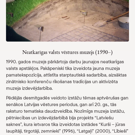
Veikals
eMuzejs
Lasi viegli
Neatkarīgas valsts vēstures muzejs (1990–)
1990. gados muzejs pārkārtoja darbu jaunajos neatkarīgas
valsts apstākļos. Pakāpeniski tika izveidota jauna muzeja
pamatekspozīcija, attīstīta starptautiskā sadarbība, aizsāktas
zinātnisko konferenču rīkošanas tradīcijas un aktivizēta
muzeja izdevējdarbība.
Pēdējās desmitgadēs veidoto izstāžu tēmas aptvērušas gan
senākos Latvijas vēstures periodus, gan arī 20. gs., tās
raksturo tematiska daudzveidība. Nozīmīgs muzeja izstāžu,
pētniecības un izdevējdarbībā bija projekts “Latviešu
saknes”, kura ietvaros tika izveidotas izstādes “Kurši – jūras
laupītāji, tirgotāji, zemnieki” (1996), “Latgaļi” (2000), “Lībieši”