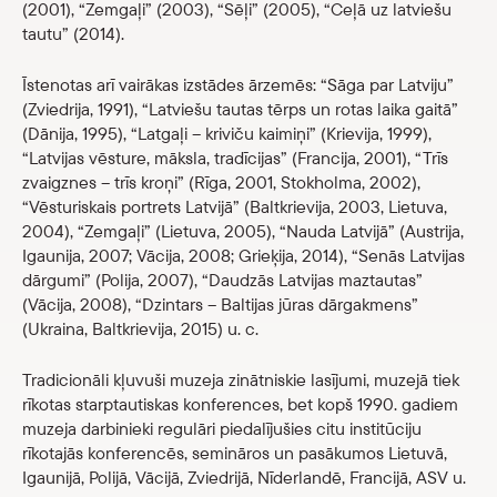
(2001), “Zemgaļi” (2003), “Sēļi” (2005), “Ceļā uz latviešu
tautu” (2014).
Īstenotas arī vairākas izstādes ārzemēs: “Sāga par Latviju”
(Zviedrija, 1991), “Latviešu tautas tērps un rotas laika gaitā”
(Dānija, 1995), “Latgaļi – kriviču kaimiņi” (Krievija, 1999),
“Latvijas vēsture, māksla, tradīcijas” (Francija, 2001), “Trīs
zvaigznes – trīs kroņi” (Rīga, 2001, Stokholma, 2002),
“Vēsturiskais portrets Latvijā” (Baltkrievija, 2003, Lietuva,
2004), “Zemgaļi” (Lietuva, 2005), “Nauda Latvijā” (Austrija,
Igaunija, 2007; Vācija, 2008; Grieķija, 2014), “Senās Latvijas
dārgumi” (Polija, 2007), “Daudzās Latvijas maztautas”
(Vācija, 2008), “Dzintars – Baltijas jūras dārgakmens”
(Ukraina, Baltkrievija, 2015) u. c.
Tradicionāli kļuvuši muzeja zinātniskie lasījumi, muzejā tiek
rīkotas starptautiskas konferences, bet kopš 1990. gadiem
muzeja darbinieki regulāri piedalījušies citu institūciju
rīkotajās konferencēs, semināros un pasākumos Lietuvā,
Igaunijā, Polijā, Vācijā, Zviedrijā, Nīderlandē, Francijā, ASV u.