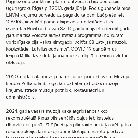
Pagrieziena punkts šo plānu realizēšanā bija postošais
ugunsgrēks Rīgas pilī 2013. gada jūnijā. Pēc ugunsnelaimes
LNVM krājumu pārveda uz pagaidu telpām Lāčplēša ielā
106/108, savukārt pamatekspozīcija un izstādes tika
izvietotas Brīvības bulvārī 32. Pagaidu mājvietā desmit gadu
garumā tika veidota aktīva izstāžu programma, no kurām
vērienīgākā bija valsts simtgadei veltītā 68 Latvijas muzeju
kopizstāde “Latvijas gadsimts”. COVID-19 pandēmijas
iespaidā tika izveidota jauna muzeja digitālo resursu vietne
eMuzejs.
2020. gadā daļa muzeja pārcēlās uz jaunuzbūvēto Muzeju
krātuvi Pulka ielā 8, Rīgā, kur patlaban atrodas muzeja
krājums, strādā muzeja pētnieki, restauratori un
administrācija.
2024. gada vasarā muzejs sāka atgriešanos tikko
rekonstruētajā Rīgas pils senākās daļas jeb kastelas
dienvidu korpusā. Pārējās Rīgas pils kastelas daļas vēl gaida
rekonstrukciju, lai muzejs apmeklētājiem varētu piedāvāt