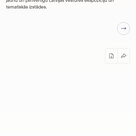
jaunu un pilnvērtīgu Latvijas vēstures ekspozīciju un
tematiskās izstādes.
Nākamā lapa