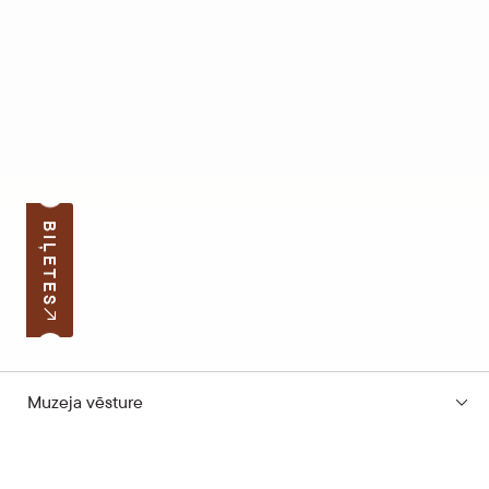
BIĻETES
Muzeja vēsture
Pierakstīties jaunumiem