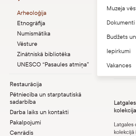
Parādīt apakšizvēlni
Muzeja vēs
LNVM Arhe
Arheoloģija
ievērojot
Dokumenti 
Etnogrāfija
teritorij
Numismātika
Budžets un
Kolekcijas
Vēsture
nemainīga 
Iepirkumi
Zinātniskā bibliotēka
laikmetu, 
tāpēc šo 
UNESCO “Pasaules atmiņa”
Vakances
Restaurācija
Pētniecība un starptautiskā
sadarbība
Latgales
kolekcij
Darba laiks un kontakti
Pakalpojumi
Latgales 
kolekcijā
Cenrādis