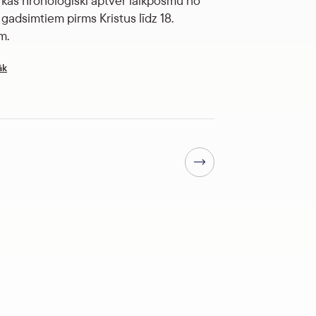
, kas hronoloģiski aptver laikposmu no
gadsimtiem pirms Kristus līdz 18.
m.
āk
Nākamā lapa