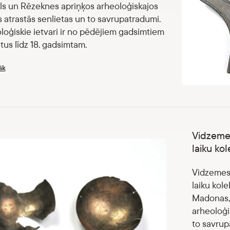
s un Rēzeknes apriņķos arheoloģiskajos
 atrastās senlietas un to savrupatradumi.
loģiskie ietvari ir no pēdējiem gadsimtiem
tus līdz 18. gadsimtam.
āk
Vidzemes
laiku kol
Vidzemes 
laiku kole
Madonas, 
arheoloģi
to savrup