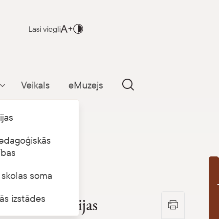
Lasi viegli
Veikals
eMuzejs
Parādīt apakšizvēlni
ijas
edagoģiskās
ības
s skolas soma
B
ās izstādes
 laiku kolekcijas