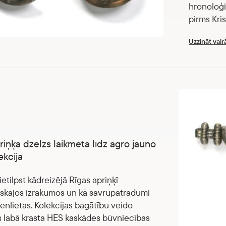
hronoloģi
pirms Kris
Uzzināt vair
riņķa dzelzs laikmeta līdz agro jauno
ekcija
ietilpst kādreizējā Rīgas apriņķī
skajos izrakumos un kā savrupatradumi
senlietas. Kolekcijas bagātību veido
 labā krasta HES kaskādes būvniecības