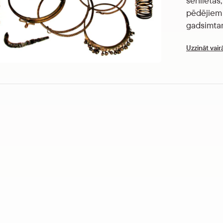
senlietas
pēdējiem 
gadsimta
Uzzināt vair
ā lapa