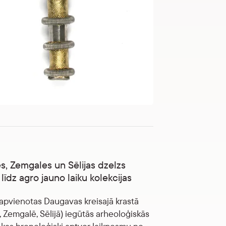
, Zemgales un Sēlijas dzelzs
līdz agro jauno laiku kolekcijas
 apvienotas Daugavas kreisajā krastā
 Zemgalē, Sēlijā) iegūtās arheoloģiskās