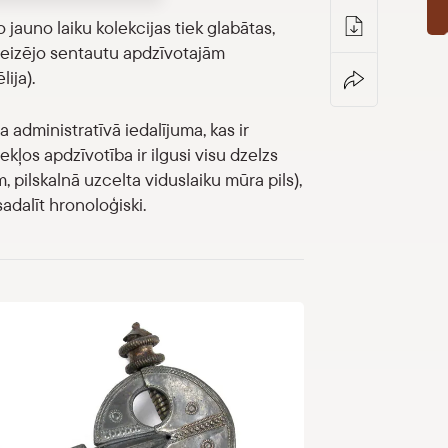
auno laiku kolekcijas tiek glabātas,
dreizējo sentautu apdzīvotajām
ija).
a administratīvā iedalījuma, kas ir
kļos apdzīvotība ir ilgusi visu dzelzs
, pilskalnā uzcelta viduslaiku mūra pils),
dalīt hronoloģiski.