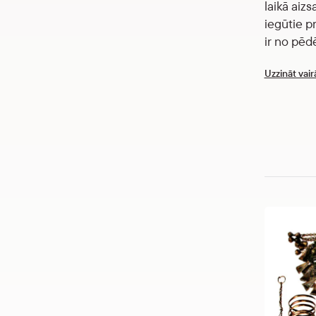
laikā aiz
iegūtie p
ir no pēd
Uzzināt vair