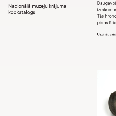
Daugavpil
Nacionālā muzeju krājuma
izrakumos
kopkatalogs
Tās hrono
pirms Kris
Uzzināt vair