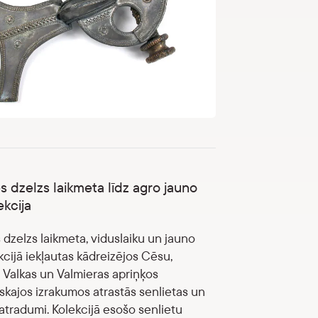
 dzelzs laikmeta līdz agro jauno
ekcija
dzelzs laikmeta, viduslaiku un jauno
kcijā iekļautas kādreizējos Cēsu,
Valkas un Valmieras apriņķos
skajos izrakumos atrastās senlietas un
atradumi. Kolekcijā esošo senlietu