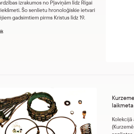
sardzības izrakumos no Pļaviņām līdz Rīgai
riekšmeti. Šo senlietu hronoloģiskie ietvari
ējiem gadsimtiem pirms Kristus līdz 19.
āk
Kurzemes
laikmeta 
Kolekcijā
(Kurzemē,