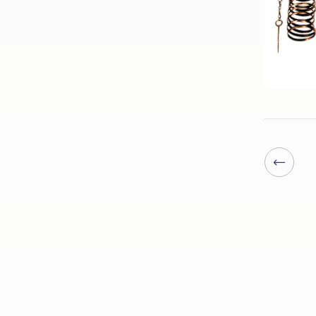
Iepriekšēj