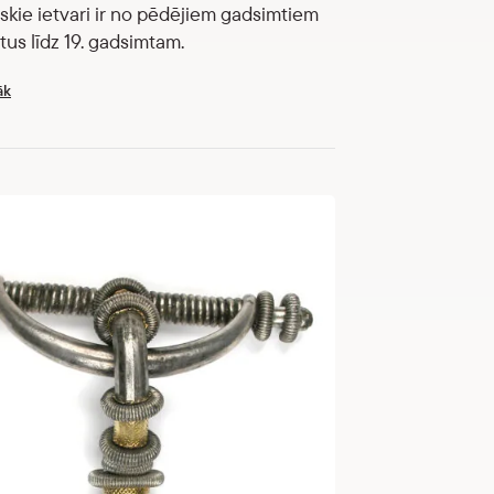
skie ietvari ir no pēdējiem gadsimtiem
tus līdz 19. gadsimtam.
āk