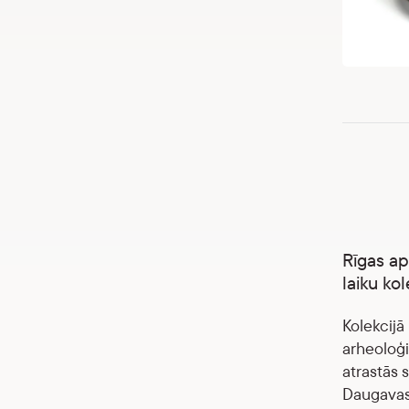
Rīgas ap
laiku kol
Kolekcijā 
arheoloģi
atrastās 
Daugavas