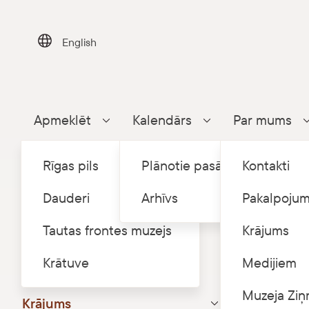
Skip
to
content
English
Apmeklēt
Kalendārs
Par mums
Parādīt apakšizvēlni
Parādīt apakšizvēlni
Rīgas pils
Plānotie pasākumi
Kontakti
Dauderi
Arhīvs
Pakalpojum
Tautas frontes muzejs
Krājums
Sākums
K
/
Krātuve
Krātuve
Medijiem
Nama vēsture
Dzelz
Muzeja Ziņ
Krājums