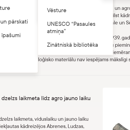
ture
oloģijas departamentā dzelzs laikmeta, viduslaiku un agro j
Cenrādis
Vēsture
 kultūrvēsturisko novadu robežas, kas lielā mērā atbilst kā
un pārskati
ām (Latgale, Vidzeme, Rīgas apriņķis, Kurzeme, Zemgale un Sēl
UNESCO “Pasaules
atmiņa”
 īpašumi
 tālākais dalījums veikts topogrāfiski, pēc Latvijas 1939. gad
Zinātniskā bibliotēka
sistēma. Tas saistīts ar to, ka bieži vien daudzslāņu piemine
kā arī turpinājusies viduslaikos un jaunajos laikos (piemēram
pieminekļu arheoloģisko materiālu nav iespējams mākslīgi sa
 dzelzs laikmeta līdz agro jauno laiku
a
dzelzs laikmeta, viduslaiku un jauno laiku
 iekļautas kādreizējos Abrenes, Ludzas,