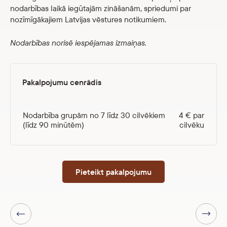
nodarbības laikā iegūtajām zināšanām, spriedumi par
nozīmīgākajiem Latvijas vēstures notikumiem.
Nodarbības norisē iespējamas izmaiņas.
Pakalpojumu cenrādis
Nodarbība grupām no 7 līdz 30 cilvēkiem
4 € par
(līdz 90 minūtēm)
cilvēku
Pieteikt pakalpojumu
Nākamā lapa
Iepriekšējā lapa