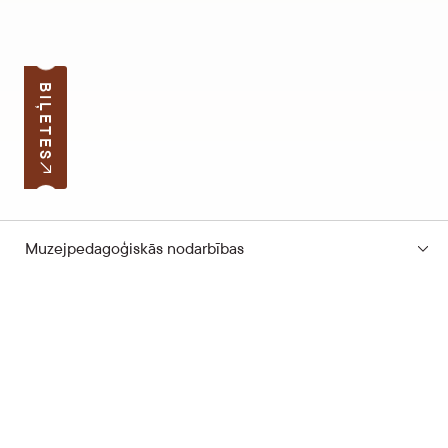
BIĻETES
Muzejpedagoģiskās nodarbības
Pierakstīties jaunumiem
Jūsu e-pasta adrese
Darba laiks
Ātrās saites