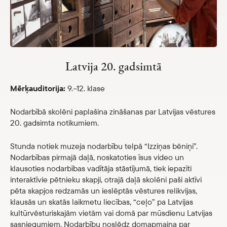
Veikals
eMuzejs
Latvija 20. gadsimtā
Lasi viegli
Mērķauditorija:
9.–12. klase
Nodarbībā skolēni paplašina zināšanas par Latvijas vēstures
20. gadsimta notikumiem.
Stunda notiek muzeja nodarbību telpā “Izziņas bēniņi”.
Nodarbības pirmajā daļā, noskatoties īsus video un
klausoties nodarbības vadītāja stāstījumā, tiek iepazīti
interaktīvie pētnieku skapji, otrajā daļā skolēni paši aktīvi
pēta skapjos redzamās un ieslēptās vēstures relikvijas,
klausās un skatās laikmetu liecības, “ceļo” pa Latvijas
kultūrvēsturiskajām vietām vai domā par mūsdienu Latvijas
sasniegumiem. Nodarbību noslēdz domapmaiņa par