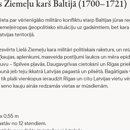
is Ziemeļu karš Baltijā (1700–1721)
sta par vērienīgāko militāro konfliktu starp Baltijas jūras re
iemeļeiropas ģeopolitisko situāciju uz gadsimtiem, bet kara 
atvijas teritorijā.
svērts Lielā Ziemeļu kara militāri politiskais raksturs, un re
(kaujas, aplenkumi, masveida postījumi laukos un mēra epi
uvu – Spilves pļavās, Daugavgrīvas cietoksnī un Rīgas priek
nā jeb teju ikkatrā Latvijas pagastā un pilsētā. Bagātīgais v
tik plaši vienkopus ieraudzīt Rīgas un citu Latvijas vietu vē
t seno kauju ainās redzamās vietas ar mūsdienām.
 x 0,55 m
astāv no 12 stendiem.