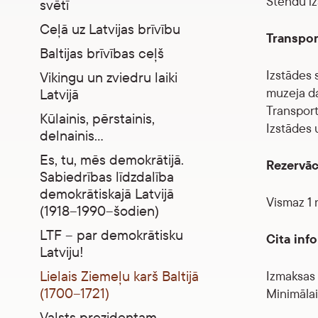
Stendu iz
svētī
Ceļā uz Latvijas brīvību
Transpor
Baltijas brīvības ceļš
Izstādes 
Vikingu un zviedru laiki
muzeja da
Latvijā
Transport
Kūlainis, pērstainis,
Izstādes 
delnainis…
Es, tu, mēs demokrātijā.
Rezervāc
Sabiedrības līdzdalība
demokrātiskajā Latvijā
Vismaz 1 
(1918–1990–šodien)
LTF – par demokrātisku
Cita inf
Latviju!
Lielais Ziemeļu karš Baltijā
Izmaksas 
(1700–1721)
Minimālai
Valsts prezidentam