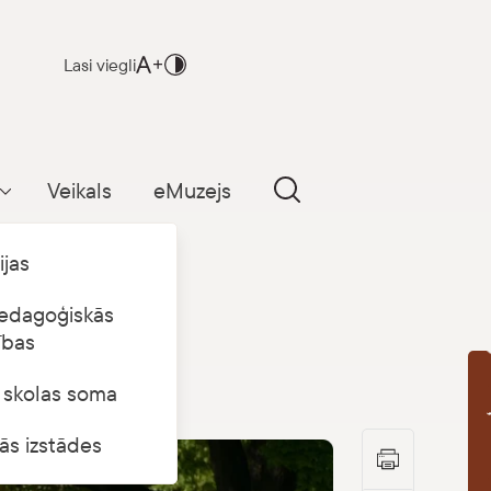
Lasi viegli
Veikals
eMuzejs
Parādīt apakšizvēlni
ijas
edagoģiskās
ības
s skolas soma
B
ās izstādes