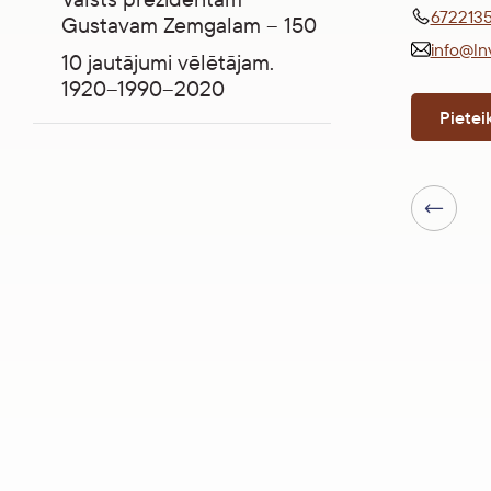
672213
Gustavam Zemgalam – 150
info@ln
10 jautājumi vēlētājam.
1920–1990–2020
Pietei
Iepriekšēj