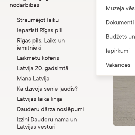
Parādīt apakšizvēlni
nodarbības
Muzeja vēs
Straumējot laiku
Dokumenti 
Iepazīsti Rīgas pili
Budžets un
Rīgas pils. Laiks un
iemītnieki
Iepirkumi
Laikmetu koferis
Vakances
Latvija 20. gadsimtā
Mana Latvija
Kā dzīvoja senie ļaudis?
Latvijas laika līnija
Dauderu dārza noslēpumi
Izzini Dauderu nama un
Latvijas vēsturi