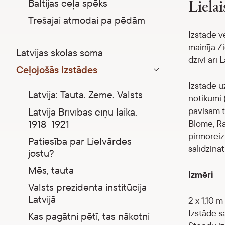
Liela
Baltijas ceļa spēks
Trešajai atmodai pa pēdām
Izstāde vē
mainīja Z
Latvijas skolas soma
dzīvi arī L
Ceļojošās izstādes
Parādīt apakšizvēlni
Izstādē uz
Latvija: Tauta. Zeme. Valsts
notikumi 
pavisam t
Latvija Brīvības cīņu laikā.
Blomē, Rau
1918–1921
pirmoreiz 
Patiesība par Lielvārdes
salīdzinā
jostu?
Mēs, tauta
Izmēri
Valsts prezidenta institūcija
Latvijā
2 x 1,10 m
Izstāde s
Kas pagātni pētī, tas nākotni