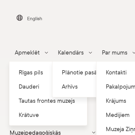
Skip
to
content
English
Apmeklēt
Kalendārs
Par mums
Parādīt apakšizvēlni
Parādīt apakšizvēlni
Rīgas pils
Plānotie pasākumi
Kontakti
Dauderi
Arhīvs
Pakalpojum
Tautas frontes muzejs
Krājums
Sākums
S
/
Skolām
Krātuve
Medijiem
Ekskursijas
Muzeja Ziņ
Muzejpedagoģiskās