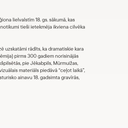
ģiona lielvalstīm 18. gs. sākumā, kas
notikumi tieši ietekmēja ikviena cilvēka
izē uzskatāmi rādīts, ka dramatiskie kara
dēmija) pirms 300 gadiem norisinājās
špilsētās, pie Jēkabpils, Mūrmuižas,
izuālais materiāls piedāvā “ceļot laikā”,
sturisko ainavu 18. gadsimta gravīrās,