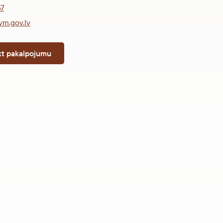
57
vm.gov.lv
kt pakalpojumu
ā lapa