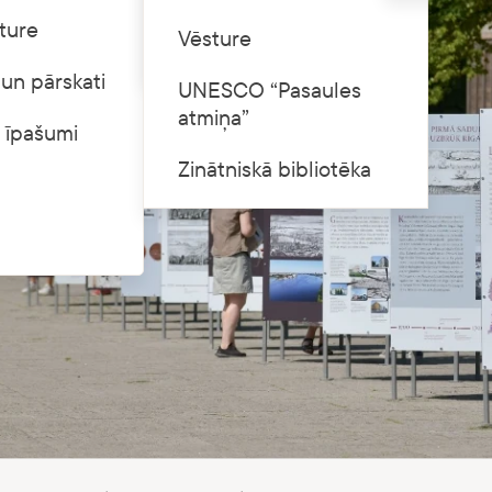
ture
Cenrādis
Vēsture
un pārskati
UNESCO “Pasaules
atmiņa”
 īpašumi
Zinātniskā bibliotēka