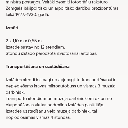
ministra posteņos. Vairāki desmiti fotogrāfiju raksturo
Zemgala iekšpolitisko un ārpolitisko darbību prezidentūras
laikā 1927.–1930. gadā.
Izmēri
2 x 1,10 m x 0,55 m
Izstāde sastāv no 12 stendiem.
Stendu izstāde paredzēta izvietošanai ārtelpās.
Transportēšana un uzstādīšana
Izstādes stendi ir smagi un apjomīgi, to transportēšanai ir
nepieciešams kravas mikroautobuss un vismaz 3 muzeja
darbinieki.
Transportu stendiem un muzeja darbiniekiem uz un no
eksponēšanas vietas nodrošina izstādes pasūtītājs.
Izstādes uzstādīšanu veic muzeja darbinieki, tai
nepieciešamas vismaz 4 stundas.