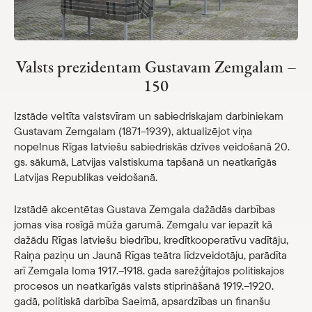
Veikals
eMuzejs
Valsts prezidentam Gustavam Zemgalam –
150
Lasi viegli
Izstāde veltīta valstsvīram un sabiedriskajam darbiniekam
Gustavam Zemgalam (1871–1939), aktualizējot viņa
nopelnus Rīgas latviešu sabiedriskās dzīves veidošanā 20.
gs. sākumā, Latvijas valstiskuma tapšanā un neatkarīgās
Latvijas Republikas veidošanā.
Izstādē akcentētas Gustava Zemgala dažādās darbības
jomas visa rosīgā mūža garumā. Zemgalu var iepazīt kā
dažādu Rīgas latviešu biedrību, kredītkooperatīvu vadītāju,
Raiņa paziņu un Jaunā Rīgas teātra līdzveidotāju, parādīta
arī Zemgala loma 1917.–1918. gada sarežģītajos politiskajos
procesos un neatkarīgās valsts stiprināšanā 1919.–1920.
gadā, politiskā darbība Saeimā, apsardzības un finanšu