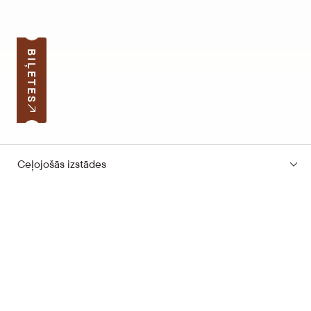
BIĻETES
Ceļojošās izstādes
Pierakstīties jaunumiem
Jūsu e-pasta adrese
Darba laiks
Ātrās saites