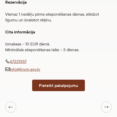
Rezervācija
Vismaz 1 nedēļu pirms eksponēšanas dienas, slēdzot
līgumu un izrakstot rēķinu.
Cita informācija
Izmaksas – 10 EUR dienā.
Minimālais eksponēšanas laiks – 3 dienas.
67221357
info@lnvm.gov.lv
Pieteikt pakalpojumu
Nākamā lapa
Iepriekšējā lapa