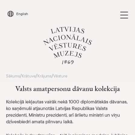
Skip
to
English
content
Apmeklēt
/
/
/
Sākums
Krātuve
Krājums
Vēsture
Parādīt 
Valsts amatpersonu dāvanu kolekcija
Kalendārs
Parādīt 
Kolekcijā iekļautas vairāk nekā 1000 diplomātiskās dāvanas,
ko saņēmuši atjaunotās Latvijas Republikas Valsts
Par mums
Parādīt 
prezidenti, Ministru prezidenti, arī ārlietu ministri un viņu
dzīvesbiedri amata pilnvaru laikā.
Skolām
Parādīt 