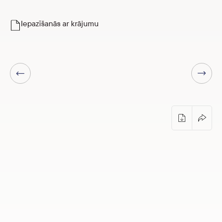
Iepazīšanās ar krājumu
Nākamā lapa
Iepriekšējā lapa