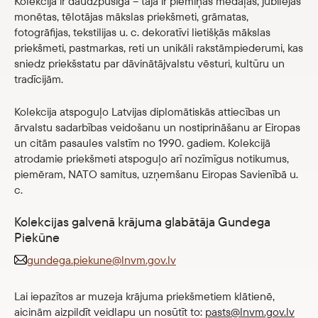
Kolekcija ir daudzpusīga – tajā ir piemiņas medaļas, jubilejas
Veikals
monētas, tēlotājas mākslas priekšmeti, grāmatas,
fotogrāfijas, tekstilijas u. c. dekoratīvi lietišķās mākslas
priekšmeti, pastmarkas, reti un unikāli rakstāmpiederumi, kas
eMuzejs
sniedz priekšstatu par dāvinātājvalstu vēsturi, kultūru un
tradīcijām.
Lasi viegli
Kolekcija atspoguļo Latvijas diplomātiskās attiecības un
ārvalstu sadarbības veidošanu un nostiprināšanu ar Eiropas
un citām pasaules valstīm no 1990. gadiem. Kolekcijā
atrodamie priekšmeti atspoguļo arī nozīmīgus notikumus,
piemēram, NATO samitus, uzņemšanu Eiropas Savienībā u.
c.
Kolekcijas galvenā krājuma glabātāja Gundega
Piekūne
gundega.piekune@lnvm.gov.lv
Lai iepazītos ar muzeja krājuma priekšmetiem klātienē,
aicinām aizpildīt veidlapu un nosūtīt to:
pasts@lnvm.gov.lv