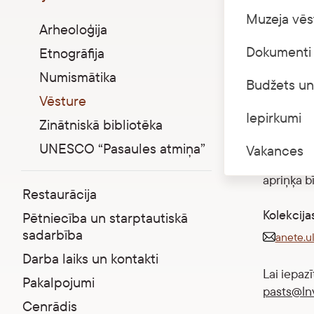
Parādīt apakšizvēlni
Muzeja vēs
Kolekciju
Arheoloģija
gadsimta 
Dokumenti 
Etnogrāfija
Kolekcijā
Numismātika
Budžets un
liturģiski
Vēsture
Iepirkumi
Zinātniskā bibliotēka
Sakrālo m
kontekstā
UNESCO “Pasaules atmiņa”
Vakances
konfesija
apriņķa b
Restaurācija
Kolekcija
Pētniecība un starptautiskā
sadarbība
anete.u
Darba laiks un kontakti
Lai iepaz
Pakalpojumi
pasts@ln
Cenrādis