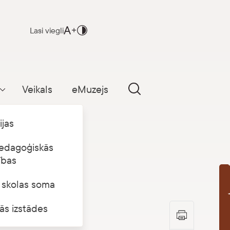
Lasi viegli
Veikals
eMuzejs
Parādīt apakšizvēlni
ijas
edagoģiskās
ības
s skolas soma
B
ās izstādes