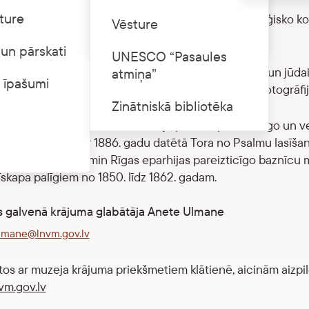
ture
 veido vairāk nekā 600 priekšmetu, kas raksturo reliģisko kon
Cenrādis
Vēsture
līdz 20. gadsimta 2. pusei.
un pārskati
UNESCO “Pasaules
 ietilpst katoļu, luterāņu, pareizticīgo, vecticībnieku un jū
atmiņa”
 īpašumi
e priekšmeti, kā arī reliģiskā literatūra un periodika, fotogrāfij
Zinātniskā bibliotēka
ākslu Reliģijas vēstures kolekcijā pārstāv pareizticīgo un 
 īpaši izceļama ar 1886. gadu datētā Tora no Psalmu lasīšan
s priekšmetiem jāmin Rīgas eparhijas pareizticīgo baznīcu m
īskapa palīgiem no 1850. līdz 1862. gadam.
s galvenā krājuma glabātāja Anete Ulmane
lmane@lnvm.gov.lv
ītos ar muzeja krājuma priekšmetiem klātienē, aicinām aizpild
vm.gov.lv