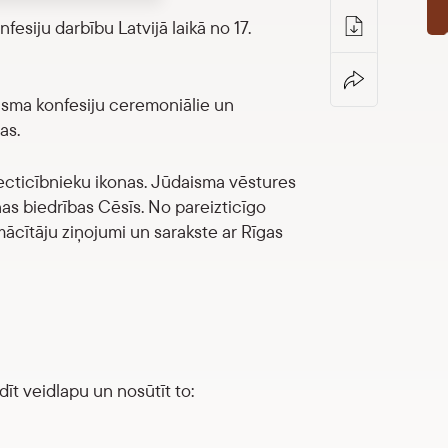
fesiju darbību Latvijā laikā no 17.
daisma konfesiju ceremoniālie un
as.
vecticībnieku ikonas. Jūdaisma vēstures
as biedrības Cēsīs. No pareizticīgo
ācītāju ziņojumi un sarakste ar Rīgas
īt veidlapu un nosūtīt to: