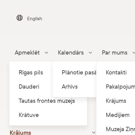
Skip
to
content
English
Apmeklēt
Kalendārs
Par mums
Parādīt apakšizvēlni
Parādīt apakšizvēlni
Rīgas pils
Plānotie pasākumi
Kontakti
Dauderi
Arhīvs
Pakalpojum
Tautas frontes muzejs
Krājums
Sākums
K
/
Krātuve
Krātuve
Medijiem
Nama vēsture
Reliģi
Muzeja Ziņ
Krājums