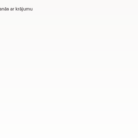
anās ar krājumu
ā lapa