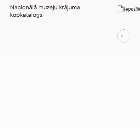
Nacionālā muzeju krājuma
Iepazīš
kopkatalogs
Iepriekšēj