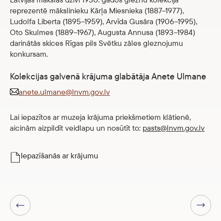
reprezentē mākslinieku Kārļa Miesnieka (1887–1977),
Ludolfa Liberta (1895–1959), Arvīda Gusāra (1906–1995),
Oto Skulmes (1889–1967), Augusta Annusa (1893–1984)
darinātās skices Rīgas pils Svētku zāles gleznojumu
konkursam.
Kolekcijas galvenā krājuma glabātāja Anete Ulmane
anete.ulmane@lnvm.gov.lv
Lai iepazītos ar muzeja krājuma priekšmetiem klātienē,
aicinām aizpildīt veidlapu un nosūtīt to:
pasts@lnvm.gov.lv
Iepazīšanās ar krājumu
Nākamā lapa
Iepriekšējā lapa