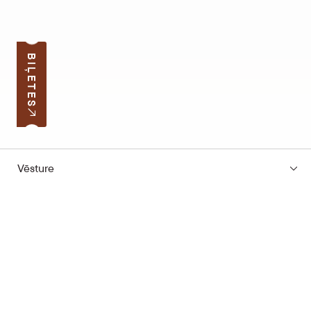
BIĻETES
Vēsture
Pierakstīties jaunumiem
Jūsu e-pasta adrese
Darba laiks
Ātrās saites