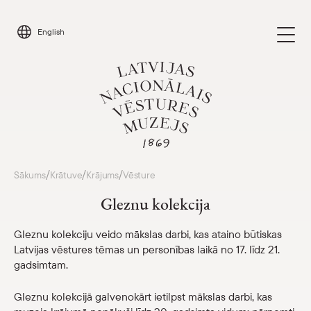
Skip
to
English
content
Apmeklēt
/
/
/
Sākums
Krātuve
Krājums
Vēsture
Parādīt 
Gleznu kolekcija
Kalendārs
Parādīt 
Gleznu kolekciju veido mākslas darbi, kas ataino būtiskas
Latvijas vēstures tēmas un personības laikā no 17. līdz 21.
Par mums
Parādīt 
gadsimtam.
Skolām
Parādīt 
Gleznu kolekcijā galvenokārt ietilpst mākslas darbi, kas