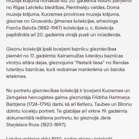
muzeja krājumā nonākuši līdz 20. gadsimta vidum: pārņemti
Veikals
no Rīgas Latviešu biedrības, Pieminekļu valdes, Doma
muzeja krājuma, Kurzemes provinces muzeja krājuma,
gleznas no Grosvaldu ģimenes kolekcijas, arheologa
eMuzejs
Franča Baloža (1882–1947) kolekcijas u. c. Kolekcija
papildināta arī 20. gadsimta otrajā pusē un mūsdienās.
Lasi viegli
Gleznu kolekcijā īpaši izceļami baznīcu glezniecības
piemēri no 17. gadsimta: Kalnamuižas luterāņu baznīcas
virotņu altāra daļas, gleznojums “Pastarā tiesa” no Rendas
luterāņu baznīcas, kurā redzamas manierisma un baroka
ietekmes.
No portretu glezniecības kolekcijā ir izceļami Kurzemes un
Zemgales hercogistes galma gleznotāja Frīdriha Hartmaņa
Barizjena (1724–1796) darbi, kā arī Ketleru, Taubes un Bīronu
dzimtu locekļu portreti. Te glabājas arī virkne 19. gadsimta
dokumentālā reālisma portretu, ko gleznojis Jānis
Staņislavs Roze (1823–1897).
Latvijas mākslas dzīvi 1930. gados gleznu kolekcijā