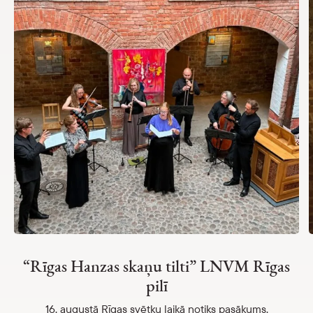
Veikals
eMuzejs
Lasi viegli
“Rīgas Hanzas skaņu tilti” LNVM Rīgas
pilī
16. augustā Rīgas svētku laikā notiks pasākums.