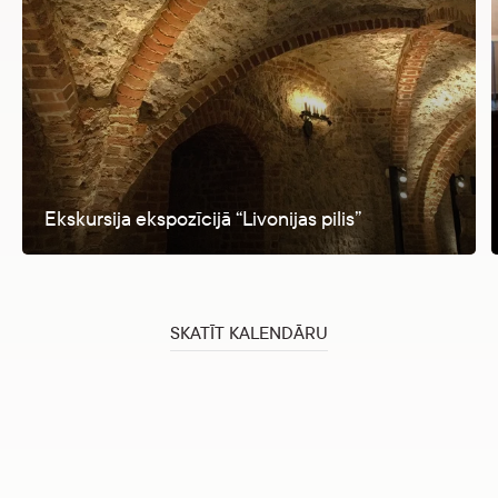
Ekskursija ekspozīcijā “Livonijas pilis”
SKATĪT KALENDĀRU