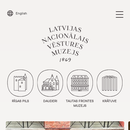
Skip
to
English
content
Latvijas Nacionālais vēstures muzejs
Apmeklēt
Parādīt 
Kalendārs
Parādīt 
RĪGAS PILS
DAUDERI
TAUTAS FRONTES
KRĀTUVE
Par mums
MUZEJS
Parādīt 
Skolām
Jaunākās aktualitātes
Parādīt 