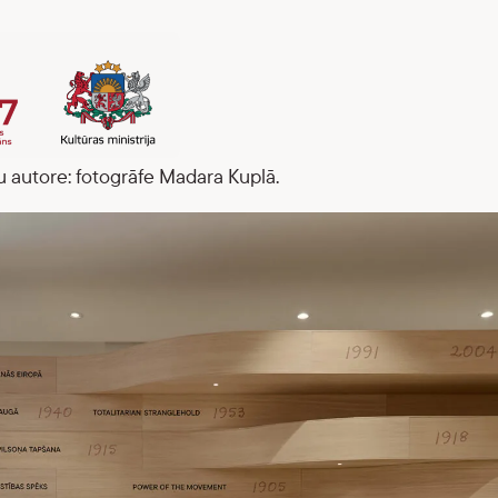
 autore: f
otogrāfe Madara Kuplā.