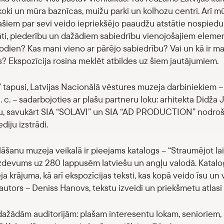
u koki un mūra baznīcas, muižu parki un kolhozu centri. Arī mū
ašiem par sevi veido iepriekšējo paaudžu atstātie nospiedum
ti, piederību un dažādiem sabiedrību vienojošajiem element
ien? Kas mani vieno ar pārējo sabiedrību? Vai un kā ir mai
 Ekspozīcija rosina meklēt atbildes uz šiem jautājumiem.
” tapusi, Latvijas Nacionālā vēstures muzeja darbiniekiem 
. c. – sadarbojoties ar plašu partneru loku: arhitekta Didž
inu, savukārt SIA “SOLAVI” un SIA “AD PRODUCTION” nodroš
diju izstrādi.
klāšanu muzeja veikalā ir pieejams katalogs – “Straumējot la
 izdevums uz 280 lappusēm latviešu un angļu valodā. Katalog
 krājuma, kā arī ekspozīcijas teksti, kas kopā veido īsu un 
autors – Deniss Hanovs, tekstu izveidi un priekšmetu atlasi 
dažādām auditorijām: plašam interesentu lokam, senioriem, 