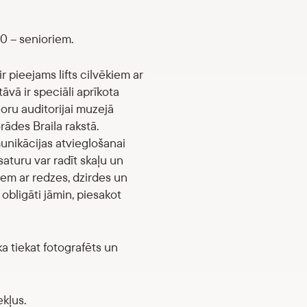
00 – senioriem.
r pieejams lifts cilvēkiem ar
āvā ir speciāli aprīkota
oru auditorijai muzejā
ādes Braila rakstā.
unikācijas atvieglošanai
saturu var radīt skaļu un
iem ar redzes, dzirdes un
obligāti jāmin, piesakot
a tiekat fotografēts un
ekļus.