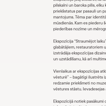
pilskalni un baroka pilis, elk
priekšstatus par pasauli un p
mantojums. Tēma par identitā
mūsdienās. Kam es piederu šod
piederības nozīme un mērogs?
Ekspozīcija “Straumējot laiku
glabātājiem, restauratoriem u
izstrādāja ekspozīcijas diza
un uzstādīšanu, kā arī multime
Vienlaikus ar ekspozīcijas at
vēsturē” – bagātīgi ilustrēts
redzamie priekšmeti no muzeja
vēstures stāstu. Ievadesejas 
Ekspozīcijā notiek pasākumi 