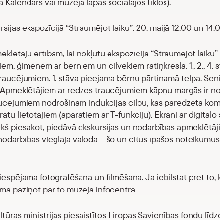
 Kalendārs vai muzeja lapās sociālajos tīklos).
sijas ekspozīcijā “Straumējot laiku”: 20. maijā 12.00 un 14.
lētāju ērtībām, lai nokļūtu ekspozīcijā “Straumējot laiku” i
m, ģimenēm ar bērniem un cilvēkiem ratiņkrēslā. 1., 2., 4. st
traucējumiem. 1. stāva pieejama bērnu pārtinamā telpa. Seni
. Apmeklētājiem ar redzes traucējumiem kāpņu margās ir nor
ucējumiem nodrošinām indukcijas cilpu, kas paredzēta kom
ātu lietotājiem (aparātiem ar T-funkciju). Ekrāni ar digitālo 
ekš piesakot, piedāvā ekskursijas un nodarbības apmeklētāj
nodarbības vieglajā valodā – šo un citus īpašos noteikumus 
espējama fotografēšana un filmēšana. Ja iebilstat pret to, k
uma paziņot par to muzeja infocentrā.
ltūras ministrijas piesaistītos Eiropas Savienības fondu līdz