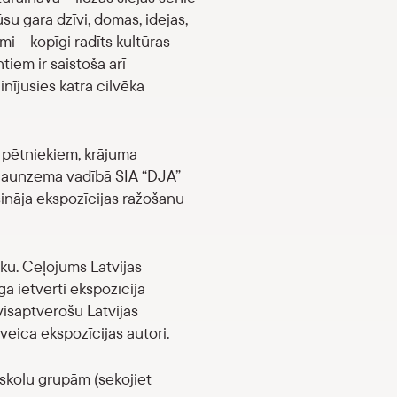
su gara dzīvi, domas, idejas,
i – kopīgi radīts kultūras
iem ir saistoša arī
nījusies katra cilvēka
– pētniekiem, krājuma
a Jaunzema vadībā SIA “DJA”
ināja ekspozīcijas ražošanu
iku. Ceļojums Latvijas
ā ietverti ekspozīcijā
visaptverošu Latvijas
veica ekspozīcijas autori.
skolu grupām (sekojiet