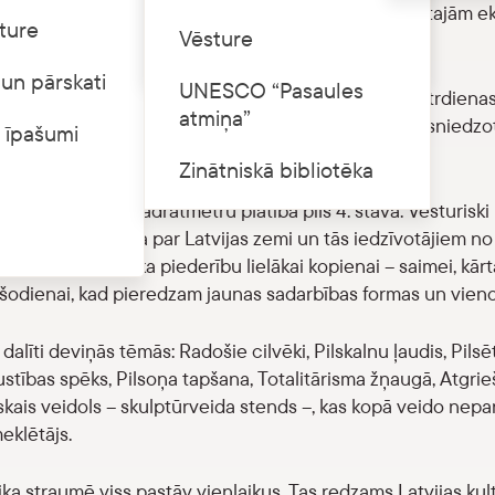
ējot laiku”. Tā ir pirmā no vairākām LNVM jaunveidotajām 
ture
Cenrādis
Vēsture
un pārskati
UNESCO “Pasaules
vēršanu muzejs atkal ir pieejams apmeklētājiem no otrdienas
atmiņa”
dien 10.00–20.00, sestdien, svētdien 10.00–17.00), sniedzo
 īpašumi
gas pili.
Zinātniskā bibliotēka
 izvietota 620 kvadrātmetru platībā pils 4. stāvā. Vēsturiski
pašā dizainā, stāsta par Latvijas zemi un tās iedzīvotājiem no
nots caur cilvēka piederību lielākai kopienai – saimei, kārta
īdz šodienai, kad pieredzam jaunas sadarbības formas un vien
dalīti deviņās tēmās: Radošie cilvēki, Pilskalnu ļaudis, Pils
ustības spēks, Pilsoņa tapšana, Totalitārisma žņaugā, Atgrie
kais veidols – skulptūrveida stends –, kas kopā veido nepar
eklētājs.
laika straumē viss pastāv vienlaikus. Tas redzams Latvijas kul