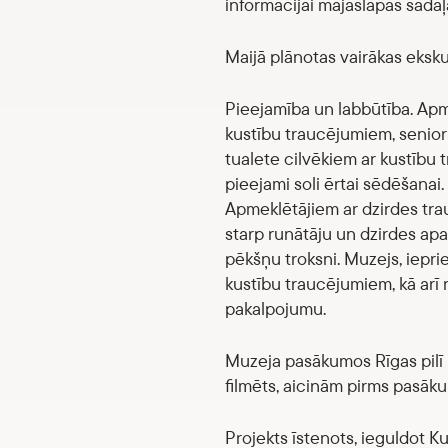
informācijai mājaslapas sadaļā
Maijā plānotas vairākas ekskur
Pieejamība un labbūtība. Apmek
kustību traucējumiem, seniorie
tualete cilvēkiem ar kustību 
pieejami soli ērtai sēdēšanai
Apmeklētājiem ar dzirdes tra
starp runātāju un dzirdes apar
pēkšņu troksni. Muzejs, iepri
kustību traucējumiem, kā arī 
pakalpojumu.
Muzeja pasākumos Rīgas pilī i
filmēts, aicinām pirms pasāk
Projekts īstenots, ieguldot Ku