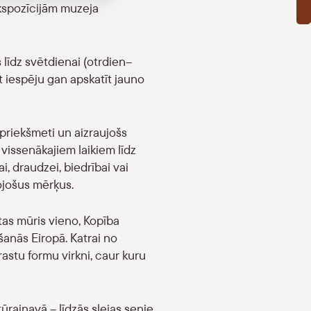
ekspozīcijām muzeja
 līdz svētdienai (otrdien–
t iespēju gan apskatīt jauno
 priekšmeti un aizraujošs
 vissenākajiem laikiem līdz
i, draudzei, biedrībai vai
ojošus mērķus.
ētas mūris vieno, Kopība
šanās Eiropā. Katrai no
astu formu virkni, caur kuru
tūrainavā – līdzās slejas senie