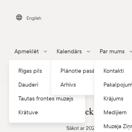
Skip
to
content
English
Apmeklēt
Kalendārs
Par mums
Parādīt apakšizvēlni
Parādīt apakšizvēlni
Rīgas pils
Plānotie pasākumi
Kontakti
Dauderi
Arhīvs
Pakalpojum
Tautas frontes muzejs
Krājums
Rīgas pilī Latvijas vēstures
Apmeklētājiem atv
Krātuve
Medijiem
Muzeja Ziņ
Sākot ar 2026. gada 21. martu