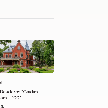
26
 Dauderos “Gaidim
am – 100”
12.06.2026
rāk