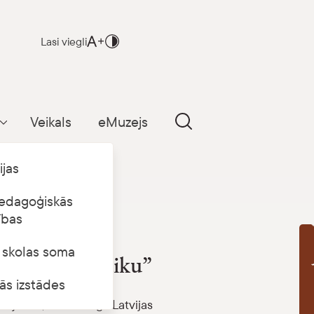
Lasi viegli
Veikals
eMuzejs
Parādīt apakšizvēlni
ijas
edagoģiskās
ības
u”
s skolas soma
B
“Straumējot laiku”
ās izstādes
ma jauna, mūsdienīga Latvijas