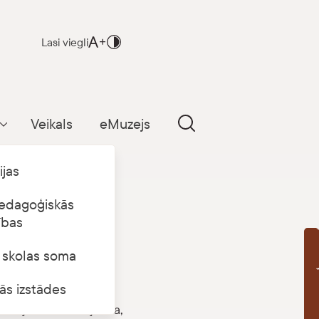
Lasi viegli
Veikals
eMuzejs
Parādīt apakšizvēlni
ijas
edagoģiskās
ības
s skolas soma
B
ās izstādes
lētājiem atvērta jauna,