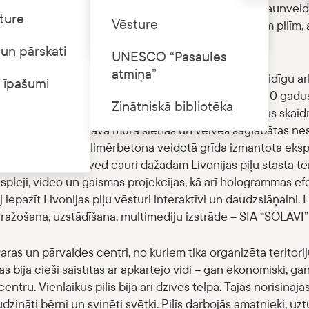
spozīcija “Livonijas pilis”. Tā ir nākamā no vairākām jaun
ture
Cenrādis
Vēsture
par Livonijas laiku (13.–16. gs.) un šajā laikā celtajām pilīm,
slaiku kultūrvēsturiskā mantojuma slāņiem.
un pārskati
UNESCO “Pasaules
atmiņa”
ils 14. gadsimtā izbūvētajos velvju pagrabos ar iespaidīgu a
 īpašumi
s no ekspozīcijas zālēm sasniedzama arī telpa ar 600 gadus
Zinātniskā bibliotēka
zīcija veidota kā laikmetīga interjera instalācija, kas skaid
as pils pagrabstāva mūra sienas un velves saglabātas nes
ru, savukārt no polimērbetona veidotā grīda izmantota ekspo
, kas apmeklētāju ved cauri dažādām Livonijas piļu stāsta 
ispleji, video un gaismas projekcijas, kā arī hologrammas efe
 iepazīt Livonijas piļu vēsturi interaktīvi un daudzslāņaini.
E
 ražošana, uzstādīšana, multimediju izstrāde – SIA “SOLA
 varas un pārvaldes centri, no kuriem tika organizēta teritorij
 bija cieši saistītas ar apkārtējo vidi – gan ekonomiski, gan 
ntru. Vienlaikus pilis bija arī dzīves telpa. Tajās norisinājā
dzināti bērni un svinēti svētki. Pilīs darbojās amatnieki, uzt