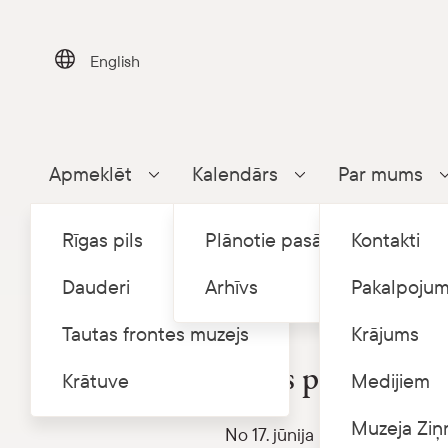
Skip
to
content
English
Apmeklēt
Kalendārs
Par mums
Parādīt apakšizvēlni
Parādīt apakšizvēlni
Rīgas pils
Plānotie pasākumi
Kontakti
Dauderi
Arhīvs
Pakalpojum
Tautas frontes muzejs
Krājums
Rīgas pilī ekspozīcija “Livoni
Rīgas pilī ekspozīc
Krātuve
Medijiem
Muzeja Ziņ
No 17. jūnija Latvijas Nacion