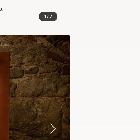
s.
1 / 7