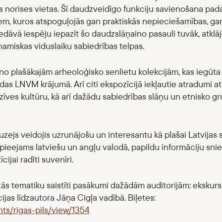
ves norises vietas. Šī daudzveidīgo funkciju savienošana padar
em, kuros atspoguļojās gan praktiskās nepieciešamības, gan
iedāvā iespēju iepazīt šo daudzslāņaino pasauli tuvāk, atklājot
namiskas viduslaiku sabiedrības telpas.
o plašākajām arheoloģisko senlietu kolekcijām, kas iegūta 
rodas LNVM krājumā. Arī citi ekspozīcijā iekļautie atradumi a
īves kultūru, kā arī dažādu sabiedrības slāņu un etnisko g
muzejs veidojis uzrunājošu un interesantu kā plašai Latvijas 
s pieejams latviešu un angļu valodā, papildu informāciju sni
cijai radīti suvenīri.
 tās tematiku saistīti pasākumi dažādām auditorijām: ekskurs
ijas līdzautora Jāņa Cigļa vadībā. Biļetes:
ents/rigas-pils/view/1354