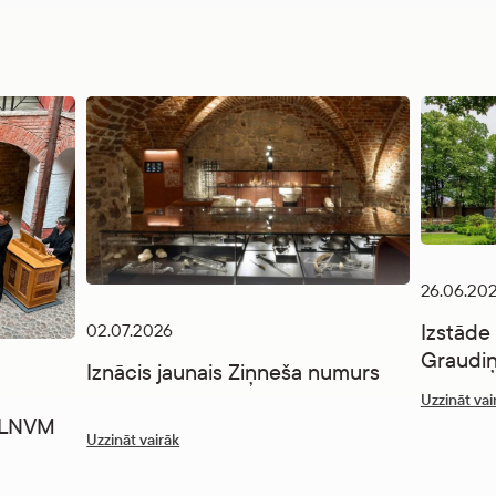
26.06.20
Izstāde
02.07.2026
Graudiņ
Iznācis jaunais Ziņneša numurs
Uzzināt vai
” LNVM
Uzzināt vairāk