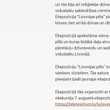
un tās bija arī reliģiskās dzī
viduslaiku sabiedrības centri
Ekspozīcija “Livonijas pilis” p
būves, bet arī kā dzīvas un di
Ekspozīcijā apskatāma viena n
pilīs un kuras lielākā daļa at
pārstāvju dzīvesveidu un sadz
viduslaiku Livonijā.
Ekspozīciju “Livonijas pilis” 
viesiem, tūristiem. Tās satur
pieejami īpaši jaunajai ekspozī
Ekspozīcijā tiks organizēti ar
ekskursija 7. augustā ekspozīc
https://biletes.lnvm.lv/lv/ev