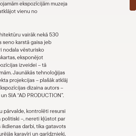
veidojamām ekspozīcijām muzeja
 atklājot vienu no
rhitektūru vairāk nekā 530
 seno karstā gaisa jeb
ri nodala vēsturisko
kartas, eksponējot
zīcijas izveidei – tā
tēmām. Jaunākās tehnoloģijas
kta projekcijas – plašāk atklāj
kspozīcijas dizaina autors –
VI” un SIA “AD PRODUCTION”.
u pārvalde, kontrolēti resursi
politiski –, nereti kļūstot par
s ikdienas darbi, tika gatavots
urējās karavīri un garīdznieki,