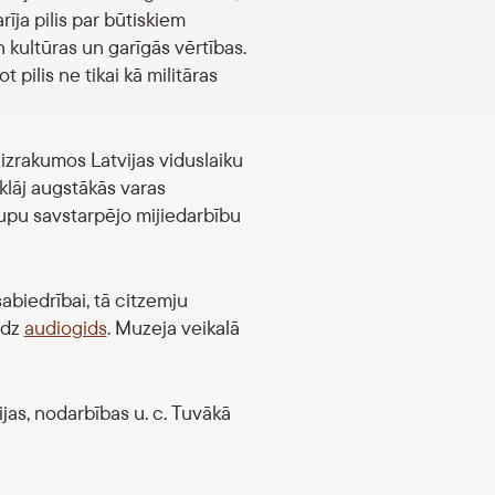
īja pilis par būtiskiem
 kultūras un garīgās vērtības.
 pilis ne tikai kā militāras
izrakumos Latvijas viduslaiku
tklāj augstākās varas
rupu savstarpējo mijiedarbību
sabiedrībai, tā citzemju
edz
audiogids
. Muzeja veikalā
ijas, nodarbības u. c. Tuvākā