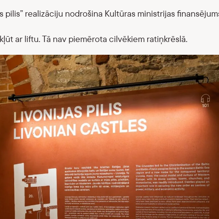
 pilis” realizāciju nodrošina Kultūras ministrijas finansējum
ūt ar liftu. Tā nav piemērota cilvēkiem ratiņkrēslā.