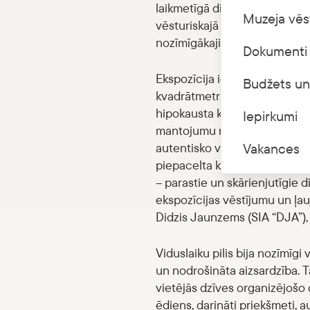
laikmetīgā dizainā veidota ek
Muzeja vēs
vēsturiskajā mājvietā un vēsta 
nozīmīgākajiem Latvijas vidu
Dokumenti 
Ekspozīcija iekārtota Rīgas p
Budžets un
kvadrātmetru platībā. Papildu
hipokausta krāsni. Jaunā ekspo
Iepirkumi
mantojumu no mūsdienām. Rīg
autentisko vēsturisko interje
Vakances
piepacelta kā levitējoša taka
– parastie un skārienjutīgie d
ekspozīcijas vēstījumu un ļauj
Didzis Jaunzems (SIA “DJA”),
Viduslaiku pilis bija nozīmīgi
un nodrošināta aizsardzība. Tās
vietējās dzīves organizējošo ce
ēdiens, darināti priekšmeti, au