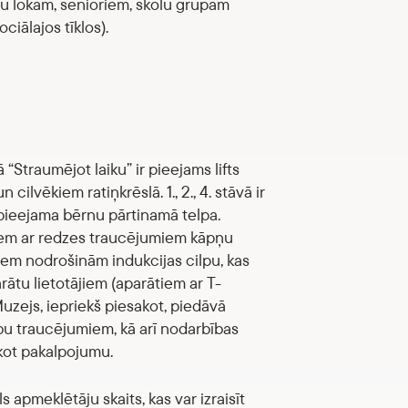
u lokam, senioriem, skolu grupām
ciālajos tīklos).
“Straumējot laiku” ir pieejams lifts
lvēkiem ratiņkrēslā. 1., 2., 4. stāvā ir
 pieejama bērnu pārtinamā telpa.
jiem ar redzes traucējumiem kāpņu
iem nodrošinām indukcijas cilpu, kas
ātu lietotājiem (aparātiem ar T-
 Muzejs, iepriekš piesakot, piedāvā
bu traucējumiem, kā arī nodarbības
akot pakalpojumu.
 apmeklētāju skaits, kas var izraisīt