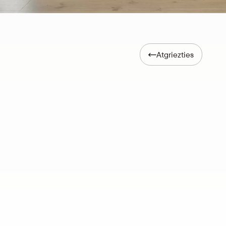
Atgriezties
ku”