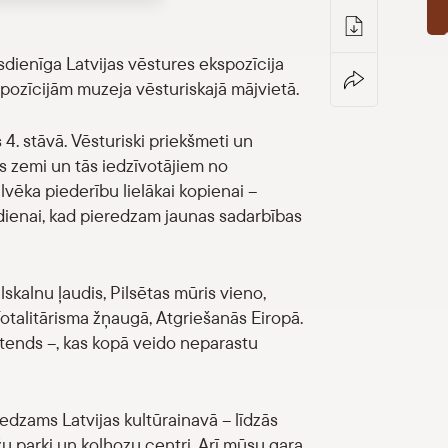
dienīga Latvijas vēstures ekspozīcija
pozīcijām muzeja vēsturiskajā mājvietā.
 4. stāvā. Vēsturiski priekšmeti un
jas zemi un tās iedzīvotājiem no
lvēka piederību lielākai kopienai –
 šodienai, kad pieredzam jaunas sadarbības
lskalnu ļaudis, Pilsētas mūris vieno,
Totalitārisma žņaugā, Atgriešanās Eiropā.
stends –, kas kopā veido neparastu
 redzams Latvijas kultūrainavā – līdzās
ižu parki un kolhozu centri. Arī mūsu gara