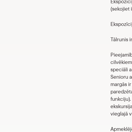
Ekspozīci
(sekojiet
Ekspozīci
Tālrunis 
Pieejamīb
cilvēkiem
speciāli 
Senioru a
margās ir
paredzēta
funkciju).
ekskursij
vieglajā 
Apmeklējo