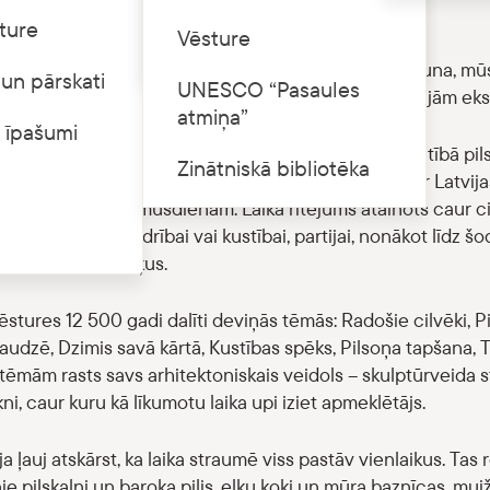
”
ture
Cenrādis
Vēsture
Nacionālajā vēstures muzejā Rīgas pilī apskatāma jauna, mūs
un pārskati
UNESCO “Pasaules
ot laiku”. Tā ir pirmā no vairākām LNVM jaunveidotajām eks
atmiņa”
 īpašumi
ja “Straumējot laiku” izvietota 620 kvadrātmetru platībā pils
Zinātniskā bibliotēka
 digitālais saturs, apvienots īpašā dizainā, stāsta par Latvi
jiem laikiem līdz mūsdienām. Laika ritējums atainots caur ci
rtai, draudzei, biedrībai vai kustībai, partijai, nonākot līdz
 vienojošus mērķus.
ēstures 12 500 gadi dalīti deviņās tēmās: Radošie cilvēki, Pi
audzē, Dzimis savā kārtā, Kustības spēks, Pilsoņa tapšana, 
 tēmām rasts savs arhitektoniskais veidols – skulptūrveida 
ni, caur kuru kā līkumotu laika upi iziet apmeklētājs.
a ļauj atskārst, ka laika straumē viss pastāv vienlaikus. Tas
nie pilskalni un baroka pilis, elku koki un mūra baznīcas, mu