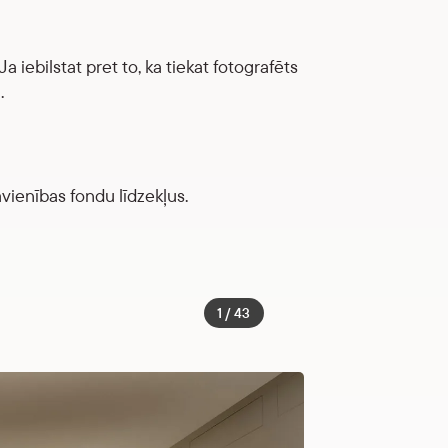
iebilstat pret to, ka tiekat fotografēts
.
avienības fondu līdzekļus.
1 / 43