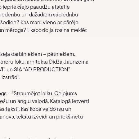
do iepriekšējo paaudžu atstātie
 piederību un dažādiem sabiedrību
 šodien? Kas mani vieno ar pārējo
 un mērogs? Ekspozīcija rosina meklēt
uzeja darbiniekiem – pētniekiem,
artneru loku: arhitekta Didža Jaunzema
OLAVI” un SIA “AD PRODUCTION”
izstrādi.
ogs – “Straumējot laiku. Ceļojums
ešu un angļu valodā. Katalogā ietverti
s teksti, kas kopā veido īsu un
anovs, tekstu izveidi un priekšmetu