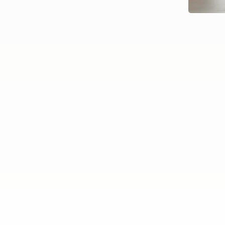
Ekspozīcija “Straumējot lai