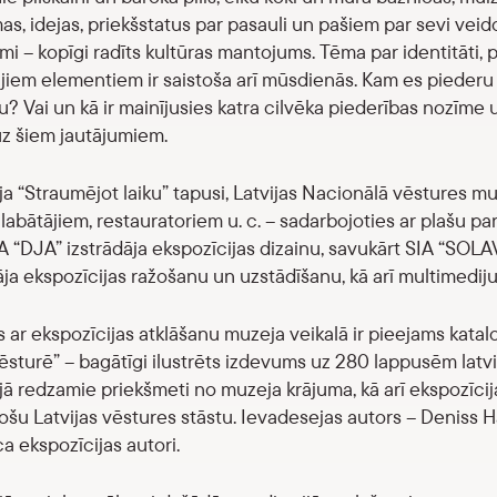
mas, idejas, priekšstatus par pasauli un pašiem par sevi vei
i – kopīgi radīts kultūras mantojums. Tēma par identitāti,
jiem elementiem ir saistoša arī mūsdienās. Kam es piederu
u? Vai un kā ir mainījusies katra cilvēka piederības nozīme
uz šiem jautājumiem.
ja “Straumējot laiku” tapusi, Latvijas Nacionālā vēstures m
labātājiem, restauratoriem u. c. – sadarbojoties ar plašu p
A “DJA” izstrādāja ekspozīcijas dizainu, savukārt SIA “S
ja ekspozīcijas ražošanu un uzstādīšanu, kā arī multimediju 
s ar ekspozīcijas atklāšanu muzeja veikalā ir pieejams katal
vēsturē” – bagātīgi ilustrēts izdevums uz 280 lappusēm latvi
jā redzamie priekšmeti no muzeja krājuma, kā arī ekspozīcija
ošu Latvijas vēstures stāstu. Ievadesejas autors – Deniss H
ca ekspozīcijas autori.