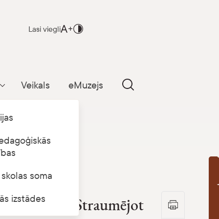
Lasi viegli
Veikals
eMuzejs
Parādīt apakšizvēlni
ijas
edagoģiskās
ības
s skolas soma
B
ās izstādes
ekspozīcija “Straumējot