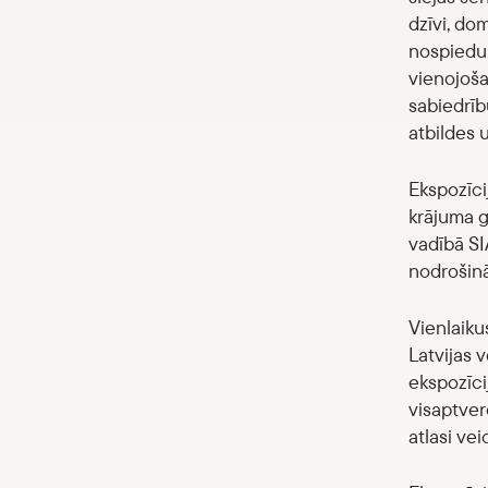
dzīvi, do
nospiedum
vienojoša
sabiedrīb
atbildes 
Ekspozīci
krājuma g
vadībā SI
nodrošinā
Vienlaiku
Latvijas 
ekspozīci
visaptver
atlasi vei