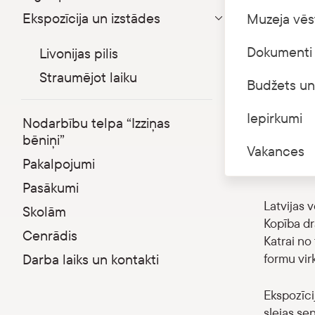
laiku
Ekspozīcija un izstādes
Muzeja vēs
Parādīt apakšizvēlni
Latvijas 
Dokumenti 
Livonijas pilis
“Straumēj
Straumējot laiku
Budžets un
Ekspozīci
aizraujošs
Iepirkumi
Nodarbību telpa “Izziņas
vissenāka
bēniņi”
Vakances
saimei, kā
Pakalpojumi
formas un
Pasākumi
Latvijas v
Skolām
Kopība dr
Cenrādis
Katrai no
formu virk
Darba laiks un kontakti
Ekspozīcij
slejas se