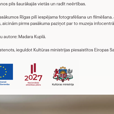
os pils šaurākajās vietās un radīt neērtības.
sākumos Rīgas pilī iespējama fotografēšana un filmēšana. Ja 
s, aicinām pirms pasākuma paziņot par to muzeja infocentrā
ju autore: Madara Kuplā.
stenots, ieguldot Kultūras ministrijas piesaistītos Eiropas S