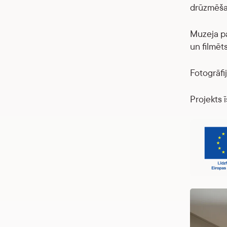
drūzmēšan
Muzeja pa
un filmēt
Fotogrāfi
Projekts ī