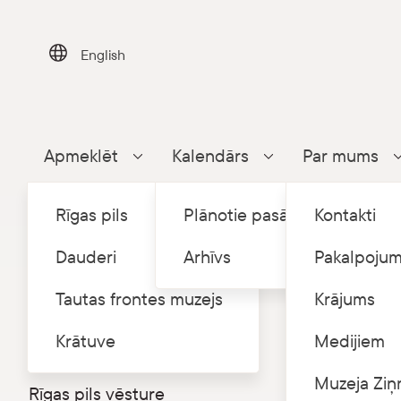
Skip
to
content
English
Apmeklēt
Kalendārs
Par mums
Parādīt apakšizvēlni
Parādīt apakšizvēlni
Rīgas pils
Plānotie pasākumi
Kontakti
Dauderi
Arhīvs
Pakalpojum
Tautas frontes muzejs
Krājums
Sākums
P
/
Rīgas pils
Krātuve
Medijiem
360⁰ virtuālā tūre
LNVM 
Muzeja Ziņ
Rīgas pils vēsture