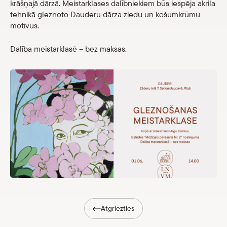
krāšņajā dārzā. Meistarklases dalībniekiem būs iespēja akrila
Veikals
tehnikā gleznoto Dauderu dārza ziedu un košumkrūmu
motīvus.
eMuzejs
Dalība meistarklasē – bez maksas.
Lasi viegli
Atgriezties