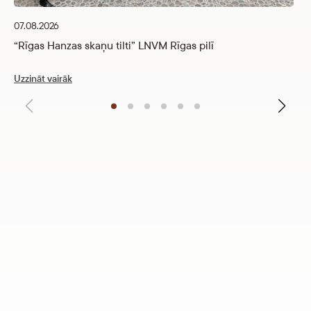
07.08.2026
Uz
“Rīgas Hanzas skaņu tilti” LNVM Rīgas pilī
Uzzināt vairāk