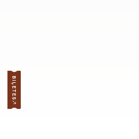
BIĻETES
Pierakstīties jaunumiem