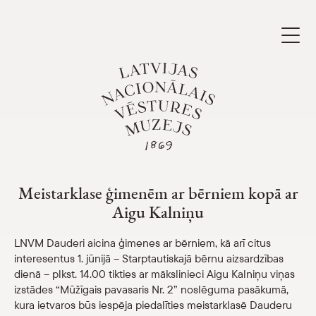
Skip
to
content
Meistarklase ģimenēm ar bērniem kopā a
Apmeklēt
Parādīt 
Meistarklase ģimenēm ar bērniem kopā ar
Aigu Kalniņu
Kalendārs
Parādīt 
LNVM Dauderi aicina ģimenes ar bērniem, kā arī citus
Par mums
interesentus 1. jūnijā – Starptautiskajā bērnu aizsardzības
Parādīt 
dienā – plkst. 14.00 tikties ar mākslinieci Aigu Kalniņu viņas
izstādes “Mūžīgais pavasaris Nr. 2” noslēguma pasākumā,
Skolām
Parādīt 
kura ietvaros būs iespēja piedalīties meistarklasē Dauderu