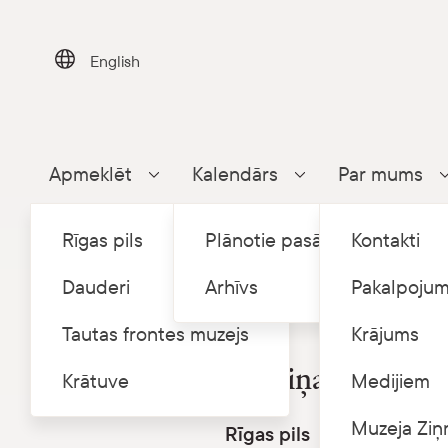
Skip
to
content
English
Apmeklēt
Kalendārs
Par mums
Parādīt apakšizvēlni
Parādīt apakšizvēlni
Rīgas pils
Plānotie pasākumi
Kontakti
Dauderi
Arhīvs
Pakalpojum
Tautas frontes muzejs
Krājums
Izmaiņas muzeja darba laikā
Izmaiņas muzeja d
Krātuve
Medijiem
Muzeja Ziņ
Rīgas pils