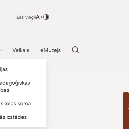
Lasi viegli
Veikals
eMuzejs
Parādīt apakšizvēlni
ijas
edagoģiskās
ības
s skolas soma
B
ās izstādes