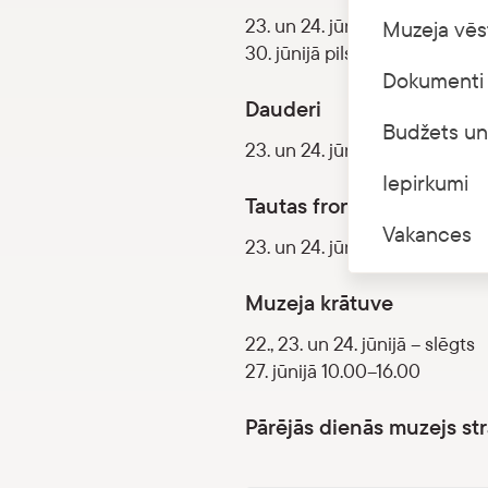
23. un 24. jūnijā – slēgts
Muzeja vēs
30. jūnijā pils 2. stāvs apmekl
Dokumenti 
Dauderi
Budžets un
23. un 24. jūnijā – slēgts
Iepirkumi
Tautas frontes muzejs
Vakances
23. un 24. jūnijā – slēgts
Muzeja krātuve
22., 23. un 24. jūnijā – slēgts
27. jūnijā 10.00–16.00
Pārējās dienās muzejs str