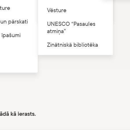
ture
Cenrādis
Vēsture
ētājiem slēgts.
un pārskati
UNESCO “Pasaules
atmiņa”
 īpašumi
Zinātniskā bibliotēka
ādā kā ierasts.