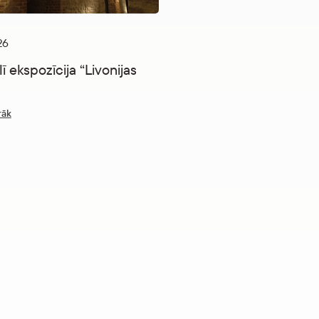
26
20.05.2026
lī ekspozīcija “Livonijas
Latvijas vēstures ekspozī
“Straumējot laiku” nomin
“Kilograms kultūras 2026
rāk
Uzzināt vairāk
pavasara balsojumā