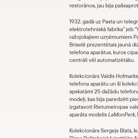
restorānos, jau bija pašsapro
1932. gadā uz Pasta un teleg
elektrotehniskā fabrika” jeb 
ražojošajiem uzņēmumiem Pado
Briselē prezentētais jaunā di
telefona aparātus, kuros cipar
centrāli vēl automatizētāku.
Kolekcionārs Valdis Hofmarks 
telefona aparātu un šī kolekc
apskatāmi 25 dažādu telefona 
modeļi, kas bija paredzēti pie
izgatavoti Rietumeiropas valst
aparāta modelis
LaMonPerk
,
Kolekcionārs Sergejs Blats, k