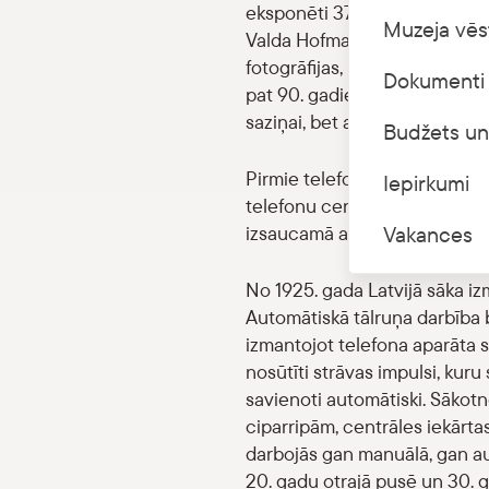
eksponēti 37 tālruņi, kas ražo
Muzeja vēs
Valda Hofmarka un Sergeja Bl
fotogrāfijas, kurās atspoguļo
Dokumenti 
pat 90. gadiem. Eksponāti un f
saziņai, bet arī nodrošināja v
Budžets un
Pirmie telefoni Rīgā parādījā
Iepirkumi
telefonu centrāle. Savienojum
izsaucamā abonementa numuru
Vakances
No 1925. gada Latvijā sāka i
Automātiskā tālruņa darbība b
izmantojot telefona aparāta ska
nosūtīti strāvas impulsi, kuru
savienoti automātiski. Sākotnē
ciparripām, centrāles iekārtas
darbojās gan manuālā, gan aut
20. gadu otrajā pusē un 30. 