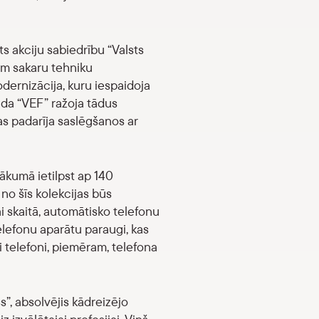
s akciju sabiedrību “Valsts
iem sakaru tehniku
ernizācija, kuru iespaidoja
gada “VEF” ražoja tādus
kas padarīja saslēgšanos ar
ākumā ietilpst ap 140
no šīs kolekcijas būs
i skaitā, automātisko telefonu
telefonu aparātu paraugi, kas
i telefoni, piemēram, telefona
s”, absolvējis kādreizējo