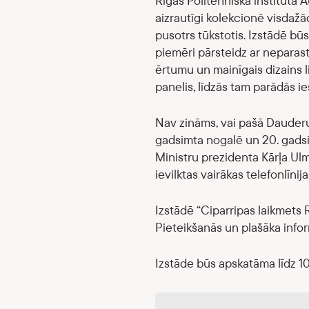
Rīgas Politehniskā institūta Au
aizrautīgi kolekcionē visdažā
pusotrs tūkstotis. Izstādē būs
piemēri pārsteidz ar neparast
ērtumu un mainīgais dizains 
panelis, līdzās tam parādās i
Nav zināms, vai pašā Dauderu 
gadsimta nogalē un 20. gadsi
Ministru prezidenta Kārļa Ul
ievilktas vairākas telefonlīnija
Izstādē “Ciparripas laikmets R
Pieteikšanās un plašāka infor
Izstāde būs apskatāma līdz 10