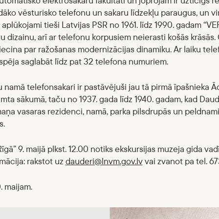
tomātisko elektrosakaru fakultāti un joprojām ir uzticīgs reiz
dāko vēsturisko telefonu un sakaru līdzekļu paraugus, un vi
 aplūkojami tieši Latvijas PSR no 1961. līdz 1990. gadam “VEF
u dizainu, arī ar telefonu korpusiem neierasti košās krāsās.
liecina par ražošanas modernizācijas dinamiku. Ar laiku te
espēja saglabāt līdz pat 32 telefona numuriem.
namā telefonsakari ir pastāvējuši jau tā pirmā īpašnieka Ād
mta sākumā, taču no 1937. gada līdz 1940. gadam, kad Daude
maņa vasaras rezidenci, namā, parka pilsdrupās un peldnami
s.
īgā” 9. maijā plkst. 12.00 notiks ekskursijas muzeja gida vadīb
mācija: rakstot uz
dauderi@lnvm.gov.lv
vai zvanot pa tel. 
. maijam.