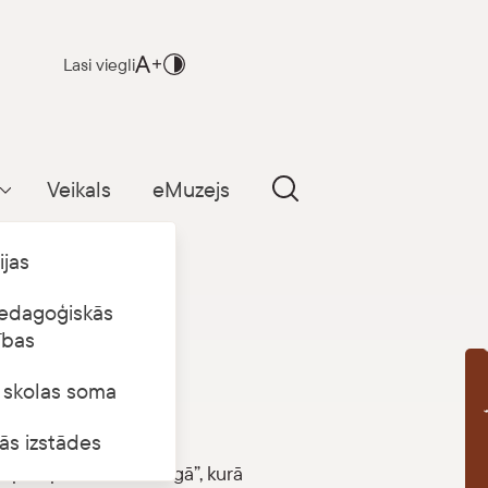
Lasi viegli
Veikals
eMuzejs
Parādīt apakšizvēlni
ijas
edagoģiskās
ības
s skolas soma
B
kmets Rīgā”
ās izstādes
parripas laikmets Rīgā”, kurā