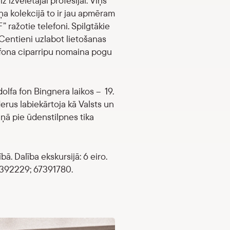
 izvēlētajai profesijai. Viņš
ņa kolekcijā to ir jau apmēram
” ražotie telefoni. Spilgtākie
 Centieni uzlabot lietošanas
lefona ciparripu nomaina pogu
olfa fon Bingnera laikos – 19.
rus labiekārtoja kā Valsts un
ņā pie ūdenstilpnes tika
ā. Dalība ekskursijā: 6 eiro.
67392229; 67391780.