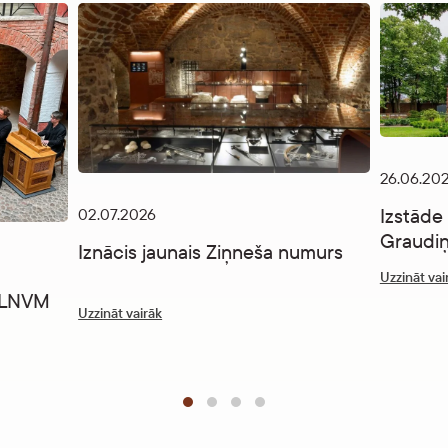
26.06.20
Izstāde
02.07.2026
Graudiņ
Iznācis jaunais Ziņneša numurs
Uzzināt vai
” LNVM
Uzzināt vairāk