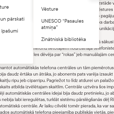
ti no 1926. līdz 1990. gadam Latvijā un citās valstīs. Izstād
ture
Cenrādis
Vēsture
ata kolekcijām un to papildina Latvijas Nacionālā vēstures
ta telefoniskā komunikācija valsts iestāžu darbībā no pagāj
un pārskati
UNESCO “Pasaules
otogrāfijas apliecina, ka telefons bijis ne tikai būtisks darb
atmiņa”
alsts institūciju un organizāciju darbību, tostarp komunikāci
 īpašumi
Zinātniskā bibliotēka
s 1877. gadā, bet piecus gadus vēlāk, 1882. gadā, Rīgā sāku
u starp diviem telefonu lietotājiem nodrošināja telefoniste
. Šādas centrāles dēvēja par “rokas” jeb manuālajām ce
zmantot automātiskās telefona centrāles un tām piemērotus 
ija daudz ērtāka un ātrāka, jo abonents pats varēja izsaukt
itļu ripu jeb ciparripu. Pagriežot to līdz atdurei un palaižot
 skaits atbilda izvēlētajam skaitlim. Centrāle uztvēra šos im
ji automātiskās centrāles idejai bija daudz pretinieku, jo a
 nebija labi ieregulētas, turklāt sistēmu pārslēgšanās dēļ Rī
omātiskā centrāle. Ar laiku cilvēki tomēr pierada, ka var sa
gados automātiskā telefona pieejamība publiskās vietās, pi