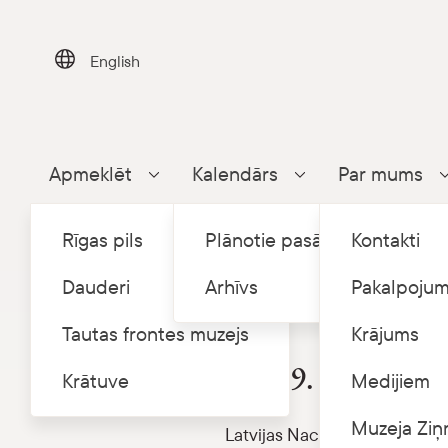
Skip
to
content
English
Apmeklēt
Kalendārs
Par mums
Parādīt apakšizvēlni
Parādīt apakšizvēlni
Rīgas pils
Plānotie pasākumi
Kontakti
Dauderi
Arhīvs
Pakalpojum
Tautas frontes muzejs
Krājums
Izstāde Dauderos “Ciparrip
No 19. marta jaun
Krātuve
Medijiem
Muzeja Ziņ
Latvijas Nacionālā vēstures m