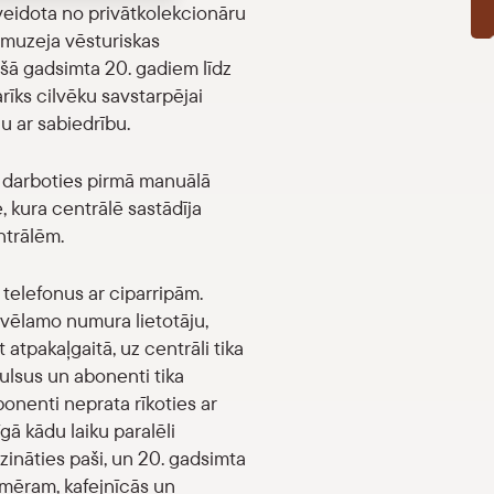
e veidota no privātkolekcionāru
 muzeja vēsturiskas
ušā gadsimta 20. gadiem līdz
arīks cilvēku savstarpējai
ju ar sabiedrību.
si darboties pirmā manuālā
, kura centrālē sastādīja
ntrālēm.
telefonus ar ciparripām.
 vēlamo numura lietotāju,
 atpakaļgaitā, uz centrāli tika
pulsus un abonenti tika
bonenti neprata rīkoties ar
gā kādu laiku paralēli
zināties paši, un 20. gadsimta
emēram, kafejnīcās un