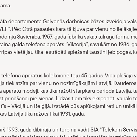
tama.
rāfa departamenta Galvenās darbnīcas bāzes izveidoja valst
“VEF”. Pēc Otrā pasaules kara tā kļuva par vienu no lielākaj
mju Savienībā. 1957. gadā fabrikā sākās tālruņa formu mod
zaina galda telefona aparāts “Viktorija”, savukārt no 1986. 
ripas vietā jau tika iestrādāti spiežami taustiņi jeb pogas, 
telefona aparātus kolekcionē teju 45 gadus. Viņa plašajā v
ija tiek atzīta par vienu no nozīmīgākajām Latvijā. Dauderos 
aparātu modeļi, kas tika ražoti starpkaru periodā Latvijā, ta
stiprināšanai pie sienas. Līdzās tiem tiks eksponēti vairāki 
īs – Vācijā un Beļģijā. Izstādē būs aplūkojami reti un unikāl
 kas Latvijā tika ražots tikai 1931. gadā.
urš 1993. gadā dibināja un turpina vadīt SIA “Telekom Servis