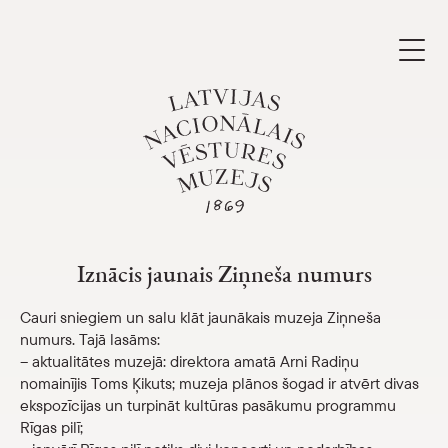
Skip
to
content
Iznācis jaunais Ziņneša numurs
Apmeklēt
Parādīt 
Iznācis jaunais Ziņneša numurs
Kalendārs
Parādīt 
Cauri sniegiem un salu klāt jaunākais muzeja Ziņneša
numurs. Tajā lasāms:
Par mums
– aktualitātes muzejā: direktora amatā Arni Radiņu
Parādīt 
nomainījis Toms Ķikuts; muzeja plānos šogad ir atvērt divas
ekspozīcijas un turpināt kultūras pasākumu programmu
Skolām
Parādīt 
Rīgas pilī;