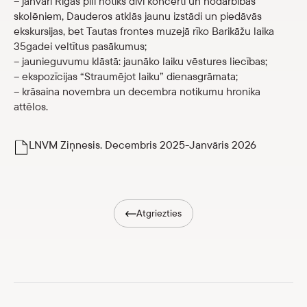
– janvārī Rīgas pilī notiks divi koncerti un nodarbības
Veikals
skolēniem, Dauderos atklās jaunu izstādi un piedāvās
ekskursijas, bet Tautas frontes muzejā rīko Barikāžu laika
35gadei veltītus pasākumus;
eMuzejs
– jaunieguvumu klāstā: jaunāko laiku vēstures liecības;
– ekspozīcijas “Straumējot laiku” dienasgrāmata;
Lasi viegli
– krāsaina novembra un decembra notikumu hronika
attēlos.
LNVM Ziņnesis. Decembris 2025-Janvāris 2026
Atgriezties