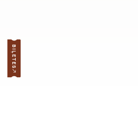
BIĻETES
Pierakstīties jaunumiem
Jūsu e-pasta adrese
Darba laiks
Ātrās saites