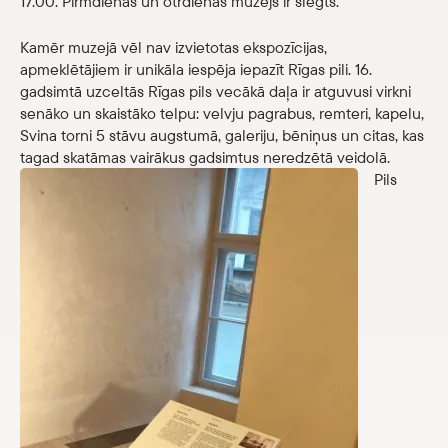
17.00. Pirmdienās un otrdienās muzejs ir slēgts.
Veikals
Kamēr muzejā vēl nav izvietotas ekspozīcijas,
apmeklētājiem ir unikāla iespēja iepazīt Rīgas pili. 16.
eMuzejs
gadsimtā uzceltās Rīgas pils vecākā daļa ir atguvusi virkni
senāko un skaistāko telpu: velvju pagrabus, remteri, kapelu,
Lasi viegli
Svina torni 5 stāvu augstumā, galeriju, bēniņus un citas, kas
tagad skatāmas vairākus gadsimtus neredzētā veidolā.
Pils