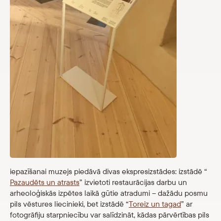
iepazīšanai muzejs piedāvā divas ekspresizstādes: izstādē “
Pazaudēts un atrasts
” izvietoti restaurācijas darbu un
arheoloģiskās izpētes laikā gūtie atradumi – dažādu posmu
pils vēstures liecinieki, bet izstādē “
Toreiz un tagad
” ar
fotogrāfiju starpniecību var salīdzināt, kādas pārvērtības pils