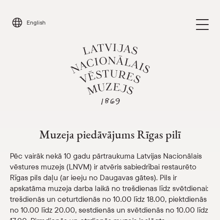
Skip
to
English
content
Muzeja piedāvājums Rīgas pilī
Apmeklēt
Parādīt 
Muzeja piedāvājums Rīgas pilī
Kalendārs
Parādīt 
Pēc vairāk nekā 10 gadu pārtraukuma Latvijas Nacionālais
vēstures muzejs (LNVM) ir atvēris sabiedrībai restaurēto
Par mums
Rīgas pils daļu (ar ieeju no Daugavas gātes). Pils ir
Parādīt 
apskatāma muzeja darba laikā no trešdienas līdz svētdienai:
trešdienās un ceturtdienās no 10.00 līdz 18.00, piektdienās
Skolām
Parādīt 
no 10.00 līdz 20.00, sestdienās un svētdienās no 10.00 līdz