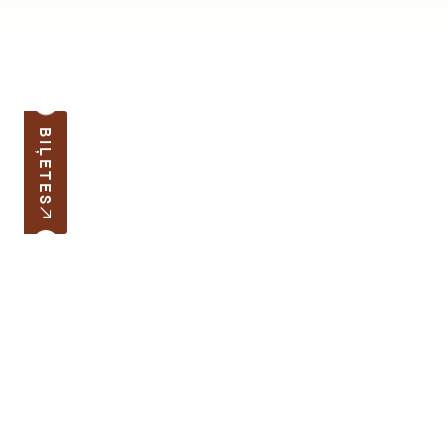
BIĻETES
Pierakstīties jaunumiem
Jūsu e-pasta adrese
Darba laiks
Ātrās saites
Latvijas skolas soma
Lapas karte