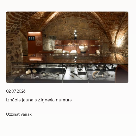
26
I
02.07.2026
Uz
Iznācis jaunais Ziņneša numurs
Uzzināt vairāk