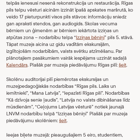
telpās ienesusi nesenā rekonstrukcija un restaurācija. Rīgas
pils telpu vēsturi aicinām izzināt īpašā apskates maršrutā, ko
veido 17 pieturpunkti visos pils stāvos: informāciju sniedz
gan apraksti stendos, gan audiogids. Skolas vecuma
bērniem un ģimenēm ar bērniem iekārtota izziņas un
atpūtas zona – nodarbību telpa “
Izziņas bēniņi
” pils 5. stāvā.
Tāpat muzejs aicina uz gidu vadītām ekskursijām,
izglītojošām nodarbībām, valsts svētku atzīmēšanu. Par
plānotajiem pasākumiem vairāk iespējams uzzināt sadaļā
Kalendārs
. Plašāk par muzeja piedāvājumu Rīgas pilī:
šeit
.
Skolēnu auditorijai pilī piemērotas ekskursijas un
muzejpedagoģiskās nodarbības “Rīgas pils. Laiks un
iemītnieki”, “Mana Latvija”, “Iepazīsti Rīgas pili”. Nodarbības
“Kā dzīvoja senie ļaudis”, “Latvija no valsts dibināšanas līdz
mūsdienām”, “Ceļojums Latvijas vēsturē” notiek jaunajā
LNVM nodarbību telpā “Izziņas bēniņi” Plašāk par muzeja
piedāvājumu skolēniem:
šeit
.
Ieejas biļete muzejā: pieaugušajiem 5 eiro, studentiem,