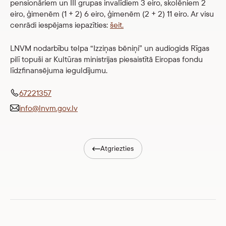
pensionāriem un III grupas invalīdiem 3 eiro, skolēniem 2
eiro, ģimenēm (1 + 2) 6 eiro, ģimenēm (2 + 2) 11 eiro. Ar visu
cenrādi iespējams iepazīties:
šeit.
LNVM nodarbību telpa “Izziņas bēniņi” un audiogids Rīgas
pilī topuši ar Kultūras ministrijas piesaistītā Eiropas fondu
līdzfinansējuma ieguldījumu.
67221357
info@lnvm.gov.lv
Atgriezties