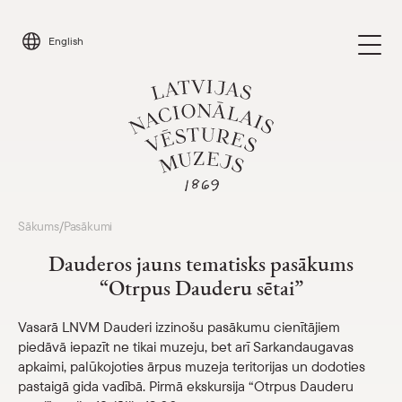
Skip
to
English
content
Apmeklēt
Sākums
Pasākumi
/
Parādīt 
Dauderos jauns tematisks pasākums
Kalendārs
“Otrpus Dauderu sētai”
Parādīt 
Par mums
Vasarā LNVM Dauderi izzinošu pasākumu cienītājiem
Parādīt 
piedāvā iepazīt ne tikai muzeju, bet arī Sarkandaugavas
apkaimi, palūkojoties ārpus muzeja teritorijas un dodoties
Skolām
Parādīt 
pastaigā gida vadībā. Pirmā ekskursija “Otrpus Dauderu