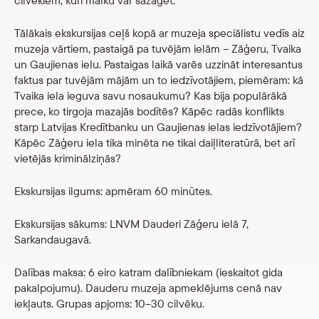
cilvēkiem, kuri malku var sazāģēt.
Tālākais ekskursijas ceļš kopā ar muzeja speciālistu vedīs aiz
muzeja vārtiem, pastaigā pa tuvējām ielām – Zāģeru, Tvaika
un Gaujienas ielu. Pastaigas laikā varēs uzzināt interesantus
faktus par tuvējām mājām un to iedzīvotājiem, piemēram: kā
Tvaika iela ieguva savu nosaukumu? Kas bija populārākā
prece, ko tirgoja mazajās bodītēs? Kāpēc radās konflikts
starp Latvijas Kredītbanku un Gaujienas ielas iedzīvotājiem?
Kāpēc Zāģeru iela tika minēta ne tikai daiļliteratūrā, bet arī
vietējās kriminālziņās?
Ekskursijas ilgums: apmēram 60 minūtes.
Ekskursijas sākums: LNVM Dauderi Zāģeru ielā 7,
Sarkandaugavā.
Dalības maksa: 6 eiro katram dalībniekam (ieskaitot gida
pakalpojumu). Dauderu muzeja apmeklējums cenā nav
iekļauts. Grupas apjoms: 10–30 cilvēku.