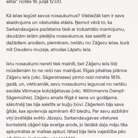
sētai” notiks 18. jūlijā 12.00.
Veikals
Kā ielas iegūst savus nosaukumus? Visbiežāk tam ir savs
skaidrojums un vēsturisks stāsts. Ņemot vērā to, ka
eMuzejs
Sarkandaugava pazīstama tieši ar industriālo mantojumu,
daudzām ielām piešķīra nosaukumus, kas saistīti ar
Lasi viegli
dažādiem arodiem, piemēram, netālu no Zāģeru ielas, kurā
mīt Dauderu muzejs, atrodas Lāpstu iela.
Ielu nosaukumi nereti tiek mainīti, bet Zāģeru iela līdz
mūsdienām to ne reizi nav mainījusi. Rīgas pilsētas plānos
Zāģeru iela (vāc. Sägerstrasse) pirmo reizi minēta 1876.
gadā, un, visticamāk, savu nosaukumu ieguvusi no netālu
esošās Vērmaņa kokzāģētavas (vāc. Wöhrmanns Dampf-
Sägemühle). Zāģeru amats Rīgā ir sens un godājams,
sākotnēji tas bija saistīts ar kuģu būvi. Zāģeriem bija sava
ģilde, kas apvienoja apmēram 40 biedru. Par savu aizbildni
viņi izvēlējās svēto Jāzepu. Sarkandaugavas vēstures
kontekstā zāģeri bija svarīgs arods, jo lielākā daļa māju tika
apkurinātas ar malkas apkuri, tātad bija liela vajadzība pēc