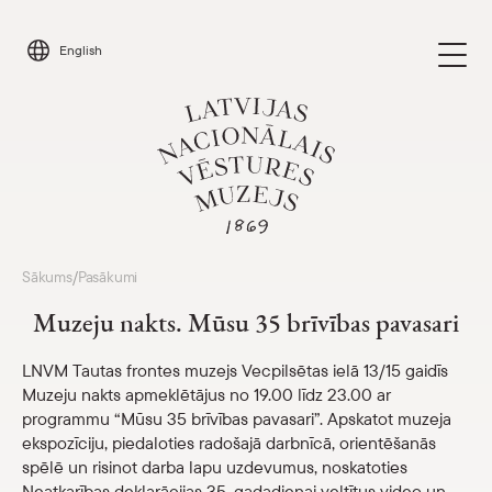
Skip
to
English
content
Apmeklēt
Sākums
Pasākumi
/
Parādīt 
Muzeju nakts. Mūsu 35 brīvības pavasari
Kalendārs
Parādīt 
LNVM Tautas frontes muzejs Vecpilsētas ielā 13/15 gaidīs
Muzeju nakts apmeklētājus no 19.00 līdz 23.00 ar
Par mums
Parādīt 
programmu “Mūsu 35 brīvības pavasari”. Apskatot muzeja
ekspozīciju, piedaloties radošajā darbnīcā, orientēšanās
Skolām
spēlē un risinot darba lapu uzdevumus, noskatoties
Parādīt 
Neatkarības deklarācijas 35. gadadienai veltītus video un