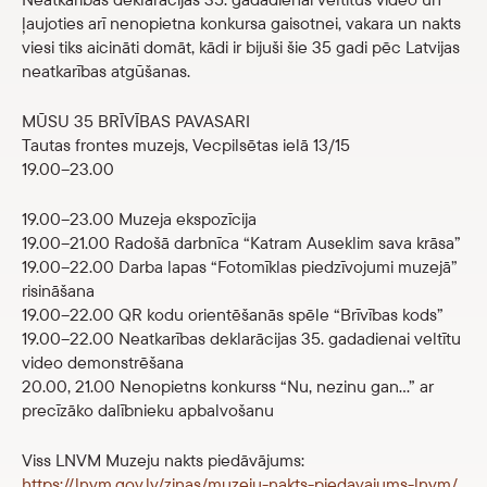
ļaujoties arī nenopietna konkursa gaisotnei, vakara un nakts
Veikals
viesi tiks aicināti domāt, kādi ir bijuši šie 35 gadi pēc Latvijas
neatkarības atgūšanas.
eMuzejs
MŪSU 35 BRĪVĪBAS PAVASARI
Lasi viegli
Tautas frontes muzejs, Vecpilsētas ielā 13/15
19.00–23.00
19.00–23.00 Muzeja ekspozīcija
19.00–21.00 Radošā darbnīca “Katram Auseklim sava krāsa”
19.00–22.00 Darba lapas “Fotomīklas piedzīvojumi muzejā”
risināšana
19.00–22.00 QR kodu orientēšanās spēle “Brīvības kods”
19.00–22.00 Neatkarības deklarācijas 35. gadadienai veltītu
video demonstrēšana
20.00, 21.00 Nenopietns konkurss “Nu, nezinu gan…” ar
precīzāko dalībnieku apbalvošanu
Viss LNVM Muzeju nakts piedāvājums:
https://lnvm.gov.lv/zinas/muzeju-nakts-piedavajums-lnvm/