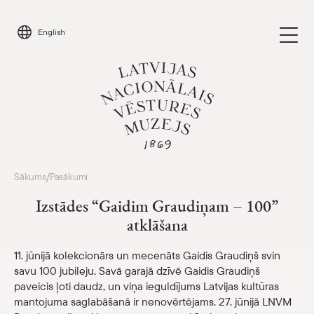
Skip
to
English
content
Apmeklēt
Sākums
Pasākumi
/
Parādīt 
Izstādes “Gaidim Graudiņam – 100”
Kalendārs
atklāšana
Parādīt 
Par mums
11. jūnijā kolekcionārs un mecenāts Gaidis Graudiņš svin
Parādīt 
savu 100 jubileju. Savā garajā dzīvē Gaidis Graudiņš
paveicis ļoti daudz, un viņa ieguldījums Latvijas kultūras
Skolām
Parādīt 
mantojuma saglabāšanā ir nenovērtējams. 27. jūnijā LNVM