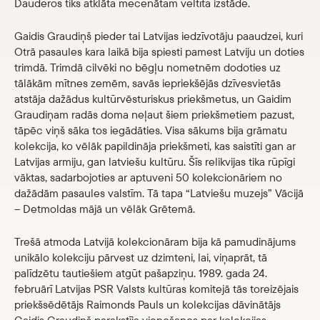
Dauderos tiks atklāta mecenātam veltīta izstāde.
Veikals
Gaidis Graudiņš pieder tai Latvijas iedzīvotāju paaudzei, kuri
Otrā pasaules kara laikā bija spiesti pamest Latviju un doties
eMuzejs
trimdā. Trimdā cilvēki no bēgļu nometnēm dodoties uz
tālākām mītnes zemēm, savās iepriekšējās dzīvesvietās
Lasi viegli
atstāja dažādus kultūrvēsturiskus priekšmetus, un Gaidim
Graudiņam radās doma neļaut šiem priekšmetiem pazust,
tāpēc viņš sāka tos iegādāties. Visa sākums bija grāmatu
kolekcija, ko vēlāk papildināja priekšmeti, kas saistīti gan ar
Latvijas armiju, gan latviešu kultūru. Šīs relikvijas tika rūpīgi
vāktas, sadarbojoties ar aptuveni 50 kolekcionāriem no
dažādām pasaules valstīm. Tā tapa “Latviešu muzejs” Vācijā
– Detmoldas mājā un vēlāk Grētemā.
Trešā atmoda Latvijā kolekcionāram bija kā pamudinājums
unikālo kolekciju pārvest uz dzimteni, lai, viņaprāt, tā
palīdzētu tautiešiem atgūt pašapziņu. 1989. gada 24.
februārī Latvijas PSR Valsts kultūras komitejā tās toreizējais
priekšsēdētājs Raimonds Pauls un kolekcijas dāvinātājs