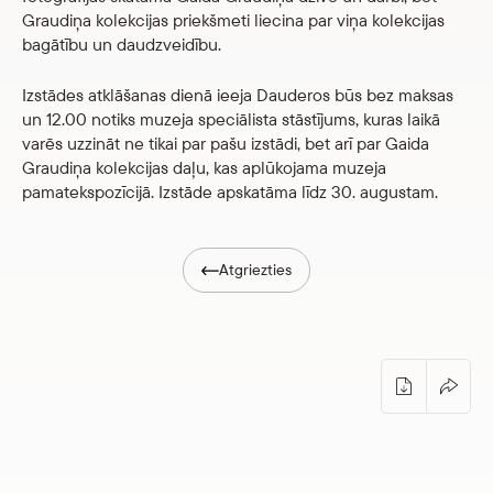
Graudiņa kolekcijas priekšmeti liecina par viņa kolekcijas
bagātību un daudzveidību.
Izstādes atklāšanas dienā ieeja Dauderos būs bez maksas
un 12.00 notiks
muzeja speciālista stāstījums
, kuras laikā
varēs uzzināt ne tikai par pašu izstādi, bet arī par Gaida
Graudiņa kolekcijas daļu, kas aplūkojama muzeja
pamatekspozīcijā. Izstāde apskatāma līdz 30. augustam.
Atgriezties
Izstādes “Gaidim Graudiņam – 100” atkl