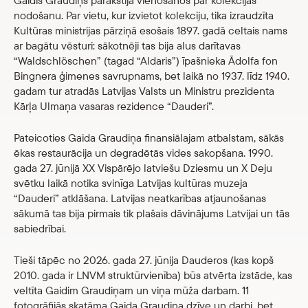
Gaidis Graudiņš parakstīja vienošanos par kolekcijas
nodošanu. Par vietu, kur izvietot kolekciju, tika izraudzīta
Kultūras ministrijas pārziņā esošais 1897. gadā celtais nams
ar bagātu vēsturi: sākotnēji tas bija alus darītavas
“Waldschlöschen” (tagad “Aldaris”) īpašnieka Ādolfa fon
Bingnera ģimenes savrupnams, bet laikā no 1937. līdz 1940.
gadam tur atradās Latvijas Valsts un Ministru prezidenta
Kārļa Ulmaņa vasaras rezidence “Dauderi”.
Pateicoties Gaida Graudiņa finansiālajam atbalstam, sākās
ēkas restaurācija un degradētās vides sakopšana. 1990.
gada 27. jūnijā XX Vispārējo latviešu Dziesmu un X Deju
svētku laikā notika svinīga Latvijas kultūras muzeja
“Dauderi” atklāšana. Latvijas neatkarības atjaunošanas
sākumā tas bija pirmais tik plašais dāvinājums Latvijai un tās
sabiedrībai.
Tieši tāpēc no 2026. gada 27. jūnija Dauderos (kas kopš
2010. gada ir LNVM struktūrvienība) būs atvērta izstāde, kas
veltīta Gaidim Graudiņam un viņa mūža darbam. 11
fotogrāfijās skatāma Gaida Graudiņa dzīve un darbi, bet