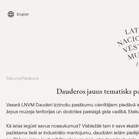
Skip
to
English
content
Apmeklēt
Sākums
Pasākumi
/
Dauderos jauns tematisks p
Kalendārs
Vasarā LNVM Dauderi izzinošu pasākumu cienītājiem piedāvā iep
ārpus muzeja teritorijas un dodoties pastaigā gida vadībā. Eksku
Par mums
Kā ielas iegūst savus nosaukumus? Visbiežāk tam ir savs skaid
Skolām
pazīstama tieši ar industriālo mantojumu, daudzām ielām piešķ