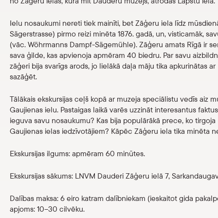
no Zāģeru ielas, kurā mīt Dauderu muzejs, atrodas Lāpstu iela.
Veikals
Ielu nosaukumi nereti tiek mainīti, bet Zāģeru iela līdz mūsdien
Sägerstrasse) pirmo reizi minēta 1876. gadā, un, visticamāk,
eMuzejs
(vāc. Wöhrmanns Dampf-Sägemühle). Zāģeru amats Rīgā ir sens u
sava ģilde, kas apvienoja apmēram 40 biedru. Par savu aizbildn
Lasi viegli
zāģeri bija svarīgs arods, jo lielākā daļa māju tika apkurinātas a
sazāģēt.
Tālākais ekskursijas ceļš kopā ar muzeja speciālistu vedīs aiz 
Gaujienas ielu. Pastaigas laikā varēs uzzināt interesantus fakt
ieguva savu nosaukumu? Kas bija populārākā prece, ko tirgoja 
Gaujienas ielas iedzīvotājiem? Kāpēc Zāģeru iela tika minēta ne ti
Ekskursijas ilgums: apmēram 60 minūtes.
Ekskursijas sākums: LNVM Dauderi Zāģeru ielā 7, Sarkandaugav
Dalības maksa: 6 eiro katram dalībniekam (ieskaitot gida pak
apjoms: 10–30 cilvēku.