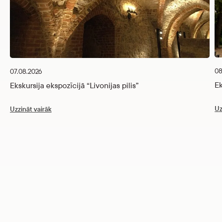
08
07.08.2026
Ek
Ekskursija ekspozīcijā “Livonijas pilis”
Uz
Uzzināt vairāk