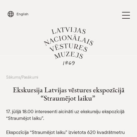
Skip
to
English
content
Apmeklēt
Sākums
Pasākumi
/
Parādīt 
Ekskursija Latvijas vēstures ekspozīcijā
Kalendārs
“Straumējot laiku”
Parādīt 
Par mums
17. jūlijā 18.00 interesenti aicināti uz ekskursiju ekspozīcijā
Parādīt 
“Straumējot laiku”.
Skolām
Parādīt 
Ekspozīcija “Straumējot laiku” izvietota 620 kvadrātmetru