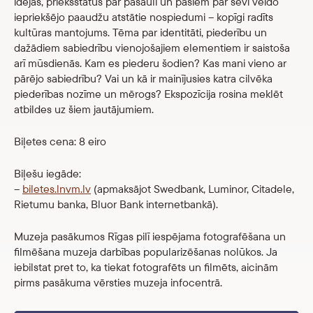
idejas, priekšstatus par pasauli un pašiem par sevi veido
iepriekšējo paaudžu atstātie nospiedumi – kopīgi radīts
kultūras mantojums. Tēma par identitāti, piederību un
dažādiem sabiedrību vienojošajiem elementiem ir saistoša
arī mūsdienās. Kam es piederu šodien? Kas mani vieno ar
pārējo sabiedrību? Vai un kā ir mainījusies katra cilvēka
piederības nozīme un mērogs? Ekspozīcija rosina meklēt
atbildes uz šiem jautājumiem.
Biļetes cena: 8 eiro
Biļešu iegāde:
–
biletes.lnvm.lv
(apmaksājot Swedbank, Luminor, Citadele,
Rietumu banka, Bluor Bank internetbankā).
Muzeja pasākumos Rīgas pilī iespējama fotografēšana un
filmēšana muzeja darbības popularizēšanas nolūkos. Ja
iebilstat pret to, ka tiekat fotografēts un filmēts, aicinām
pirms pasākuma vērsties muzeja infocentrā.