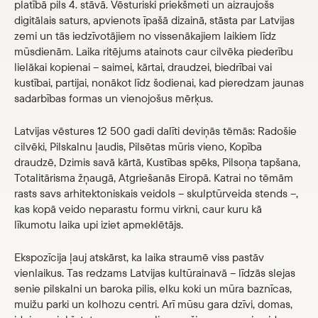
platībā pils 4. stāvā. Vēsturiski priekšmeti un aizraujošs
Veikals
digitālais saturs, apvienots īpašā dizainā, stāsta par Latvijas
zemi un tās iedzīvotājiem no vissenākajiem laikiem līdz
mūsdienām. Laika ritējums atainots caur cilvēka piederību
eMuzejs
lielākai kopienai – saimei, kārtai, draudzei, biedrībai vai
kustībai, partijai, nonākot līdz šodienai, kad pieredzam jaunas
Lasi viegli
sadarbības formas un vienojošus mērķus.
Latvijas vēstures 12 500 gadi dalīti deviņās tēmās: Radošie
cilvēki, Pilskalnu ļaudis, Pilsētas mūris vieno, Kopība
draudzē, Dzimis savā kārtā, Kustības spēks, Pilsoņa tapšana,
Totalitārisma žņaugā, Atgriešanās Eiropā. Katrai no tēmām
rasts savs arhitektoniskais veidols – skulptūrveida stends –,
kas kopā veido neparastu formu virkni, caur kuru kā
līkumotu laika upi iziet apmeklētājs.
Ekspozīcija ļauj atskārst, ka laika straumē viss pastāv
vienlaikus. Tas redzams Latvijas kultūrainavā – līdzās slejas
senie pilskalni un baroka pilis, elku koki un mūra baznīcas,
muižu parki un kolhozu centri. Arī mūsu gara dzīvi, domas,