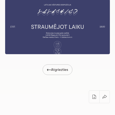
Atgriezties
Ekskursija Latvijas vēstures ekspozīcijā “