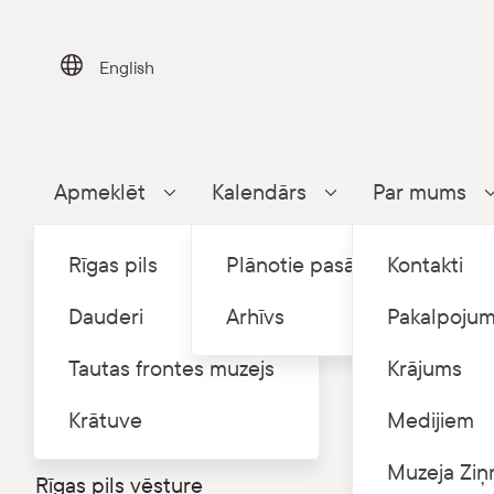
Skip
to
content
English
Apmeklēt
Kalendārs
Par mums
Parādīt apakšizvēlni
Parādīt apakšizvēlni
Rīgas pils
Plānotie pasākumi
Kontakti
Dauderi
Arhīvs
Pakalpojum
Tautas frontes muzejs
Krājums
Sākums
P
/
Rīgas pils
Krātuve
Medijiem
360⁰ virtuālā tūre
Ekskur
Muzeja Ziņ
Rīgas pils vēsture