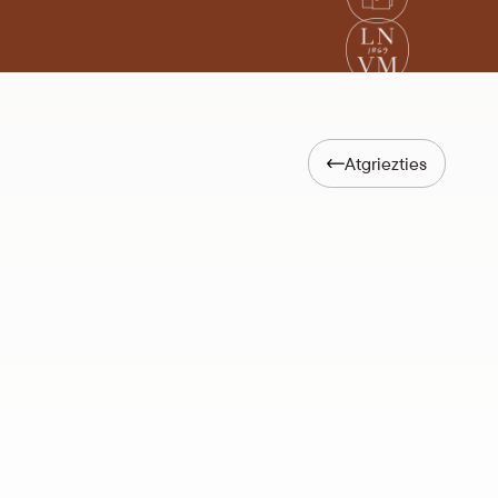
Atgriezties
ijas pilis”