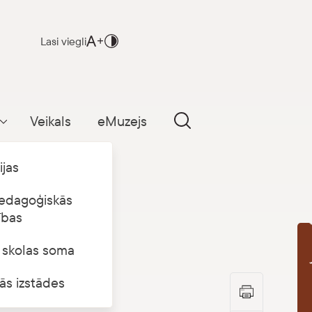
Lasi viegli
Veikals
eMuzejs
Parādīt apakšizvēlni
ijas
edagoģiskās
ības
s skolas soma
B
ās izstādes