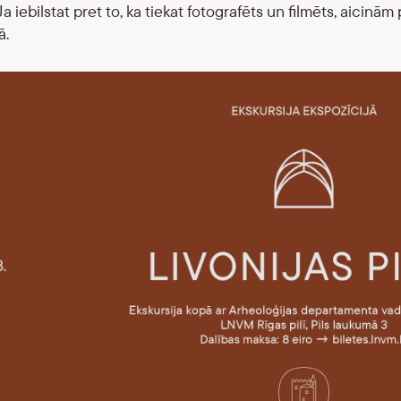
Ja iebilstat pret to, ka tiekat fotografēts un filmēts, aicin
ā.