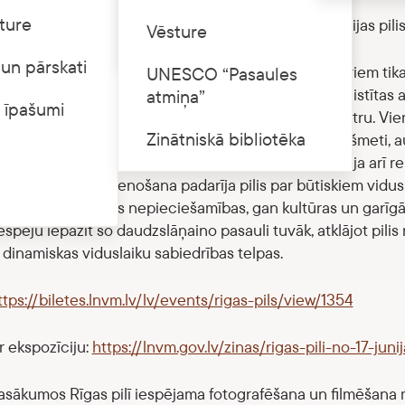
ture
 interesenti aicināt izzināt jauno ekspozīciju “Livonijas pili
Cenrādis
Vēsture
un pārskati
 pilis bija nozīmīgi varas un pārvaldes centri, no kuriem tika
UNESCO “Pasaules
 resursi un nodrošināta aizsardzība. Tās bija cieši saistītas
atmiņa”
 īpašumi
–, nereti kļūstot par vietējās dzīves organizējošo centru. Vienl
Zinātniskā bibliotēka
s ikdienas darbi, tika gatavots ēdiens, darināti priekšmeti, au
matnieki, uzturējās karavīri un garīdznieki, un tās bija arī re
īgo funkciju savienošana padarīja pilis par būtiskiem vidus
jās gan praktiskās nepieciešamības, gan kultūras un garīgās 
spēju iepazīt šo daudzslāņaino pasauli tuvāk, atklājot pilis n
 dinamiskas viduslaiku sabiedrības telpas.
ttps://biletes.lnvm.lv/lv/events/rigas-pils/view/1354
r ekspozīciju:
https://lnvm.gov.lv/zinas/rigas-pili-no-17-juni
sākumos Rīgas pilī iespējama fotografēšana un filmēšana 