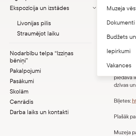
Ekspozīcija un izstādes
Muzeja vēs
7. augustā
Parādīt apakšizvēlni
Dokumenti 
Livonijas pilis
Viduslaiku
kontrolēti
Straumējot laiku
Budžets un
politiski 
norisinājā
Iepirkumi
Nodarbību telpa “Izziņas
darbojās a
bēniņi”
daudzveid
Vakances
atspoguļo
Pakalpojumi
piedāvā ie
Pasākumi
dzīvas un
Skolām
Biļetes:
h
Cenrādis
Darba laiks un kontakti
Plašāk pa
Muzeja pa