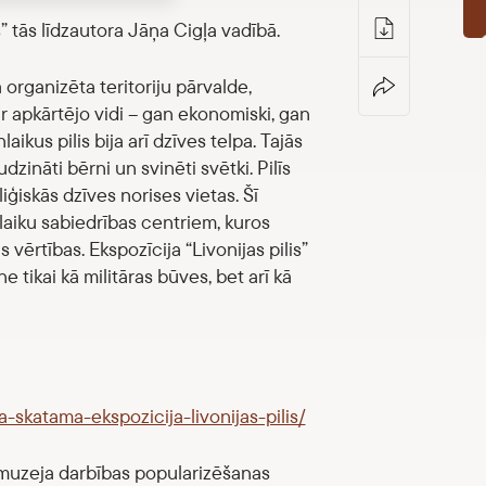
s” tās līdzautora Jāņa Cigļa vadībā.
 organizēta teritoriju pārvalde,
 ar apkārtējo vidi – gan ekonomiski, gan
aikus pilis bija arī dzīves telpa. Tajās
dzināti bērni un svinēti svētki. Pilīs
liģiskās dzīves norises vietas. Šī
laiku sabiedrības centriem, kuros
vērtības. Ekspozīcija “Livonijas pilis”
e tikai kā militāras būves, bet arī kā
ja-skatama-ekspozicija-livonijas-pilis/
muzeja darbības popularizēšanas