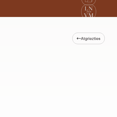
Atgriezties
ijas pilis”