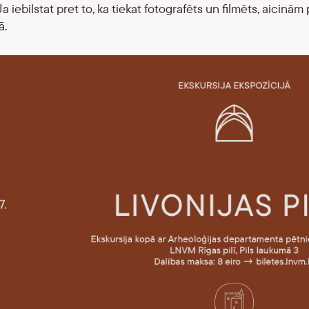
Ja iebilstat pret to, ka tiekat fotografēts un filmēts, aicin
ā.