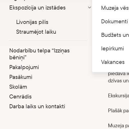
Ekspozīcija un izstādes
Muzeja vēs
3. jūlijā 
Parādīt apakšizvēlni
Dokumenti 
Livonijas pilis
Viduslaiku
kontrolēti
Straumējot laiku
Budžets un
politiski 
norisinājā
Iepirkumi
Nodarbību telpa “Izziņas
darbojās a
bēniņi”
daudzveid
Vakances
atspoguļo
Pakalpojumi
piedāvā ie
Pasākumi
dzīvas un
Skolām
Ekskursija
Cenrādis
Darba laiks un kontakti
Plašāk pa
Muzeja pa