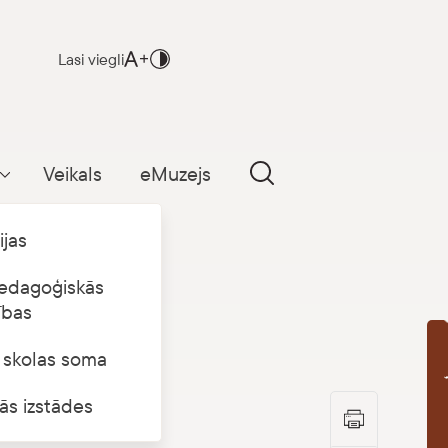
Lasi viegli
Veikals
eMuzejs
Parādīt apakšizvēlni
ijas
edagoģiskās
ības
s skolas soma
B
ās izstādes