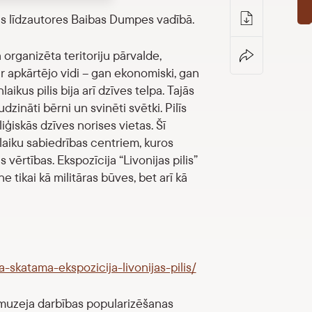
” tās līdzautores Baibas Dumpes vadībā.
 organizēta teritoriju pārvalde,
 ar apkārtējo vidi – gan ekonomiski, gan
aikus pilis bija arī dzīves telpa. Tajās
dzināti bērni un svinēti svētki. Pilīs
liģiskās dzīves norises vietas. Šī
laiku sabiedrības centriem, kuros
vērtības. Ekspozīcija “Livonijas pilis”
e tikai kā militāras būves, bet arī kā
ja-skatama-ekspozicija-livonijas-pilis/
muzeja darbības popularizēšanas