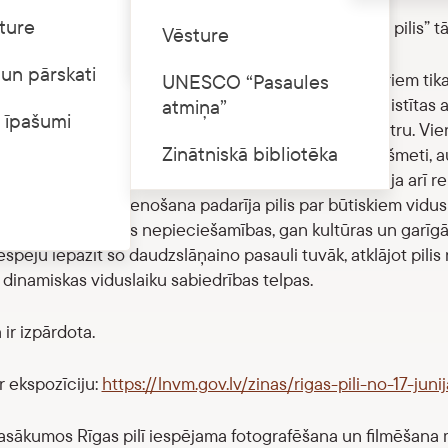
ture
interesenti aicināt izzināt jauno ekspozīciju “Livonijas pilis
Cenrādis
Vēsture
un pārskati
 pilis bija nozīmīgi varas un pārvaldes centri, no kuriem tika
UNESCO “Pasaules
 resursi un nodrošināta aizsardzība. Tās bija cieši saistītas
atmiņa”
 īpašumi
–, nereti kļūstot par vietējās dzīves organizējošo centru. Vienl
Zinātniskā bibliotēka
s ikdienas darbi, tika gatavots ēdiens, darināti priekšmeti, au
matnieki, uzturējās karavīri un garīdznieki, un tās bija arī re
īgo funkciju savienošana padarīja pilis par būtiskiem vidus
jās gan praktiskās nepieciešamības, gan kultūras un garīgās 
spēju iepazīt šo daudzslāņaino pasauli tuvāk, atklājot pilis n
 dinamiskas viduslaiku sabiedrības telpas.
 ir izpārdota.
r ekspozīciju:
https://lnvm.gov.lv/zinas/rigas-pili-no-17-juni
sākumos Rīgas pilī iespējama fotografēšana un filmēšana 