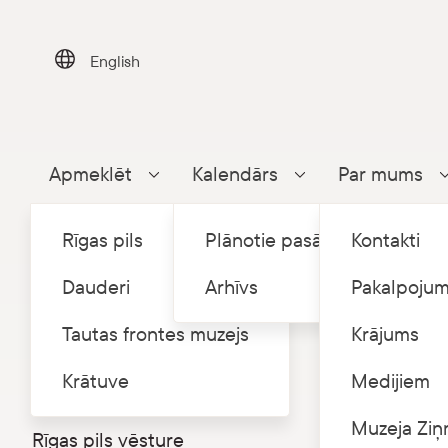
Skip
to
content
English
Apmeklēt
Kalendārs
Par mums
Parādīt apakšizvēlni
Parādīt apakšizvēlni
Rīgas pils
Plānotie pasākumi
Kontakti
Dauderi
Arhīvs
Pakalpojum
Tautas frontes muzejs
Krājums
Sākums
P
/
Rīgas pils
Krātuve
Medijiem
360⁰ virtuālā tūre
Ekskur
Muzeja Ziņ
Rīgas pils vēsture