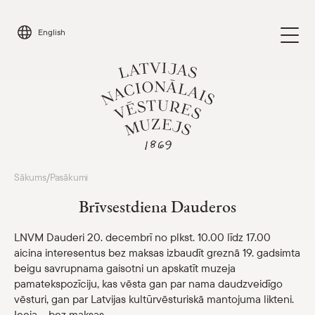
Skip
to
English
content
Apmeklēt
Sākums
Pasākumi
/
Parādīt 
Brīvsestdiena Dauderos
Kalendārs
Parādīt 
LNVM Dauderi 20. decembrī no plkst. 10.00 līdz 17.00
aicina interesentus bez maksas izbaudīt greznā 19. gadsimta
Par mums
Parādīt 
beigu savrupnama gaisotni un apskatīt muzeja
pamatekspozīciju, kas vēsta gan par nama daudzveidīgo
Skolām
vēsturi, gan par Latvijas kultūrvēsturiskā mantojuma likteni.
Parādīt 
Ieeja – bez maksas.