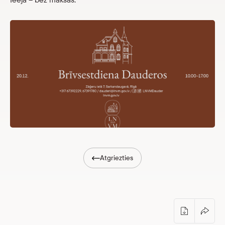
Veikals
eMuzejs
Lasi viegli
Atgriezties