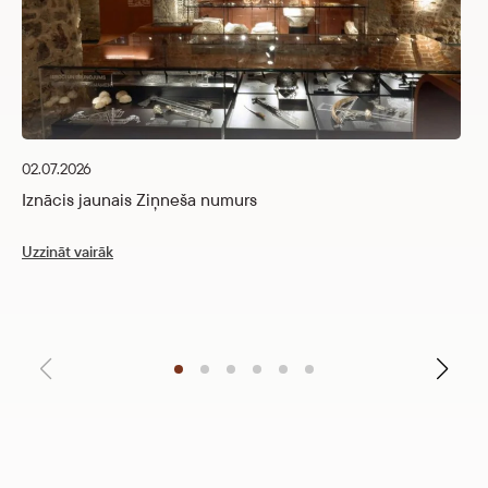
26
I
02.07.2026
Uz
Iznācis jaunais Ziņneša numurs
Uzzināt vairāk