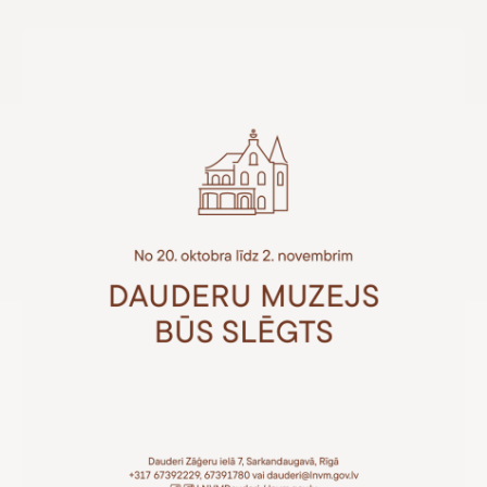
Veikals
eMuzejs
Lasi viegli