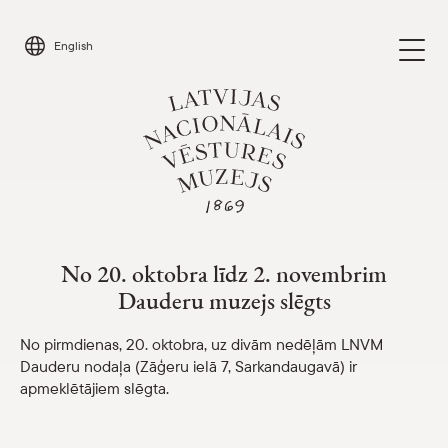
Skip
to
English
content
No 20. oktobra līdz 2. novembrim Dauder
Apmeklēt
Parādīt 
No 20. oktobra līdz 2. novembrim
Dauderu muzejs slēgts
Kalendārs
Parādīt 
No pirmdienas, 20. oktobra, uz divām nedēļām LNVM
Par mums
Dauderu nodaļa (Zāģeru ielā 7, Sarkandaugavā) ir
Parādīt 
apmeklētājiem slēgta.
Skolām
Parādīt 