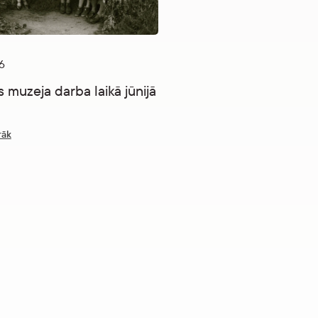
02.06.2026
6
Rīgas pilī ekspozīcija “Liv
 muzeja darba laikā jūnijā
pilis”
Uzzināt vairāk
rāk