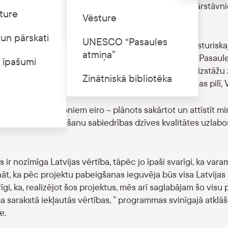
cējās projektu īstenotāji, kā arī Eiropas Komisijas pārstāvn
ture
Cenrādis
Vēsture
rstāvji. Uz LNVM attiecas divi atbalstītie projekti.
un pārskati
UNESCO “Pasaules
as ministrijas piesaistīto ERAF finansējumu Rīgas vēsturiska
atmiņa”
ūrvēsturiskā mantojuma objekti, kas atrodas UNESCO Pasaul
 īpašumi
sturiskajā centrā: Latvijas Nacionālā mākslas muzeja izstāžu 
Zinātniskā bibliotēka
Latvijas Nacionālā vēstures muzeja ekspozīcijas Rīgas pilī, 
cijām – 36,7 miljoniem eiro – plānots sakārtot un attīstīt m
inovatīvu izmantošanu sabiedrības dzīves kvalitātes uzlabo
ir nozīmīga Latvijas vērtība, tāpēc jo īpaši svarīgi, ka varam
nāt, ka pēc projektu pabeigšanas ieguvēja būs visa Latvijas
īgi, ka, realizējot šos projektus, mēs arī saglabājam šo visu 
arakstā iekļautās vērtības, ” programmas svinīgajā atklā
e.