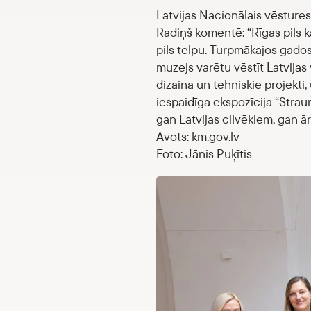
Latvijas Nacionālais vēsture
Radiņš komentē: “Rīgas pils k
pils telpu. Turpmākajos gados 
muzejs varētu vēstīt Latvijas 
dizaina un tehniskie projekti
iespaidīga ekspozīcija “Strau
gan Latvijas cilvēkiem, gan ār
Avots: km.gov.lv
Foto: Jānis Puķītis