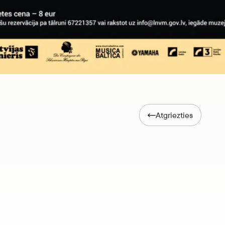
Atgriezties
nti”