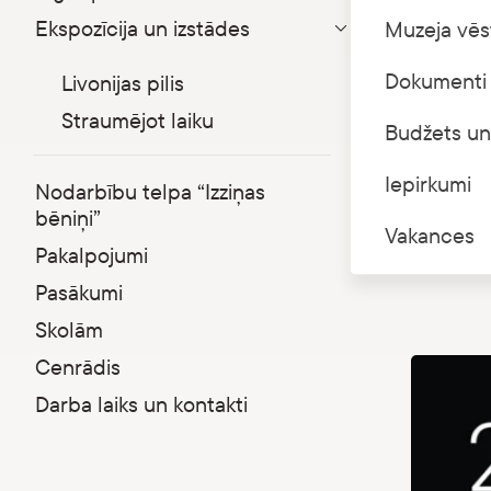
Ekspozīcija un izstādes
Muzeja vēs
28. novem
Parādīt apakšizvēlni
akadēmija
Dokumenti 
Livonijas pilis
atskaņos 
akadēmija
Straumējot laiku
Budžets un
Olga Arta
Iepirkumi
Nodarbību telpa “Izziņas
Biļetes c
bēniņi”
Iepriekšē
Vakances
Biļetes i
Pakalpojumi
Pasākumi
Skolām
Cenrādis
Darba laiks un kontakti