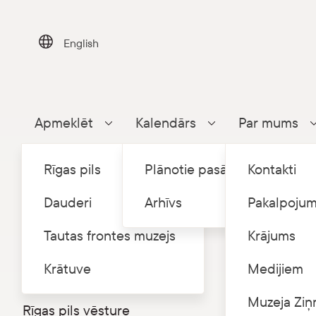
Skip
to
content
English
Apmeklēt
Kalendārs
Par mums
Parādīt apakšizvēlni
Parādīt apakšizvēlni
Rīgas pils
Plānotie pasākumi
Kontakti
Dauderi
Arhīvs
Pakalpojum
Tautas frontes muzejs
Krājums
Sākums
P
/
Rīgas pils
Krātuve
Medijiem
360⁰ virtuālā tūre
Konce
Muzeja Ziņ
Rīgas pils vēsture