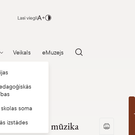
Lasi viegli
Veikals
eMuzejs
Parādīt apakšizvēlni
ijas
edagoģiskās
ības
s skolas soma
B
ās izstādes
dsimta baroka mūzika