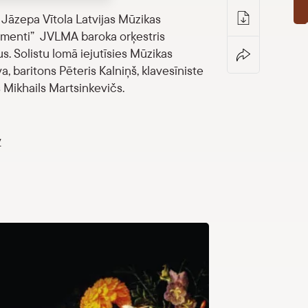
 Jāzepa Vītola Latvijas Mūzikas
rumenti” JVLMA baroka orķestris
s. Solistu lomā iejutīsies Mūzikas
 baritons Pēteris Kalniņš, klavesīniste
 Mikhails Martsinkevičs.
v